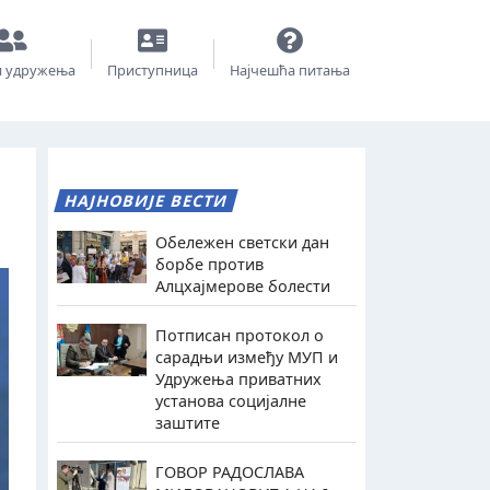
и удружења
Приступница
Најчешћа питања
НАЈНОВИЈЕ ВЕСТИ
Обележен светски дан
борбе против
Алцхајмерове болести
Потписан протокол о
сарадњи између МУП и
Удружења приватних
установа социјалне
заштите
ГОВОР РАДОСЛАВА