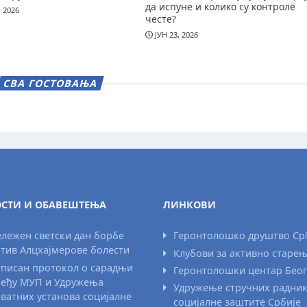
да испуне и колико су контроле
, 2026
честе?
ЈУН 23, 2026
СВА ГОСТОВАЊА
СТИ И ОБАВЕШТЕЊА
ЛИНКОВИ
лежен светски дан борбе
Геронтолошко друштво Ср
тив Алцхајмерове болести
Клубови за активно старе
писан протокол о сарадњи
Геронтолошки центар Бео
еђу МУП и Удружења
Удружење стручних радни
ватних установа социјалне
социјалне заштите Србије