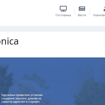
Гостовања
Вести
Чланов
onica