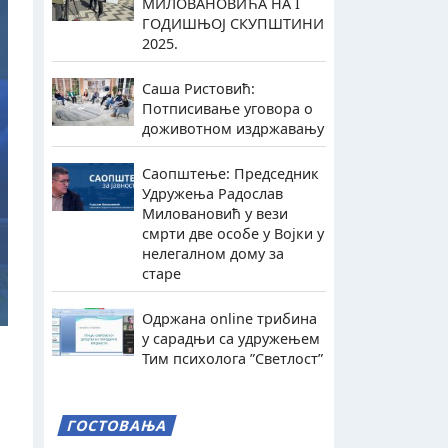
МИЛОВАНОВИЋА НА I
ГОДИШЊОЈ СКУПШТИНИ
2025.
Саша Ристовић:
Потписивање уговора о
доживотном издржавању
Саопштење: Председник
Удружења Радослав
Миловановић у вези
смрти две особе у Војки у
нелегалном дому за
старе
Одржана online трибина
у сарадњи са удружењем
Тим психолога ”Светлост”
ГОСТОВАЊА