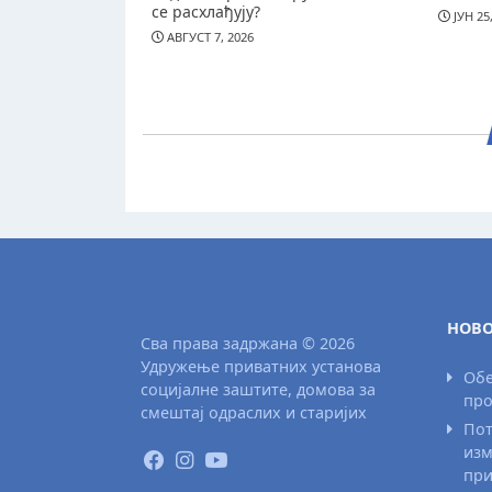
се расхлађују?
ЈУН 25
АВГУСТ 7, 2026
НОВО
Сва права задржана © 2026
Удружење приватних установа
Обе
социјалне заштите, домова за
про
смештај одраслих и старијих
Пот
изм
при