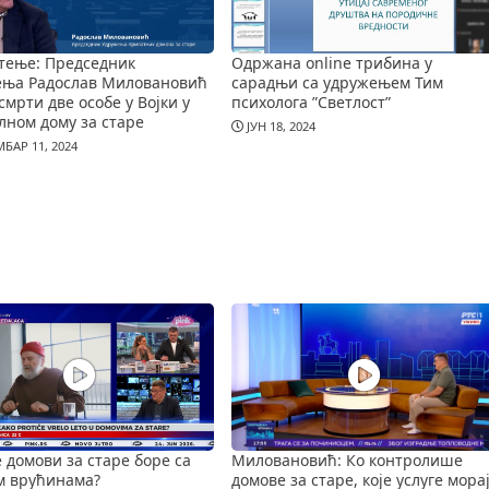
тење: Председник
Одржана online трибина у
ења Радослав Миловановић
сарадњи са удружењем Тим
смрти две особе у Војки у
психолога ”Светлост”
лном дому за старе
ЈУН 18, 2024
БАР 11, 2024
е домови за старе боре са
Миловановић: Ко контролише
м врућинама?
домове за старе, које услуге мора