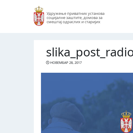
Удружење приватних установа
социјалне заштите, домова за
смештај одраслих и старијих
slika_post_radi
НОВЕМБАР 28, 2017