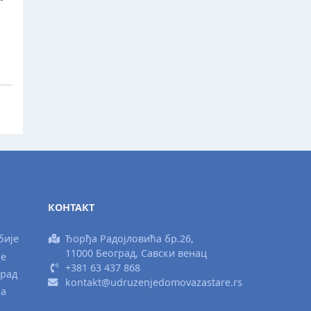
КОНТАКТ
бије
Ђорђа Радојловића бр.26,
11000 Београд, Савски венац
ње
+381 63 437 868
град
kontakt@udruzenjedomovazastare.rs
ка