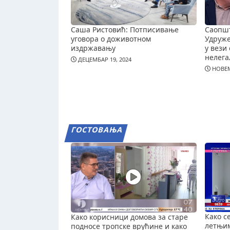
Саша Ристовић: Потписивање
Саопш
уговора о доживотном
Удруж
издржавању
у вези 
нелега
ДЕЦЕМБАР 19, 2024
НОВЕМ
ГОСТОВАЊА
Како с
Како корисници домова за старе
летњи
подносе тропске врућине и како