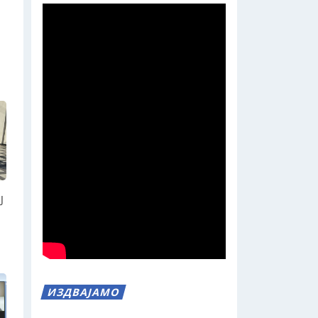
Ј
ИЗДВАЈАМО