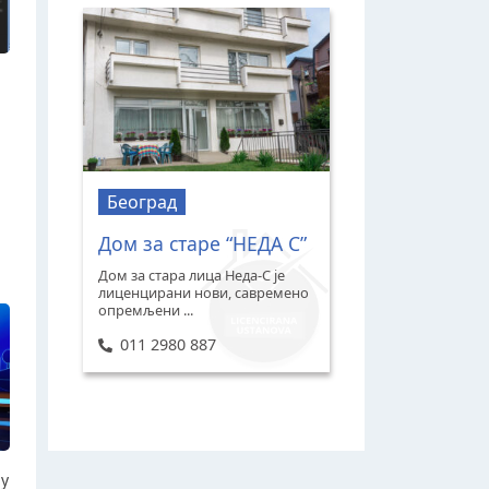
Београд
Дом за старе “НЕДА С”
Дом за стара лица Неда-С је
лиценцирани нови, савремено
опремљени ...
011 2980 887
ју