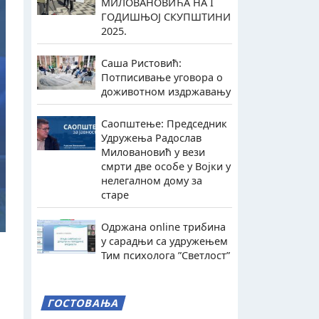
МИЛОВАНОВИЋА НА I
ГОДИШЊОЈ СКУПШТИНИ
2025.
Саша Ристовић:
Потписивање уговора о
доживотном издржавању
Саопштење: Председник
Удружења Радослав
Миловановић у вези
смрти две особе у Војки у
нелегалном дому за
старе
Одржана online трибина
у сарадњи са удружењем
Тим психолога ”Светлост”
ГОСТОВАЊА