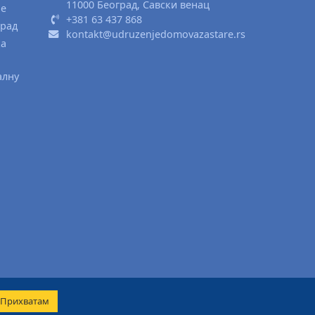
11000 Београд, Савски венац
ње
+381 63 437 868
град
kontakt@udruzenjedomovazastare.rs
ка
алну
Прихватам