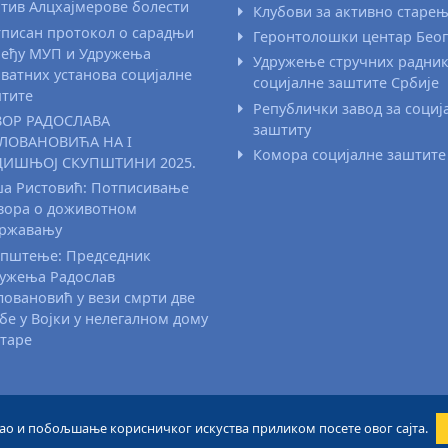
тив Алцхајмерове болести
Клубови за активно старе
писан протокол о сарадњи
Геронтолошки центар Бео
еђу МУП и Удружења
Удружење стручних радни
ватних установа социјалне
социјалне заштите Србије
тите
Републички завод за социј
ВОР РАДОСЛАВА
заштиту
ЛОВАНОВИЋА НА I
Комора социјалне заштите
ДИШЊОЈ СКУПШТИНИ 2025.
а Ристовић: Потписивање
вора о доживотном
државању
пштење: Председник
ужења Радослав
овановић у вези смрти две
бе у Војки у нелегалном дому
старе
 као и побољшање корисничког искуства приликом посете овог сајта.