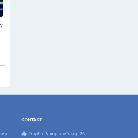
ју
КОНТАКТ
бије
Ђорђа Радојловића бр.26,