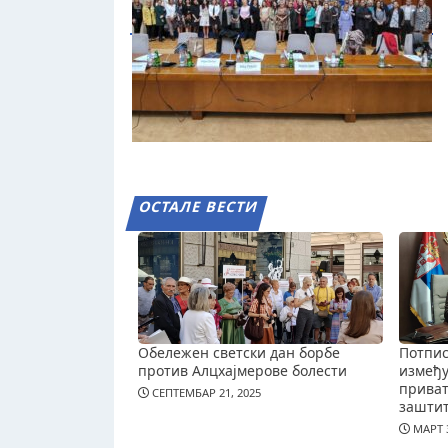
ОСТАЛЕ ВЕСТИ
Обележен светски дан борбе
Потпис
против Алцхајмерове болести
измеђ
приват
СЕПТЕМБАР 21, 2025
зашти
МАРТ 3