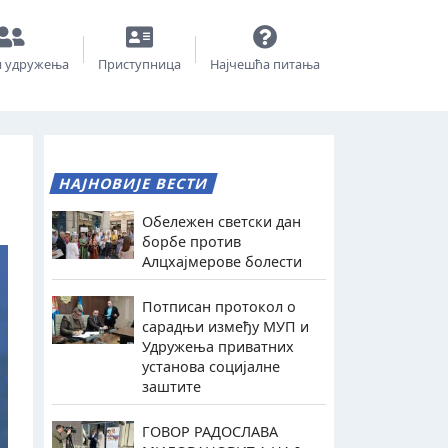
и удружења
Приступница
Најчешћа питања
НАЈНОВИЈЕ ВЕСТИ
Обележен светски дан
борбе против
Алцхајмерове болести
Потписан протокол о
сарадњи између МУП и
Удружења приватних
установа социјалне
заштите
ГОВОР РАДОСЛАВА