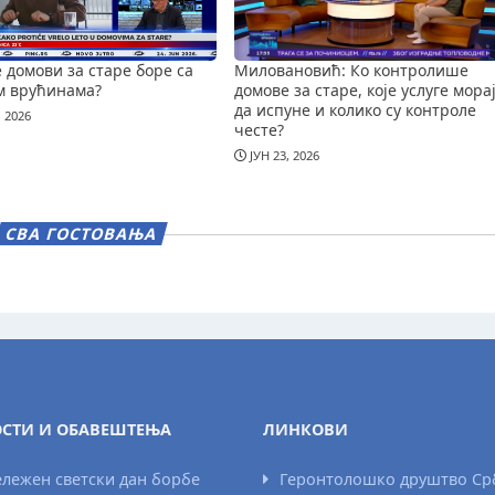
е домови за старе боре са
Миловановић: Ко контролише
м врућинама?
домове за старе, које услуге мора
да испуне и колико су контроле
, 2026
честе?
ЈУН 23, 2026
СВА ГОСТОВАЊА
СТИ И ОБАВЕШТЕЊА
ЛИНКОВИ
лежен светски дан борбе
Геронтолошко друштво Ср