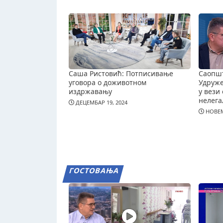
Саша Ристовић: Потписивање
Саопш
уговора о доживотном
Удруж
издржавању
у вези 
нелега
ДЕЦЕМБАР 19, 2024
НОВЕМ
ГОСТОВАЊА