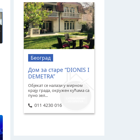
Београд
Дом за старе “DIONIS I
DEMETRA”
Објекат се налази у мирном
крају града, окружен кућама са
пуно зел...
011 4230 016