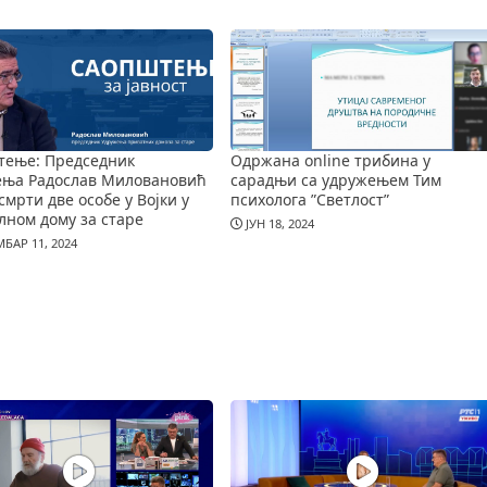
тење: Председник
Одржана online трибина у
ења Радослав Миловановић
сарадњи са удружењем Тим
смрти две особе у Војки у
психолога ”Светлост”
лном дому за старе
ЈУН 18, 2024
БАР 11, 2024