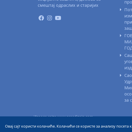
про
смештај одраслих и старијих
Пот
изм
при
заш
ГО
МИ
ГО
Саш
уго
из
Сао
Удр
Мил
осо
за 
Израда сајта www.areadizajn.com
Овај сајт користи колачиће. Колачићи се користе за анализу посета