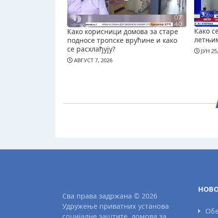
Како с
Како корисници домова за старе
летњи
подносе тропске врућине и како
се расхлађују?
ЈУН 25
АВГУСТ 7, 2026
НОВО
Сва права задржана © 2026
Удружење приватних установа
Обе
социјалне заштите, домова за