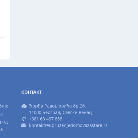
КОНТАКТ
бије
Ђорђа Радојловића бр.26,
11000 Београд, Савски венац
ње
+381 63 437 868
град
kontakt@udruzenjedomovazastare.rs
ка