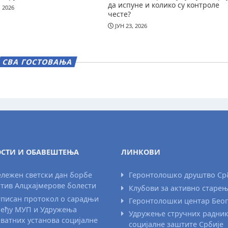
да испуне и колико су контроле
, 2026
честе?
ЈУН 23, 2026
СВА ГОСТОВАЊА
СТИ И ОБАВЕШТЕЊА
ЛИНКОВИ
лежен светски дан борбе
Геронтолошко друштво Ср
тив Алцхајмерове болести
Клубови за активно старе
писан протокол о сарадњи
Геронтолошки центар Бео
еђу МУП и Удружења
Удружење стручних радни
ватних установа социјалне
социјалне заштите Србије