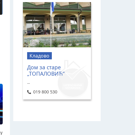
Кладово
Дом за старе
„ТОПАЛОВИЋ“
...
019 800 530
ју