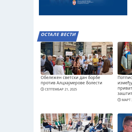
ОСТАЛЕ ВЕСТИ
Обележен светски дан борбе
Потпис
против Алцхајмерове болести
измеђ
приват
СЕПТЕМБАР 21, 2025
зашти
МАРТ 3