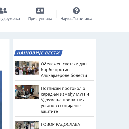
и удружења
Приступница
Најчешћа питања
НАЈНОВИЈЕ ВЕСТИ
Обележен светски дан
борбе против
Алцхајмерове болести
Потписан протокол о
сарадњи између МУП и
Удружења приватних
установа социјалне
заштите
ГОВОР РАДОСЛАВА