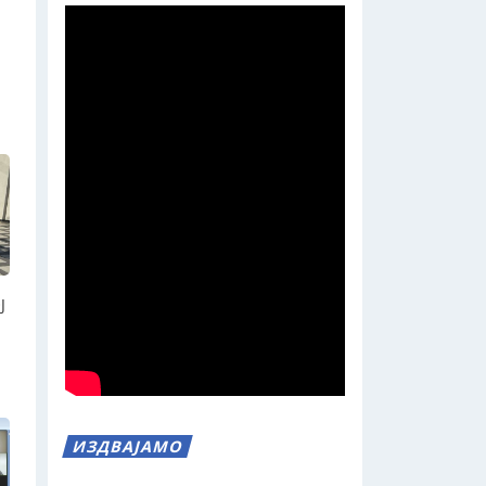
Ј
ИЗДВАЈАМО