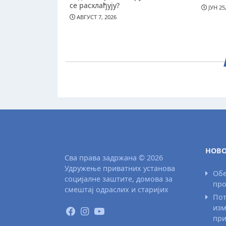
се расхлађују?
ЈУН 25
АВГУСТ 7, 2026
НОВО
Сва права задржана © 2026
Удружење приватних установа
Обе
социјалне заштите, домова за
про
смештај одраслих и старијих
Пот
изм
при