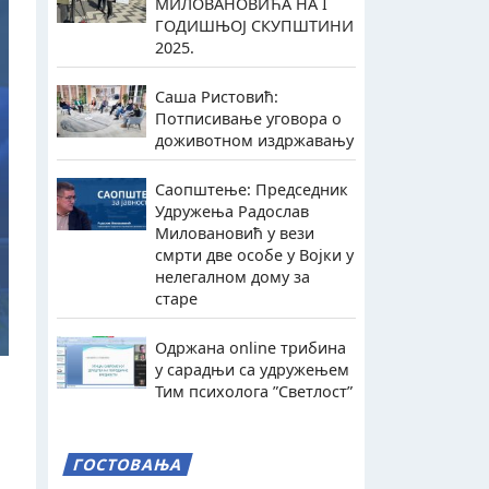
МИЛОВАНОВИЋА НА I
ГОДИШЊОЈ СКУПШТИНИ
2025.
Саша Ристовић:
Потписивање уговора о
доживотном издржавању
Саопштење: Председник
Удружења Радослав
Миловановић у вези
смрти две особе у Војки у
нелегалном дому за
старе
Одржана online трибина
у сарадњи са удружењем
Тим психолога ”Светлост”
ГОСТОВАЊА