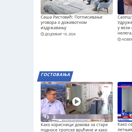
Саша Ристовић: Потписивање
Саопш
уговора о доживотном
Удруж
издржавању
у вези 
нелега
ДЕЦЕМБАР 19, 2024
НОВЕМ
ГОСТОВАЊА
Како с
Како корисници домова за старе
летњи
подносе тропске врућине и како