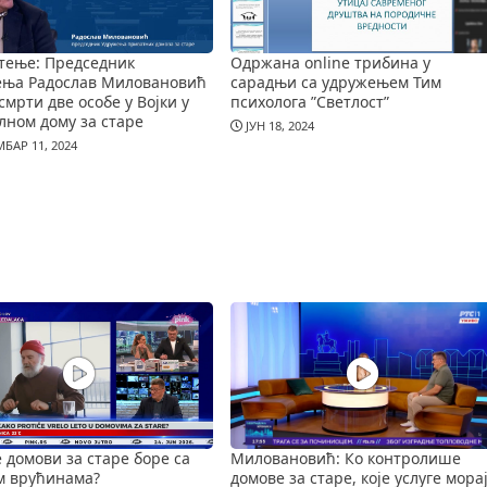
тење: Председник
Одржана online трибина у
ења Радослав Миловановић
сарадњи са удружењем Тим
смрти две особе у Војки у
психолога ”Светлост”
лном дому за старе
ЈУН 18, 2024
БАР 11, 2024
е домови за старе боре са
Миловановић: Ко контролише
м врућинама?
домове за старе, које услуге мора