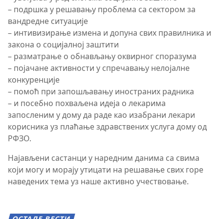
– подршка у решавању проблема са сектором за
вандредне ситуације
– интивизирање измена и допуна свих правилника и
закона о социјалној заштити
– разматрање о обнављању оквирног споразума
– појачане активности у спречавању нелојалне
конкуренције
– помоћ при запошљавању иностраних радника
– и посебно похваљена идеја о лекарима
запосленим у дому да раде као изабрани лекари
корисника уз плаћање здравствених услуга дому од
РФЗО.
Најављени састанци у наредним данима са свима
који могу и морају утицати на решавање свих горе
наведених тема уз наше активно учествовање.
ОСТАЛЕ ВЕСТИ