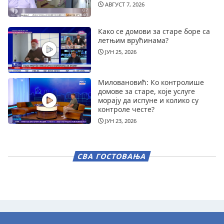
АВГУСТ 7, 2026
Како се домови за старе боре са
летњим врућинама?
ЈУН 25, 2026
Миловановић: Ко контролише
домове за старе, које услуге
морају да испуне и колико су
контроле честе?
ЈУН 23, 2026
СВА ГОСТОВАЊА