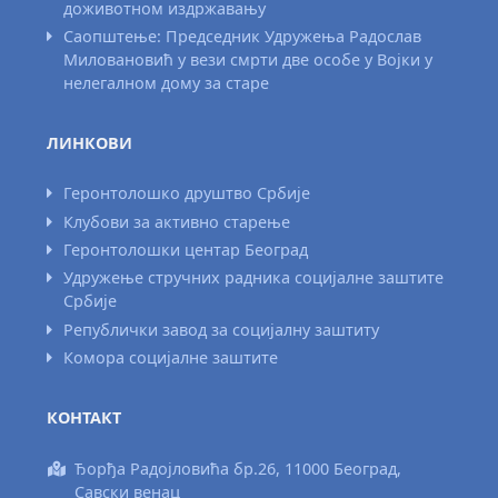
доживотном издржавању
Саопштење: Председник Удружења Радослав
Миловановић у вези смрти две особе у Војки у
нелегалном дому за старе
ЛИНКОВИ
Геронтолошко друштво Србије
Клубови за активно старење
Геронтолошки центар Београд
Удружење стручних радника социјалне заштите
Србије
Републички завод за социјалну заштиту
Комора социјалне заштите
КОНТАКТ
Ђорђа Радојловића бр.26, 11000 Београд,
Савски венац