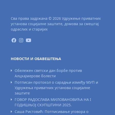
Сва права задржана © 2026 Удружење приватних
установа социјалне заштите, домова за смештај
одраслих и старијих
НОВОСТИ И ОБАВЕШТЕЊА
Обележен светски дан борбе против
Алцхајмерове болести
Потписан протокол о сарадњи између МУП и
Удружења приватних установа социјалне
заштите
ГОВОР РАДОСЛАВА МИЛОВАНОВИЋА НА I
ГОДИШЊОЈ СКУПШТИНИ 2025.
Саша Ристовић: Потписивање уговора о