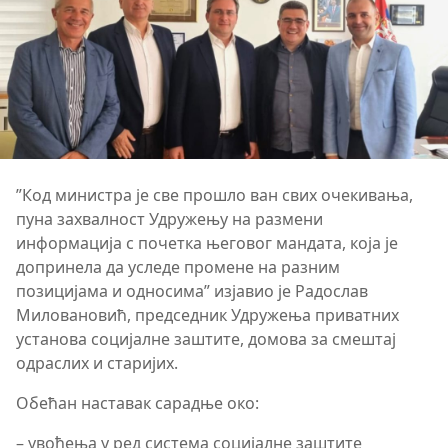
”Код министра је све прошло ван свих очекивања,
пуна захвалност Удружењу на размени
информација с почетка његовог мандата, која је
допринела да уследе промене на разним
позицијама и односима” изјавио је Радослав
Миловановић, председник Удружења приватних
установа социјалне заштите, домова за смештај
одраслих и старијих.
Обећан наставак сарадње око:
– увођења у ред система социјалне заштите