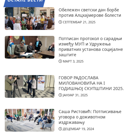
Обележен светски дан борбе
против Алцхајмерове болести
СЕПТЕМБАР 21, 2025
Потписан протокол о сарадњи
између МУП и Удружења
приватних установа социјалне
заштите
МАРТ 3, 2025
ГОВОР РАДОСЛАВА
МИЛОВАНОВИЋА НА I
ГОДИШЊОЈ СКУПШТИНИ 2025.
ЈАНУАР 31, 2025
Саша Ристовић: Потписивање
уговора о доживотном
издржавању
ДЕЦЕМБАР 19, 2024