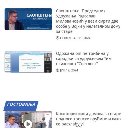
Саопштење: Председник
Удружења Радослав
Миловановић у вези смрти две
особе у Војки у нелегалном дому
за старе
НОВЕМБАР 11, 2024
Одржана online трибина у
сарадњи са удружењем Тим
психолога ”Светлост”
ЈУН 18, 2024
ГОСТОВАЊА
Како корисници домова за старе
подносе тропске врућине и како
се расхлађују?