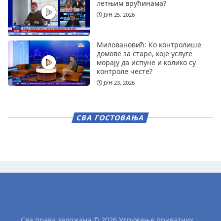
летњим врућинама?
ЈУН 25, 2026
Миловановић: Ко контролише
домове за старе, које услуге
морају да испуне и колико су
контроле честе?
ЈУН 23, 2026
СВА ГОСТОВАЊА
Сва права задржана © 2026 Удружење приватних