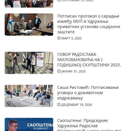
Потписан протокол о сарадњи
између МУП и Удружења
приватних установа социјалне
заштите
МАРТ 3, 2025
ГОВОР РАДОСЛАВА
МИЛОВАНОВИЋА НА I
ГОДИШЊОЈ СКУПШТИНИ 2025.
ЈАНУАР 31, 2025
Саша Ристовић: Потписивање
уговора о доживотном
издржавању
ДЕЦЕМБАР 19, 2024
Саопштење: Председник
Удружења Радослав
Миловановић у вези смрти две