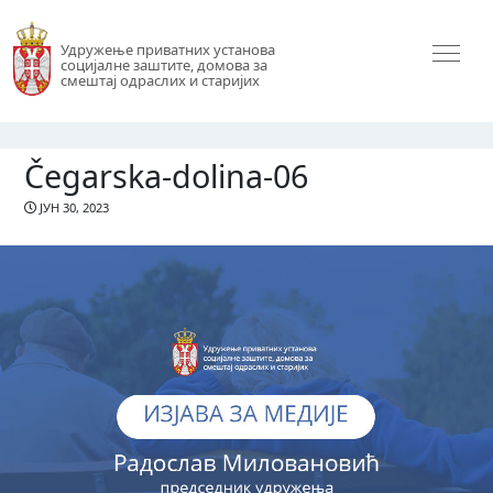
Удружење приватних установа
социјалне заштите, домова за
смештај одраслих и старијих
Čegarska-dolina-06
ЈУН 30, 2023