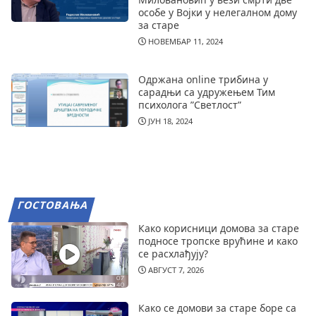
особе у Војки у нелегалном дому
за старе
НОВЕМБАР 11, 2024
Одржана online трибина у
сарадњи са удружењем Тим
психолога ”Светлост”
ЈУН 18, 2024
ГОСТОВАЊА
Како корисници домова за старе
подносе тропске врућине и како
се расхлађују?
АВГУСТ 7, 2026
Како се домови за старе боре са