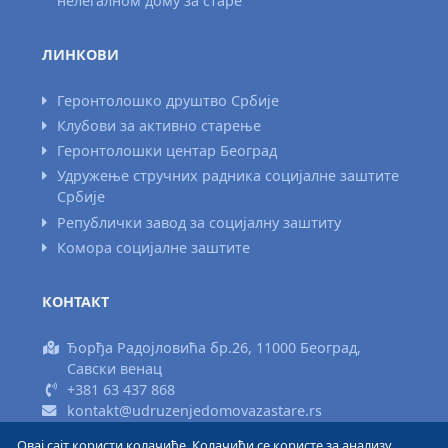
нелегалном дому за старе
ЛИНКОВИ
Геронтолошко друштво Србије
Клубови за активно старење
Геронтолошки центар Београд
Удружење стручних радника социјалне заштите
Србије
Републички завод за социјалну заштиту
Комора социјалне заштите
КОНТАКТ
Ђорђа Радојловића бр.26, 11000 Београд,
Савски венац
+381 63 437 868
kontakt@udruzenjedomovazastare.rs
Овај сајт користи колачиће. Колачићи се користе за анализу