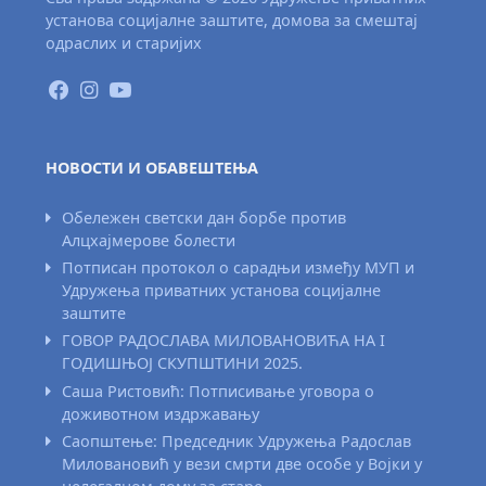
установа социјалне заштите, домова за смештај
одраслих и старијих
НОВОСТИ И ОБАВЕШТЕЊА
Обележен светски дан борбе против
Алцхајмерове болести
Потписан протокол о сарадњи између МУП и
Удружења приватних установа социјалне
заштите
ГОВОР РАДОСЛАВА МИЛОВАНОВИЋА НА I
ГОДИШЊОЈ СКУПШТИНИ 2025.
Саша Ристовић: Потписивање уговора о
доживотном издржавању
Саопштење: Председник Удружења Радослав
Миловановић у вези смрти две особе у Војки у