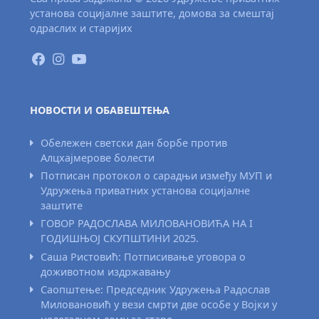
установа социјалне заштите, домова за смештај
одраслих и старијих
НОВОСТИ И ОБАВЕШТЕЊА
Обележен светски дан борбе против
Алцхајмерове болести
Потписан протокол о сарадњи између МУП и
Удружења приватних установа социјалне
заштите
ГОВОР РАДОСЛАВА МИЛОВАНОВИЋА НА I
ГОДИШЊОЈ СКУПШТИНИ 2025.
Саша Ристовић: Потписивање уговора о
доживотном издржавању
Саопштење: Председник Удружења Радослав
Миловановић у вези смрти две особе у Војки у