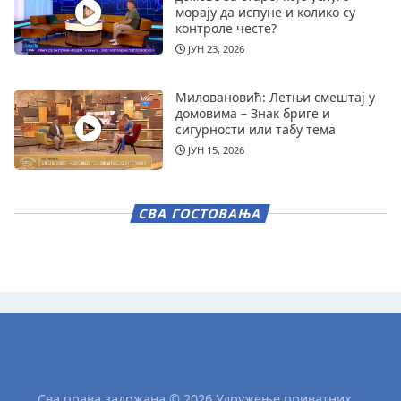
морају да испуне и колико су
контроле честе?
ЈУН 23, 2026
Миловановић: Летњи смештај у
домовима – Знак бриге и
сигурности или табу тема
ЈУН 15, 2026
СВА ГОСТОВАЊА
Сва права задржана © 2026 Удружење приватних