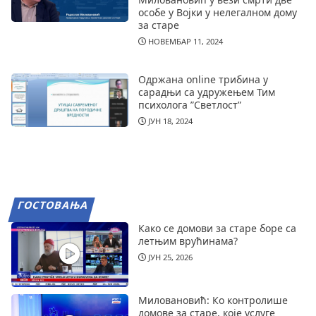
особе у Војки у нелегалном дому
за старе
НОВЕМБАР 11, 2024
Одржана online трибина у
сарадњи са удружењем Тим
психолога ”Светлост”
ЈУН 18, 2024
ГОСТОВАЊА
Како се домови за старе боре са
летњим врућинама?
ЈУН 25, 2026
Миловановић: Ко контролише
домове за старе, које услуге