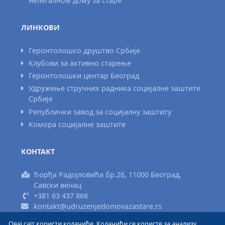
нелегалном дому за старе
ЛИНКОВИ
Геронтолошко друштво Србије
Клубови за активно старење
Геронтолошки центар Београд
Удружење стручних радника социјалне заштите
Србије
Републички завод за социјалну заштиту
Комора социјалне заштите
КОНТАКТ
Ђорђа Радојловића бр.26, 11000 Београд,
Савски венац
+381 63 437 868
kontakt@udruzenjedomovazastare.rs
Овај сајт користи колачиће. Колачићи се користе за анализу