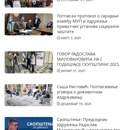
Потписан протокол о сарадњи
између МУП и Удружења
приватних установа социјалне
заштите
МАРТ 3, 2025
ГОВОР РАДОСЛАВА
МИЛОВАНОВИЋА НА I
ГОДИШЊОЈ СКУПШТИНИ 2025.
ЈАНУАР 31, 2025
Саша Ристовић: Потписивање
уговора о доживотном
издржавању
ДЕЦЕМБАР 19, 2024
Саопштење: Председник
Удружења Радослав
Миловановић у вези смрти две