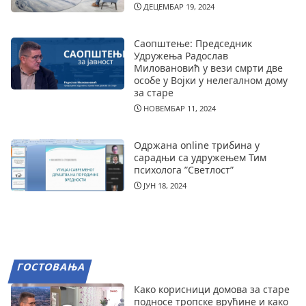
ДЕЦЕМБАР 19, 2024
Саопштење: Председник
Удружења Радослав
Миловановић у вези смрти две
особе у Војки у нелегалном дому
за старе
НОВЕМБАР 11, 2024
Одржана online трибина у
сарадњи са удружењем Тим
психолога ”Светлост”
ЈУН 18, 2024
ГОСТОВАЊА
Како корисници домова за старе
подносе тропске врућине и како