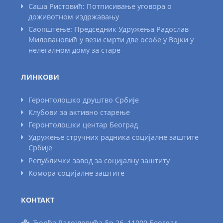
Саша Ристовић: Потписивање уговора о
доживотном издржавању
Саопштење: Председник Удружења Радослав
Миловановић у вези смрти две особе у Војки у
нелегалном дому за старе
ЛИНКОВИ
Геронтолошко друштво Србије
Клубови за активно старење
Геронтолошки центар Београд
Удружење стручних радника социјалне заштите
Србије
Републички завод за социјалну заштиту
Комора социјалне заштите
КОНТАКТ
Ђорђа Радојловића бр.26, 11000 Београд,