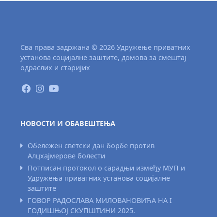
Сва права задржана © 2026 Удружење приватних
установа социјалне заштите, домова за смештај
одраслих и старијих
НОВОСТИ И ОБАВЕШТЕЊА
Обележен светски дан борбе против
Алцхајмерове болести
Потписан протокол о сарадњи између МУП и
Удружења приватних установа социјалне
заштите
ГОВОР РАДОСЛАВА МИЛОВАНОВИЋА НА I
ГОДИШЊОЈ СКУПШТИНИ 2025.