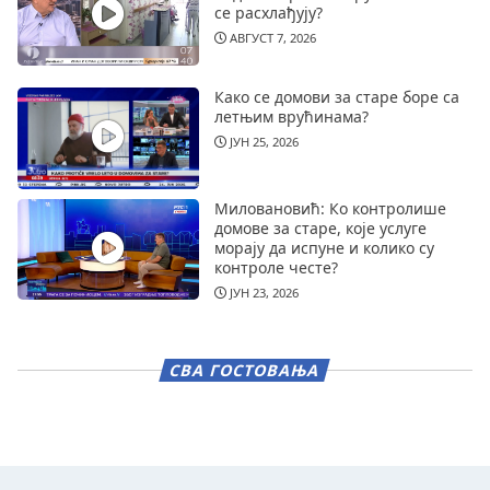
се расхлађују?
АВГУСТ 7, 2026
Како се домови за старе боре са
летњим врућинама?
ЈУН 25, 2026
Миловановић: Ко контролише
домове за старе, које услуге
морају да испуне и колико су
контроле честе?
ЈУН 23, 2026
СВА ГОСТОВАЊА