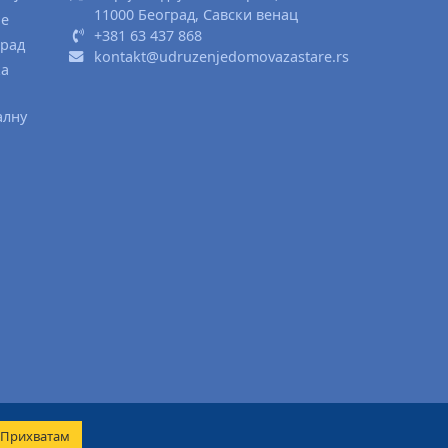
11000 Београд, Савски венац
ње
+381 63 437 868
град
kontakt@udruzenjedomovazastare.rs
ка
алну
Прихватам