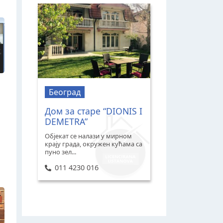
Београд
Дом за старе “DIONIS I
DEMETRA”
Објекат се налази у мирном
крају града, окружен кућама са
пуно зел...
011 4230 016