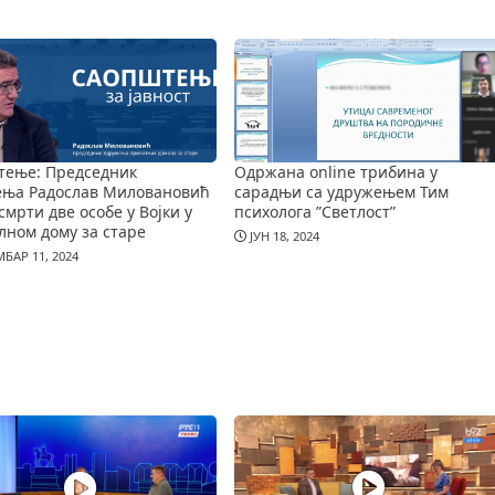
тење: Председник
Одржана online трибина у
ења Радослав Миловановић
сарадњи са удружењем Тим
смрти две особе у Војки у
психолога ”Светлост”
лном дому за старе
ЈУН 18, 2024
БАР 11, 2024