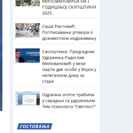
МИЛОВАНОВИЋА НА I
ГОДИШЊОЈ СКУПШТИНИ
2025.
Саша Ристовић:
Потписивање уговора о
доживотном издржавању
Саопштење: Председник
Удружења Радослав
Миловановић у вези
смрти две особе у Војки у
нелегалном дому за
старе
Одржана online трибина
у сарадњи са удружењем
Тим психолога ”Светлост”
ГОСТОВАЊА