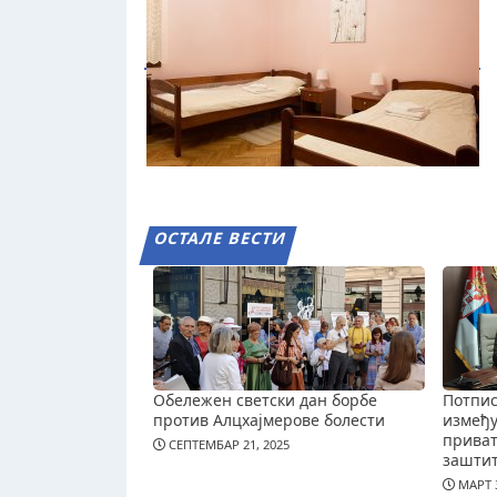
ОСТАЛЕ ВЕСТИ
Обележен светски дан борбе
Потпис
против Алцхајмерове болести
измеђ
приват
СЕПТЕМБАР 21, 2025
зашти
МАРТ 3