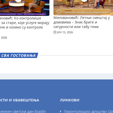
Миловановић: Летњи смештај у
новић: Ко контролише
домовима – Знак бриге и
за старе, које услуге морају
сигурности или табу тема
уне и колико су контроле
ЈУН 15, 2026
, 2026
СВА ГОСТОВАЊА
СТИ И ОБАВЕШТЕЊА
ЛИНКОВИ
лежен светски дан борбе
Геронтолошко друштво Ср