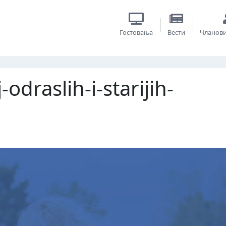
Гостовања
Вести
Чланов
draslih-i-starijih-