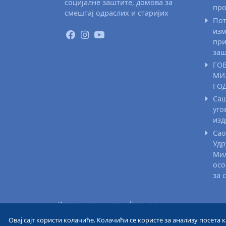
социјалне заштите, домова за
про
смештај одраслих и старијих
Пот
изм
при
заш
ГО
МИ
ГО
Саш
уго
из
Сао
Удр
Мил
осо
за 
Израда сајта www.areadizajn.com
Овај сајт користи колачиће. Колачићи се користе за анализу посета