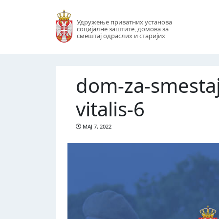
Удружење приватних установа
социјалне заштите, домова за
смештај одраслих и старијих
dom-za-smestaj-o
vitalis-6
МАЈ 7, 2022