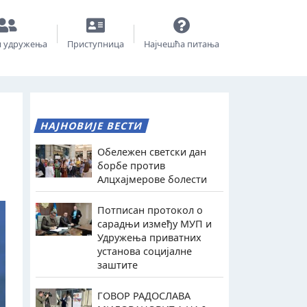
и удружења
Приступница
Најчешћа питања
НАЈНОВИЈЕ ВЕСТИ
Обележен светски дан
борбе против
Алцхајмерове болести
Потписан протокол о
сарадњи између МУП и
Удружења приватних
установа социјалне
заштите
ГОВОР РАДОСЛАВА