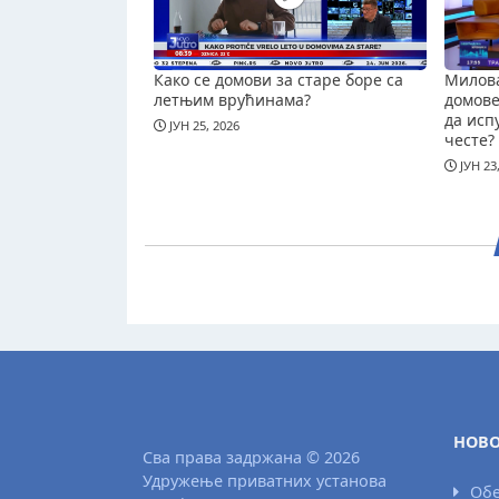
Како се домови за старе боре са
Милова
летњим врућинама?
домове 
да исп
ЈУН 25, 2026
честе?
ЈУН 23
НОВО
Сва права задржана © 2026
Удружење приватних установа
Обе