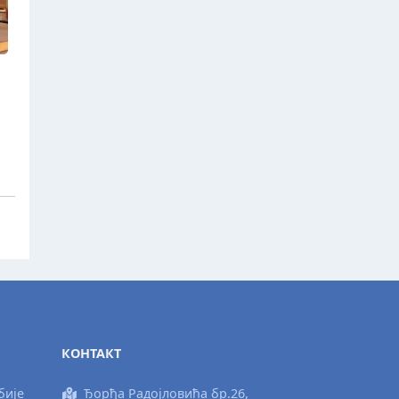
КОНТАКТ
бије
Ђорђа Радојловића бр.26,