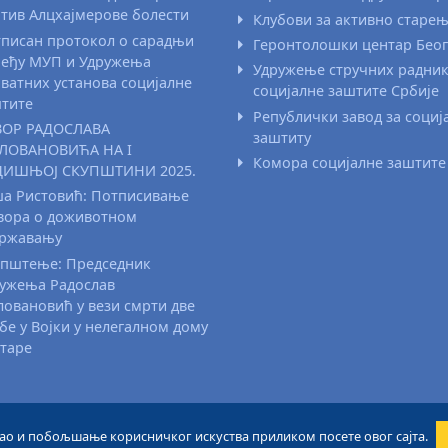
тив Алцхајмерове болести
Клубови за активно старе
писан протокол о сарадњи
Геронтолошки центар Бео
еђу МУП и Удружења
Удружење стручних радни
ватних установа социјалне
социјалне заштите Србије
тите
Републички завод за социј
ВОР РАДОСЛАВА
заштиту
ЛОВАНОВИЋА НА I
Комора социјалне заштите
ДИШЊОЈ СКУПШТИНИ 2025.
а Ристовић: Потписивање
вора о доживотном
државању
пштење: Председник
ужења Радослав
овановић у вези смрти две
бе у Војки у нелегалном дому
старе
 као и побољшање корисничког искуства приликом посете овог сајта.