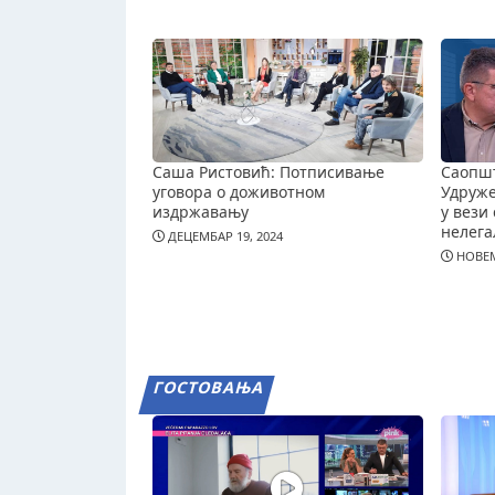
Саша Ристовић: Потписивање
Саопш
уговора о доживотном
Удруж
издржавању
у вези 
нелега
ДЕЦЕМБАР 19, 2024
НОВЕМ
ГОСТОВАЊА