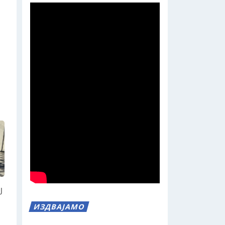
Ј
ИЗДВАЈАМО