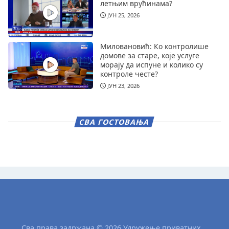
летњим врућинама?
ЈУН 25, 2026
Миловановић: Ко контролише
домове за старе, које услуге
морају да испуне и колико су
контроле честе?
ЈУН 23, 2026
СВА ГОСТОВАЊА
Сва права задржана © 2026 Удружење приватних