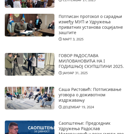
Потписан протокол о сарадњи
између МУП и Удружења
приватних установа социјалне
заштите
МАРТ 3, 2025
ГОВОР РАДОСЛАВА
МИЛОВАНОВИЋА НА I
ГОДИШЊОЈ СКУПШТИНИ 2025.
ЈАНУАР 31, 2025
Саша Ристовић: Потписивање
уговора о доживотном
издржавању
ДЕЦЕМБАР 19, 2024
Саопштење: Председник
Удружења Радослав
Миловановић у вези смрти две