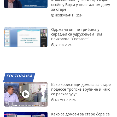
особе у Војки у нелегалном дому
за старе
НОВЕМБАР 11, 2024
Одржана online трибина у
сарадњи са удружењем Тим
психолога ”Светлост”
ЈУН 18, 2024
ГОСТОВАЊА
Како корисници домова за старе
подносе тропске врућине и како
се расхлађују?
АВГУСТ 7, 2026
Како се домови за старе боре са