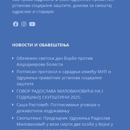
установа социјалне заштите, домова за смештај
одраслих и старијих
НОВОСТИ И ОБАВЕШТЕЊА
Обележен светски дан борбе против
Алцхајмерове болести
Потписан протокол о сарадњи између МУП и
Удружења приватних установа социјалне
заштите
ГОВОР РАДОСЛАВА МИЛОВАНОВИЋА НА I
ГОДИШЊОЈ СКУПШТИНИ 2025.
Саша Ристовић: Потписивање уговора о
доживотном издржавању
Саопштење: Председник Удружења Радослав
Миловановић у вези смрти две особе у Војки у