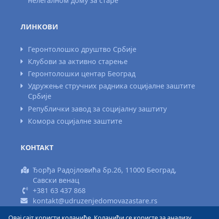
нелегалном дому за старе
ЛИНКОВИ
Геронтолошко друштво Србије
Клубови за активно старење
Геронтолошки центар Београд
Удружење стручних радника социјалне заштите
Србије
Републички завод за социјалну заштиту
Комора социјалне заштите
КОНТАКТ
Ђорђа Радојловића бр.26, 11000 Београд,
Савски венац
+381 63 437 868
kontakt@udruzenjedomovazastare.rs
Овај сајт користи колачиће. Колачићи се користе за анализу