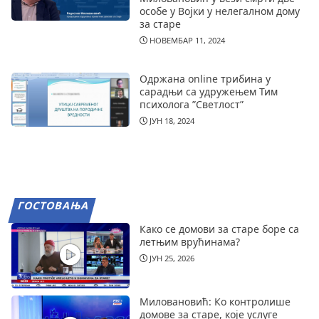
особе у Војки у нелегалном дому
за старе
НОВЕМБАР 11, 2024
Одржана online трибина у
сарадњи са удружењем Тим
психолога ”Светлост”
ЈУН 18, 2024
ГОСТОВАЊА
Како се домови за старе боре са
летњим врућинама?
ЈУН 25, 2026
Миловановић: Ко контролише
домове за старе, које услуге