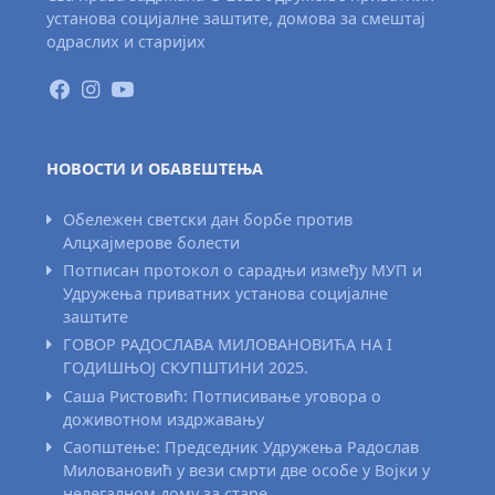
установа социјалне заштите, домова за смештај
одраслих и старијих
НОВОСТИ И ОБАВЕШТЕЊА
Обележен светски дан борбе против
Алцхајмерове болести
Потписан протокол о сарадњи између МУП и
Удружења приватних установа социјалне
заштите
ГОВОР РАДОСЛАВА МИЛОВАНОВИЋА НА I
ГОДИШЊОЈ СКУПШТИНИ 2025.
Саша Ристовић: Потписивање уговора о
доживотном издржавању
Саопштење: Председник Удружења Радослав
Миловановић у вези смрти две особе у Војки у
нелегалном дому за старе