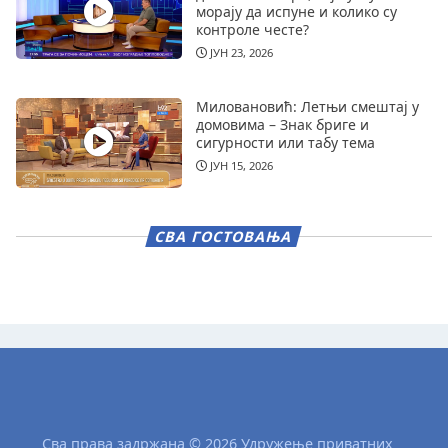
морају да испуне и колико су
контроле честе?
ЈУН 23, 2026
Миловановић: Летњи смештај у
домовима – Знак бриге и
сигурности или табу тема
ЈУН 15, 2026
СВА ГОСТОВАЊА
Сва права задржана © 2026 Удружење приватних