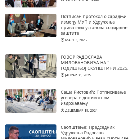
Потписан протокол о сарадњи
између МУП и Удружења
приватних установа социјалне
заштите
МАРТ 3, 2025
ГОВОР РАДОСЛАВА
МИЛОВАНОВИЋА НА I
ГОДИШЊОЈ СКУПШТИНИ 2025.
ЈАНУАР 31, 2025
Саша Ристовић: Потписивање
уговора о доживотном
издржавању
ДЕЦЕМБАР 19, 2024
Саопштење: Председник
Удружења Радослав
Миловановић у вези смрти две