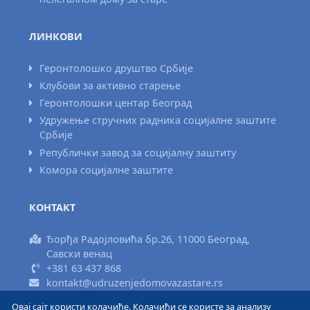
ЛИНКОВИ
Геронтолошко друштво Србије
Клубови за активно старење
Геронтолошки центар Београд
Удружење стручних радника социјалне заштите
Србије
Републички завод за социјалну заштиту
Комора социјалне заштите
КОНТАКТ
Ђорђа Радојловића бр.26, 11000 Београд,
Савски венац
+381 63 437 868
kontakt@udruzenjedomovazastare.rs
Овај сајт користи колачиће. Колачићи се користе за анализу