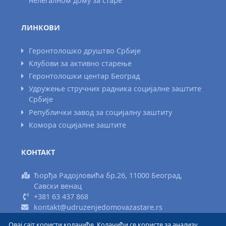
нелегалном дому за старе
ЛИНКОВИ
Геронтолошко друштво Србије
Клубови за активно старење
Геронтолошки центар Београд
Удружење стручних радника социјалне заштите
Србије
Републички завод за социјалну заштиту
Комора социјалне заштите
КОНТАКТ
Ђорђа Радојловића бр.26, 11000 Београд,
Савски венац
+381 63 437 868
kontakt@udruzenjedomovazastare.rs
Овај сајт користи колачиће. Колачићи се користе за анализу