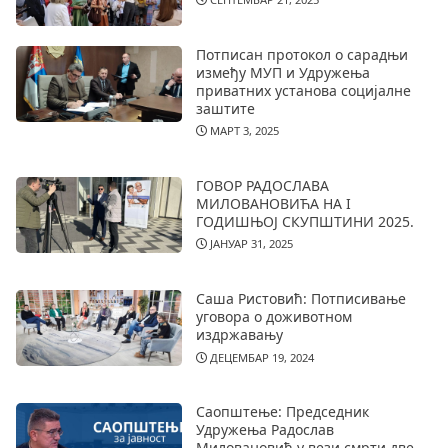
Потписан протокол о сарадњи
између МУП и Удружења
приватних установа социјалне
заштите
МАРТ 3, 2025
ГОВОР РАДОСЛАВА
МИЛОВАНОВИЋА НА I
ГОДИШЊОЈ СКУПШТИНИ 2025.
ЈАНУАР 31, 2025
Саша Ристовић: Потписивање
уговора о доживотном
издржавању
ДЕЦЕМБАР 19, 2024
Саопштење: Председник
Удружења Радослав
Миловановић у вези смрти две