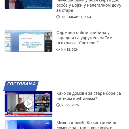
особе у Војки у нелегалном дому
за старе
НОВЕМБАР 11, 2024
Одржана online трибина у
сарадњи са удружењем Тим
психолога ”Светлост”
ЈУН 18, 2024
ГОСТОВАЊА
Како се домови за старе боре са
летњим врућинама?
ЈУН 25, 2026
Миловановић: Ко контролише
домове за старе, које услуге