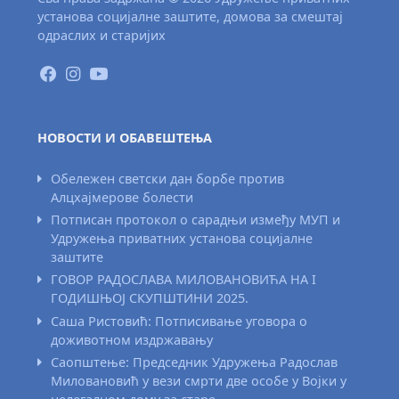
установа социјалне заштите, домова за смештај
одраслих и старијих
НОВОСТИ И ОБАВЕШТЕЊА
Обележен светски дан борбе против
Алцхајмерове болести
Потписан протокол о сарадњи између МУП и
Удружења приватних установа социјалне
заштите
ГОВОР РАДОСЛАВА МИЛОВАНОВИЋА НА I
ГОДИШЊОЈ СКУПШТИНИ 2025.
Саша Ристовић: Потписивање уговора о
доживотном издржавању
Саопштење: Председник Удружења Радослав
Миловановић у вези смрти две особе у Војки у