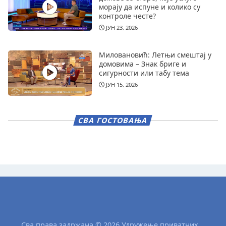
морају да испуне и колико су
контроле честе?
ЈУН 23, 2026
Миловановић: Летњи смештај у
домовима – Знак бриге и
сигурности или табу тема
ЈУН 15, 2026
СВА ГОСТОВАЊА
Сва права задржана © 2026 Удружење приватних