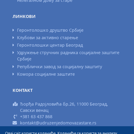
нелегалном дому за старе
ЛИНКОВИ
Геронтолошко друштво Србије
Клубови за активно старење
Геронтолошки центар Београд
Удружење стручних радника социјалне заштите
Србије
Републички завод за социјалну заштиту
Комора социјалне заштите
КОНТАКТ
Ђорђа Радојловића бр.26, 11000 Београд,
Савски венац
+381 63 437 868
kontakt@udruzenjedomovazastare.rs
Овај сајт користи колачиће. Колачићи се користе за анализу