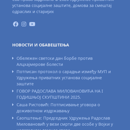
установа социјалне заштите, домова за смештај
одраслих и старијих
НОВОСТИ И ОБАВЕШТЕЊА
Обележен светски дан борбе против
Алцхајмерове болести
Потписан протокол о сарадњи између МУП и
Удружења приватних установа социјалне
заштите
ГОВОР РАДОСЛАВА МИЛОВАНОВИЋА НА I
ГОДИШЊОЈ СКУПШТИНИ 2025.
Саша Ристовић: Потписивање уговора о
доживотном издржавању
Саопштење: Председник Удружења Радослав
Миловановић у вези смрти две особе у Војки у