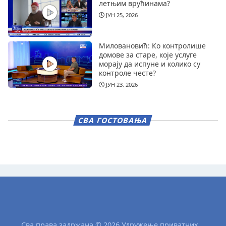
летњим врућинама?
ЈУН 25, 2026
Миловановић: Ко контролише
домове за старе, које услуге
морају да испуне и колико су
контроле честе?
ЈУН 23, 2026
СВА ГОСТОВАЊА
Сва права задржана © 2026 Удружење приватних