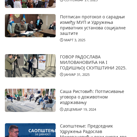
Потписан протокол о сарадњи
између МУП и Удружења
приватних установа социјалне
заштите
МАРТ 3, 2025
ГОВОР РАДОСЛАВА
МИЛОВАНОВИЋА НА I
ГОДИШЊОЈ СКУПШТИНИ 2025.
ЈАНУАР 31, 2025
Саша Ристовић: Потписивање
уговора о доживотном
издржавању
ДЕЦЕМБАР 19, 2024
Саопштење: Председник
Удружења Радослав
Миловановић у вези смрти две