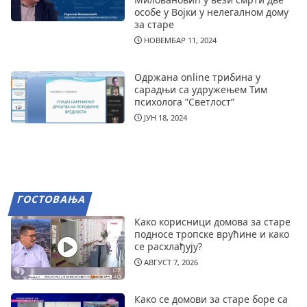
особе у Војки у нелегалном дому
за старе
НОВЕМБАР 11, 2024
Одржана online трибина у
сарадњи са удружењем Тим
психолога ”Светлост”
ЈУН 18, 2024
ГОСТОВАЊА
Како корисници домова за старе
подносе тропске врућине и како
се расхлађују?
АВГУСТ 7, 2026
Како се домови за старе боре са