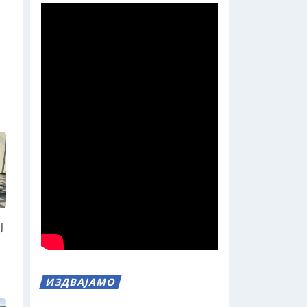
Ј
ИЗДВАЈАМО