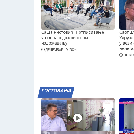
Саша Ристовић: Потписивање
Саопш
уговора о доживотном
Удруж
издржавању
у вези 
нелега
ДЕЦЕМБАР 19, 2024
НОВЕМ
ГОСТОВАЊА