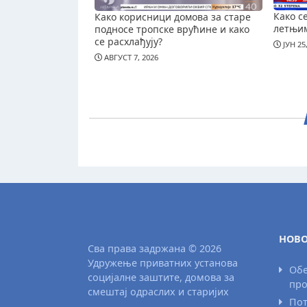
Како с
Како корисници домова за старе
летњи
подносе тропске врућине и како
се расхлађују?
ЈУН 25
АВГУСТ 7, 2026
НОВО
Сва права задржана © 2026
Удружење приватних установа
Обе
социјалне заштите, домова за
про
смештај одраслих и старијих
Пот