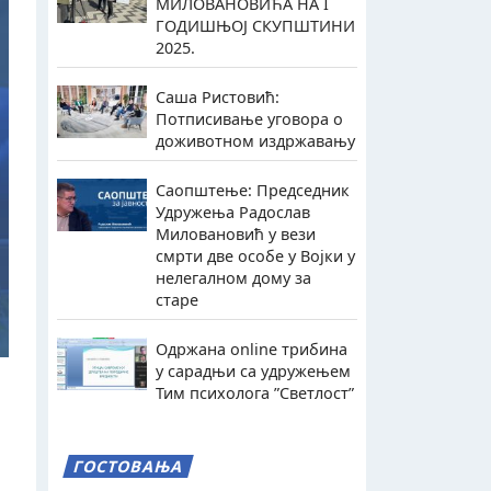
МИЛОВАНОВИЋА НА I
ГОДИШЊОЈ СКУПШТИНИ
2025.
Саша Ристовић:
Потписивање уговора о
доживотном издржавању
Саопштење: Председник
Удружења Радослав
Миловановић у вези
смрти две особе у Војки у
нелегалном дому за
старе
Одржана online трибина
у сарадњи са удружењем
Тим психолога ”Светлост”
ГОСТОВАЊА