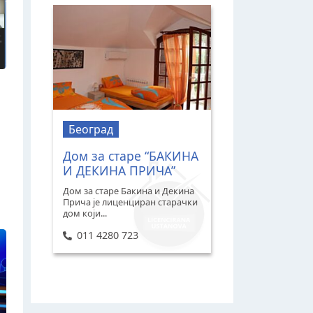
Београд
Дом за старе “БАКИНА
И ДЕКИНА ПРИЧА”
Дом за старе Бакина и Декина
Прича је лиценциран старачки
дом који...
011 4280 723