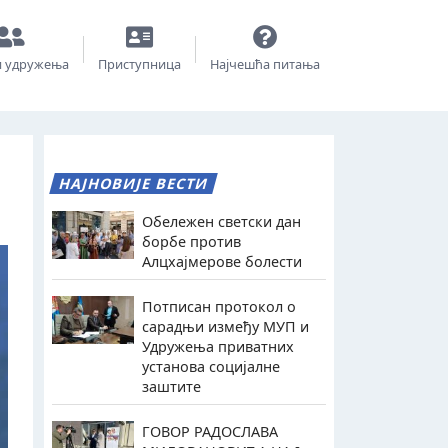
и удружења
Приступница
Најчешћа питања
НАЈНОВИЈЕ ВЕСТИ
Обележен светски дан
борбе против
Алцхајмерове болести
Потписан протокол о
сарадњи између МУП и
Удружења приватних
установа социјалне
заштите
ГОВОР РАДОСЛАВА