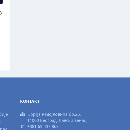
ју
КОНТАКТ
бије
Ђорђа Радојловића бр.26,
11000 Београд, Савски венац
ње
+381 63 437 868
град