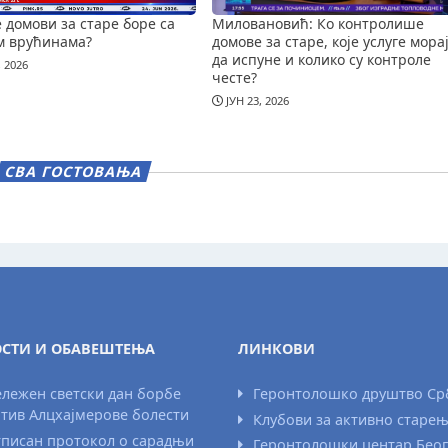
е домови за старе боре са
Миловановић: Ко контролише
м врућинама?
домове за старе, које услуге мора
да испуне и колико су контроле
, 2026
честе?
ЈУН 23, 2026
СВА ГОСТОВАЊА
СТИ И ОБАВЕШТЕЊА
ЛИНКОВИ
лежен светски дан борбе
Геронтолошко друштво Ср
тив Алцхајмерове болести
Клубови за активно старе
писан протокол о сарадњи
Геронтолошки центар Бео