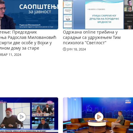
тење: Председник
Одржана online трибина у
ења Радослав Миловановић
сарадњи са удружењем Тим
смрти две особе у Војки у
психолога ”Светлост”
лном дому за старе
ЈУН 18, 2024
БАР 11, 2024