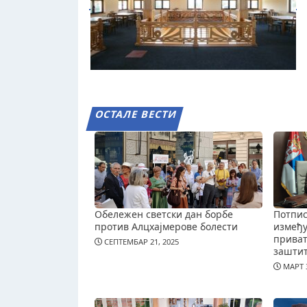
ОСТАЛЕ ВЕСТИ
Обележен светски дан борбе
Потпис
против Алцхајмерове болести
измеђ
приват
СЕПТЕМБАР 21, 2025
зашти
МАРТ 3