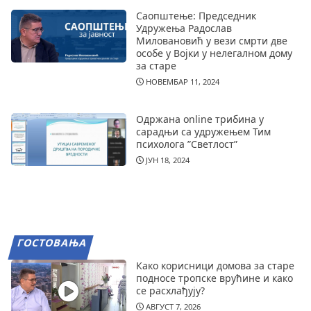
Саопштење: Председник
Удружења Радослав
Миловановић у вези смрти две
особе у Војки у нелегалном дому
за старе
НОВЕМБАР 11, 2024
Одржана online трибина у
сарадњи са удружењем Тим
психолога ”Светлост”
ЈУН 18, 2024
ГОСТОВАЊА
Како корисници домова за старе
подносе тропске врућине и како
се расхлађују?
АВГУСТ 7, 2026