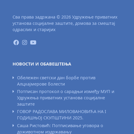
Сва права задржана © 2026 Удружење приватних
установа социјалне заштите, домова за смештај
одраслих и старијих
НОВОСТИ И ОБАВЕШТЕЊА
Обележен светски дан борбе против
Алцхајмерове болести
Потписан протокол о сарадњи између МУП и
Удружења приватних установа социјалне
заштите
ГОВОР РАДОСЛАВА МИЛОВАНОВИЋА НА I
ГОДИШЊОЈ СКУПШТИНИ 2025.
Саша Ристовић: Потписивање уговора о
доживотном издржавању