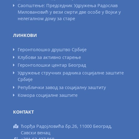
Саопштење: Председник Удружења Радослав
Миловановић у вези смрти две особе у Војки у
нелегалном дому за старе
ЛИНКОВИ
Геронтолошко друштво Србије
Клубови за активно старење
Геронтолошки центар Београд
Удружење стручних радника социјалне заштите
Србије
Републички завод за социјалну заштиту
Комора социјалне заштите
КОНТАКТ
Ђорђа Радојловића бр.26, 11000 Београд,
Савски венац