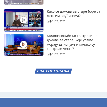
Како се домови за старе боре са
летњим врућинама?
ЈУН 25, 2026
Миловановић: Ко контролише
домове за старе, које услуге
морају да испуне и колико су
контроле честе?
ЈУН 23, 2026
СВА ГОСТОВАЊА