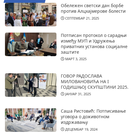
Обележен светски дан борбе
против Алцхајмерове болести
СЕПТЕМБАР 21, 2025
Потписан протокол о сарадњи
између МУП и Удружења
приватних установа социјалне
заштите
МАРТ 3, 2025
ГОВОР РАДОСЛАВА
МИЛОВАНОВИЋА НА I
ГОДИШЊОЈ СКУПШТИНИ 2025.
ЈАНУАР 31, 2025
Саша Ристовић: Потписивање
уговора о доживотном
издржавању
ДЕЦЕМБАР 19, 2024