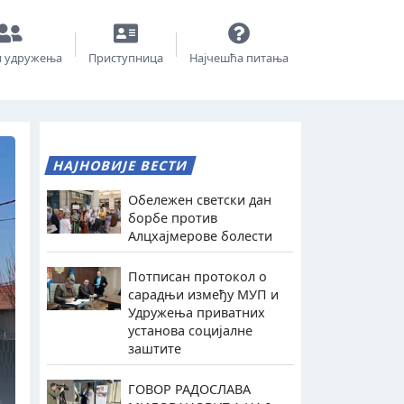
и удружења
Приступница
Најчешћа питања
НАЈНОВИЈЕ ВЕСТИ
Обележен светски дан
борбе против
Алцхајмерове болести
Потписан протокол о
сарадњи између МУП и
Удружења приватних
установа социјалне
заштите
ГОВОР РАДОСЛАВА