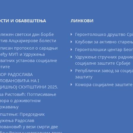
СТИ И ОБАВЕШТЕЊА
ЛИНКОВИ
лежен светски дан борбе
Геронтолошко друштво Ср
тив Алцхајмерове болести
Клубови за активно старе
писан протокол о сарадњи
Геронтолошки центар Бео
еђу МУП и Удружења
Удружење стручних радни
ватних установа социјалне
социјалне заштите Србије
тите
Републички завод за социј
ВОР РАДОСЛАВА
заштиту
ЛОВАНОВИЋА НА I
Комора социјалне заштите
ДИШЊОЈ СКУПШТИНИ 2025.
а Ристовић: Потписивање
вора о доживотном
државању
пштење: Председник
ужења Радослав
овановић у вези смрти две
бе у Војки у нелегалном дому