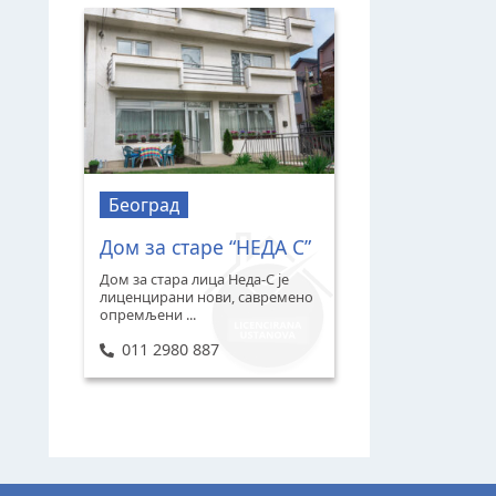
Београд
Дом за старе “НЕДА С”
Дом за стара лица Неда-С је
лиценцирани нови, савремено
опремљени ...
011 2980 887