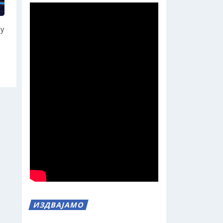
ју
ИЗДВАЈАМО