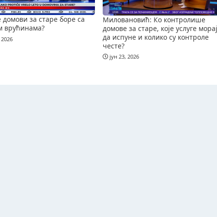
е домови за старе боре са
Миловановић: Ко контролише
м врућинама?
домове за старе, које услуге мора
да испуне и колико су контроле
 2026
честе?
јун 23, 2026