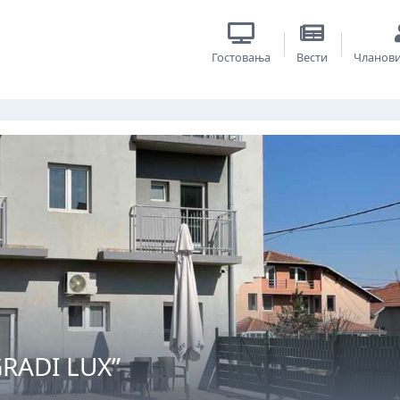
Гостовања
Вести
Чланов
GRADI LUX”