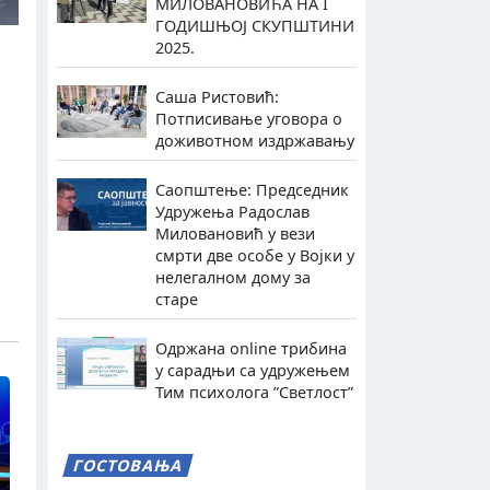
МИЛОВАНОВИЋА НА I
ГОДИШЊОЈ СКУПШТИНИ
2025.
Саша Ристовић:
Потписивање уговора о
доживотном издржавању
Саопштење: Председник
Удружења Радослав
Миловановић у вези
смрти две особе у Војки у
нелегалном дому за
старе
Одржана online трибина
у сарадњи са удружењем
Тим психолога ”Светлост”
ГОСТОВАЊА