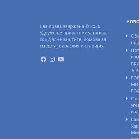
НОВО
Сва права задржана © 2026
Удружење приватних установа
Обе
социјалне заштите, домова за
про
смештај одраслих и старијих
Пот
изм
при
заш
ГО
МИ
ГО
Саш
уго
из
Сао
Удр
Мил
осо