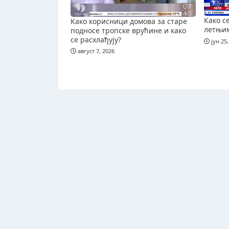
Како с
Како корисници домова за старе
летњи
подносе тропске врућине и како
се расхлађују?
јун 25,
август 7, 2026