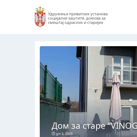
Удружење приватних установа
социјалне заштите, домова за
смештај одраслих и старијих
Дом за старе “VINO
јул 2, 2023