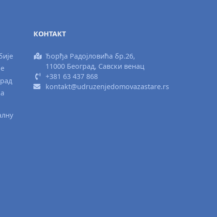
КОНТАКТ
бије
Ђорђа Радојловића бр.26,
11000 Београд, Савски венац
ње
+381 63 437 868
град
kontakt@udruzenjedomovazastare.rs
ка
алну