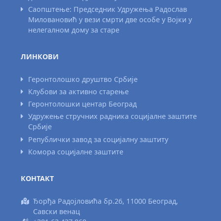
Саопштење: Председник Удружења Радослав
Миловановић у вези смрти две особе у Војки у
нелегалном дому за старе
ЛИНКОВИ
Геронтолошко друштво Србије
Клубови за активно старење
Геронтолошки центар Београд
Удружење стручних радника социјалне заштите
Србије
Републички завод за социјалну заштиту
Комора социјалне заштите
КОНТАКТ
Ђорђа Радојловића бр.26, 11000 Београд,
Савски венац