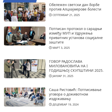
Обележен светски дан борбе
против Алцхајмерове болести
СЕПТЕМБАР 21, 2025
Потписан протокол о сарадњи
између МУП и Удружења
приватних установа социјалне
заштите
МАРТ 3, 2025
ГОВОР РАДОСЛАВА
МИЛОВАНОВИЋА НА I
ГОДИШЊОЈ СКУПШТИНИ 2025.
ЈАНУАР 31, 2025
Саша Ристовић: Потписивање
уговора о доживотном
издржавању
ДЕЦЕМБАР 19, 2024