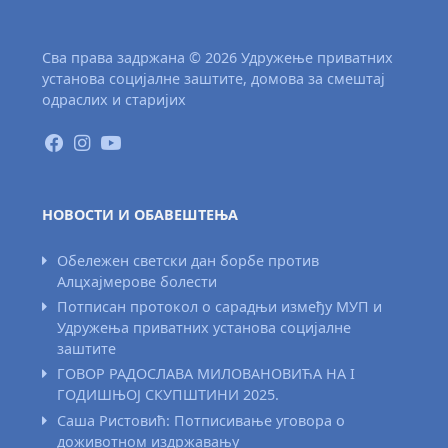
Сва права задржана © 2026 Удружење приватних
установа социјалне заштите, домова за смештај
одраслих и старијих
НОВОСТИ И ОБАВЕШТЕЊА
Обележен светски дан борбе против
Алцхајмерове болести
Потписан протокол о сарадњи између МУП и
Удружења приватних установа социјалне
заштите
ГОВОР РАДОСЛАВА МИЛОВАНОВИЋА НА I
ГОДИШЊОЈ СКУПШТИНИ 2025.
Саша Ристовић: Потписивање уговора о
доживотном издржавању