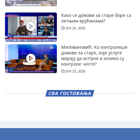
Како се домови за старе боре са
летњим врућинама?
ЈУН 25, 2026
Миловановић: Ко контролише
домове за старе, које услуге
морају да испуне и колико су
контроле честе?
ЈУН 23, 2026
СВА ГОСТОВАЊА