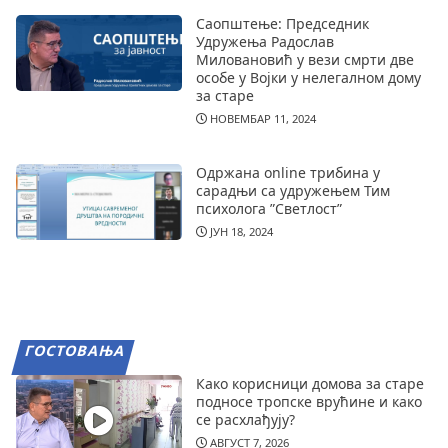
Саопштење: Председник
Удружења Радослав
Миловановић у вези смрти две
особе у Војки у нелегалном дому
за старе
НОВЕМБАР 11, 2024
Одржана online трибина у
сарадњи са удружењем Тим
психолога ”Светлост”
ЈУН 18, 2024
ГОСТОВАЊА
Како корисници домова за старе
подносе тропске врућине и како
се расхлађују?
АВГУСТ 7, 2026