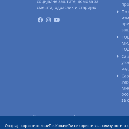
социјалне заштите, домова за
про
смештај одраслих и старијих
Пот
изм
при
заш
ГО
МИ
ГО
Саш
уго
из
Сао
Удр
Мил
осо
за 
Израда сајта www.areadizajn.com
Овај сајт користи колачиће. Колачићи се користе за анализу посета