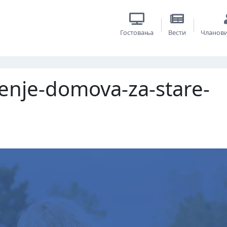
Гостовања
Вести
Чланов
enje-domova-za-stare-