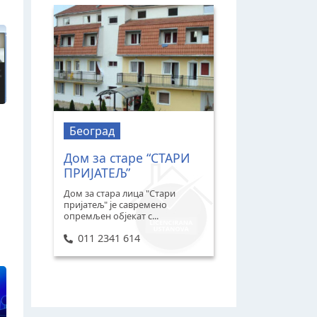
Београд
Дом за старе “СТАРИ
ПРИЈАТЕЉ”
Дом за стара лица "Стари
пријатељ" је савремено
опремљен објекат с...
011 2341 614