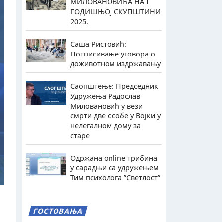
МИЛОВАНОВИЋА НА I
ГОДИШЊОЈ СКУПШТИНИ
2025.
Саша Ристовић:
Потписивање уговора о
доживотном издржавању
Саопштење: Председник
Удружења Радослав
Миловановић у вези
смрти две особе у Војки у
нелегалном дому за
старе
Одржана online трибина
у сарадњи са удружењем
Тим психолога ”Светлост”
ГОСТОВАЊА