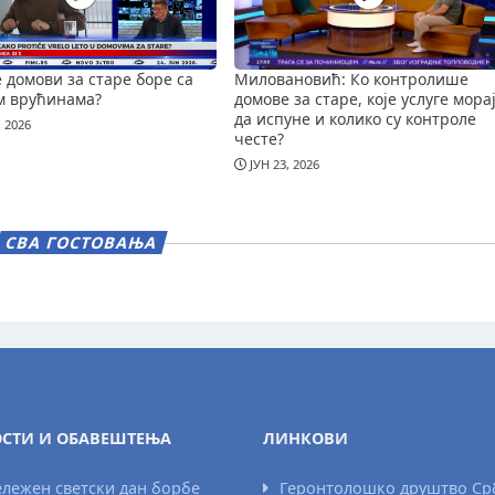
е домови за старе боре са
Миловановић: Ко контролише
м врућинама?
домове за старе, које услуге мора
да испуне и колико су контроле
, 2026
честе?
ЈУН 23, 2026
СВА ГОСТОВАЊА
СТИ И ОБАВЕШТЕЊА
ЛИНКОВИ
лежен светски дан борбе
Геронтолошко друштво Ср