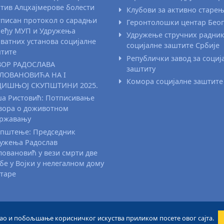
тив Алцхајмерове болести
Клубови за активно старе
писан протокол о сарадњи
Геронтолошки центар Бео
еђу МУП и Удружења
Удружење стручних радни
ватних установа социјалне
социјалне заштите Србије
тите
Републички завод за социј
ВОР РАДОСЛАВА
заштиту
ЛОВАНОВИЋА НА I
Комора социјалне заштите
ДИШЊОЈ СКУПШТИНИ 2025.
а Ристовић: Потписивање
вора о доживотном
државању
пштење: Председник
ужења Радослав
овановић у вези смрти две
бе у Војки у нелегалном дому
старе
 као и побољшање корисничког искуства приликом посете овог сајта.