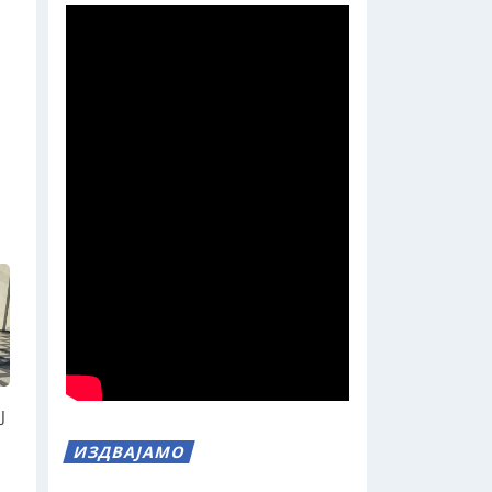
Ј
ИЗДВАЈАМО