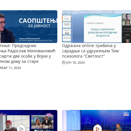
тење: Председник
Одржана online трибина у
ења Радослав Миловановић
сарадњи са удружењем Тим
смрти две особе у Војки у
психолога ”Светлост”
лном дому за старе
ЈУН 18, 2024
БАР 11, 2024