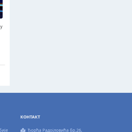
ју
КОНТАКТ
бије
Ђорђа Радојловића бр.26,