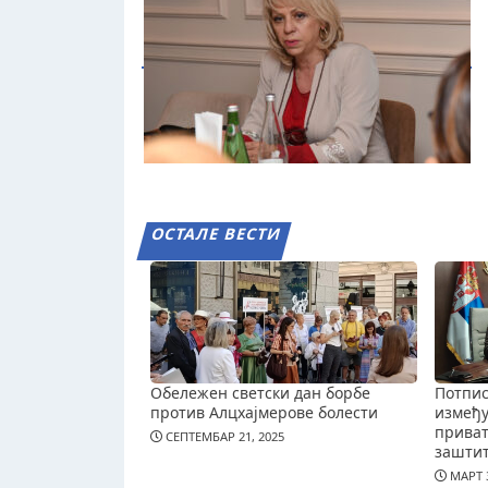
ОСТАЛЕ ВЕСТИ
Обележен светски дан борбе
Потпис
против Алцхајмерове болести
измеђ
приват
СЕПТЕМБАР 21, 2025
зашти
МАРТ 3