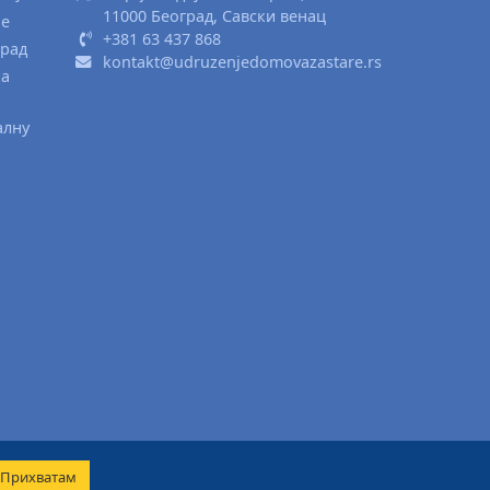
11000 Београд, Савски венац
ње
+381 63 437 868
град
kontakt@udruzenjedomovazastare.rs
ка
алну
Прихватам