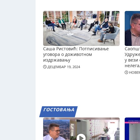
Саша Ристовић: Потписивање
Саопш
уговора о доживотном
Удруж
издржавању
у вези 
нелега
ДЕЦЕМБАР 19, 2024
НОВЕМ
ГОСТОВАЊА