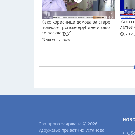
Како с
Како корисници домова за старе
летњи
подносе тропске врућине и како
се расхлађују?
ЈУН 25
АВГУСТ 7, 2026
НОВО
Сва права задржана © 2026
Удружење приватних установа
Обе