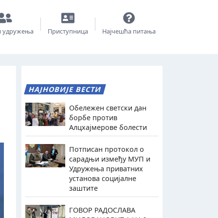
и удружења
Приступница
Најчешћа питања
НАЈНОВИЈЕ ВЕСТИ
Обележен светски дан
борбе против
Алцхајмерове болести
Потписан протокол о
сарадњи између МУП и
Удружења приватних
установа социјалне
заштите
ГОВОР РАДОСЛАВА