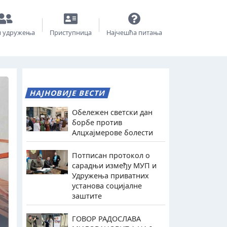
и удружења
Приступница
Најчешћа питања
НАЈНОВИЈЕ ВЕСТИ
Обележен светски дан
борбе против
Алцхајмерове болести
Потписан протокол о
сарадњи између МУП и
Удружења приватних
установа социјалне
заштите
ГОВОР РАДОСЛАВА