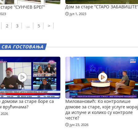
Дом за старе “СТАРО ЗАБАВИШТЕ
 старе “СУНЧЕВ БРЕГ”
јул 1, 2023
2023
2
3
…
5
>
СВА ГОСТОВАЊА
е домови за старе боре са
Миловановић: Ко контролише
м врућинама?
домове за старе, које услуге мора
да испуне и колико су контроле
 2026
честе?
јун 23, 2026