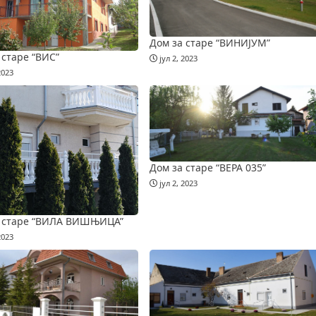
Дом за старе “ВИНИЈУМ”
 старе “ВИС”
јул 2, 2023
2023
Дом за старе “ВЕРА 035”
јул 2, 2023
а старе “ВИЛА ВИШЊИЦА”
2023