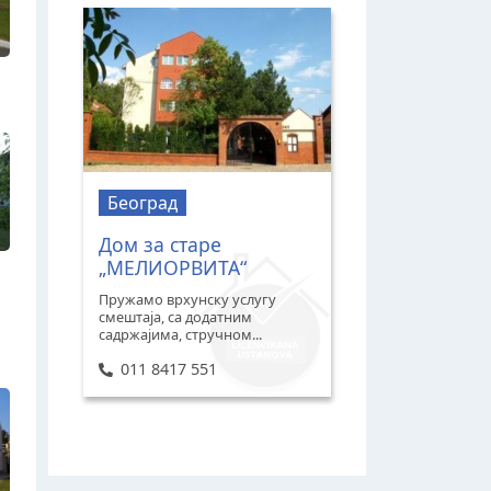
Београд
Дом за старе
„МЕЛИОРВИТА“
Пружамо врхунску услугу
смештаја, са додатним
садржајима, стручном...
011 8417 551