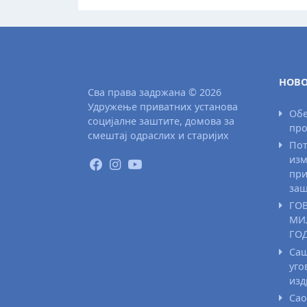
НОВО
Сва права задржана © 2026
Удружење приватних установа
Обе
социјалне заштите, домова за
про
смештај одраслих и старијих
Пот
изм
при
заш
ГО
МИ
ГО
Саш
уго
из
Сао