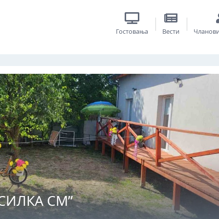
Гостовања
Вести
Чланов
 СИЛКА СМ”