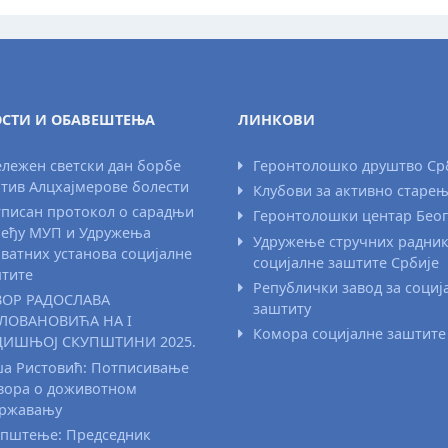
СТИ И ОБАВЕШТЕЊА
ЛИНКОВИ
лежен светски дан борбе
Геронтолошко друштво Ср
тив Алцхајмерове болести
Клубови за активно старе
писан протокол о сарадњи
Геронтолошки центар Бео
еђу МУП и Удружења
Удружење стручних радни
ватних установа социјалне
социјалне заштите Србије
тите
Републички завод за социј
ВОР РАДОСЛАВА
заштиту
ЛОВАНОВИЋА НА I
Комора социјалне заштите
ДИШЊОЈ СКУПШТИНИ 2025.
а Ристовић: Потписивање
вора о доживотном
државању
пштење: Председник