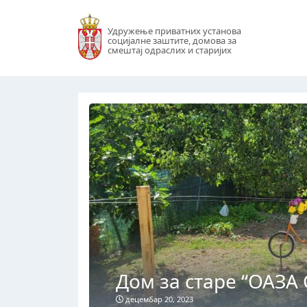
Удружење приватних установа
социјалне заштите, домова за
смештај одраслих и старијих
Дом за старе “ОАЗА
децембар 20, 2023