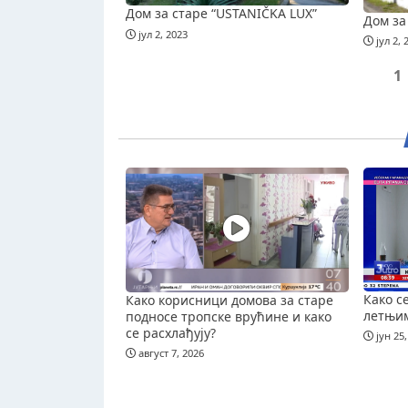
Дом за старе “USTANIČKA LUX”
Дом за
јул 2, 2023
јул 2, 
1
Како с
Како корисници домова за старе
летњи
подносе тропске врућине и како
се расхлађују?
јун 25,
август 7, 2026