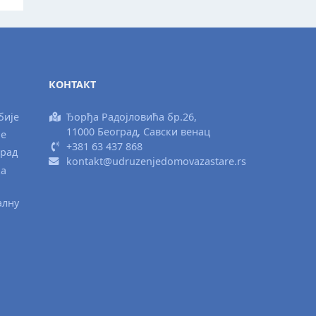
КОНТАКТ
бије
Ђорђа Радојловића бр.26,
11000 Београд, Савски венац
ње
+381 63 437 868
град
kontakt@udruzenjedomovazastare.rs
ка
алну