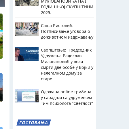
МИЛОВАНОВИЋА НА I
ГОДИШЊОЈ СКУПШТИНИ
2025.
Саша Ристовић:
Потписивање уговора о
доживотном издржавању
Саопштење: Председник
Удружења Радослав
Миловановић у вези
смрти две особе у Војки у
нелегалном дому за
старе
Одржана online трибина
у сарадњи са удружењем
Тим психолога ”Светлост”
ГОСТОВАЊА