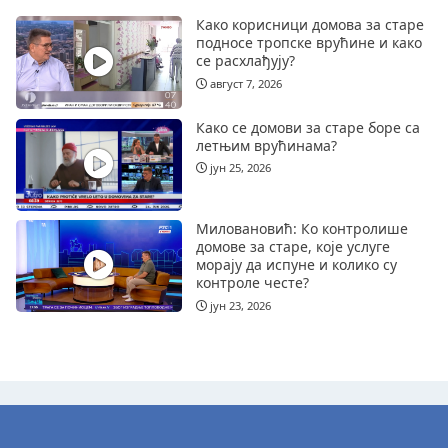
Како корисници домова за старе
подносе тропске врућине и како
се расхлађују?
август 7, 2026
Како се домови за старе боре са
летњим врућинама?
јун 25, 2026
Миловановић: Ко контролише
домове за старе, које услуге
морају да испуне и колико су
контроле честе?
јун 23, 2026