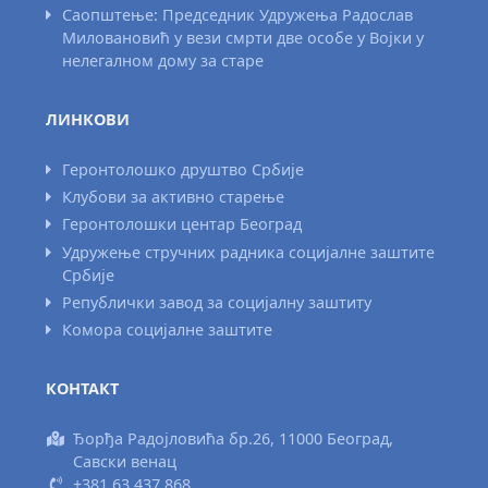
Саопштење: Председник Удружења Радослав
Миловановић у вези смрти две особе у Војки у
нелегалном дому за старе
ЛИНКОВИ
Геронтолошко друштво Србије
Клубови за активно старење
Геронтолошки центар Београд
Удружење стручних радника социјалне заштите
Србије
Републички завод за социјалну заштиту
Комора социјалне заштите
КОНТАКТ
Ђорђа Радојловића бр.26, 11000 Београд,
Савски венац
+381 63 437 868