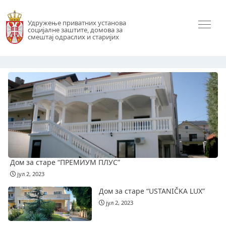
Удружење приватних установа
социјалне заштите, домова за
смештај одраслих и старијих
Дом за старе “ПРЕМИУМ ПЛУС”
јул 2, 2023
Дом за старе “USTANIČKA LUX”
јул 2, 2023