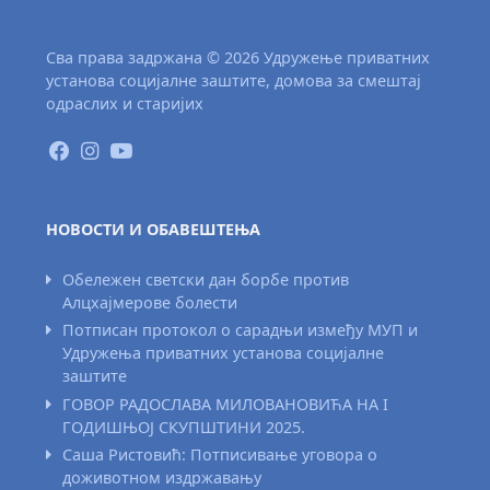
Сва права задржана © 2026 Удружење приватних
установа социјалне заштите, домова за смештај
одраслих и старијих
НОВОСТИ И ОБАВЕШТЕЊА
Обележен светски дан борбе против
Алцхајмерове болести
Потписан протокол о сарадњи између МУП и
Удружења приватних установа социјалне
заштите
ГОВОР РАДОСЛАВА МИЛОВАНОВИЋА НА I
ГОДИШЊОЈ СКУПШТИНИ 2025.
Саша Ристовић: Потписивање уговора о
доживотном издржавању