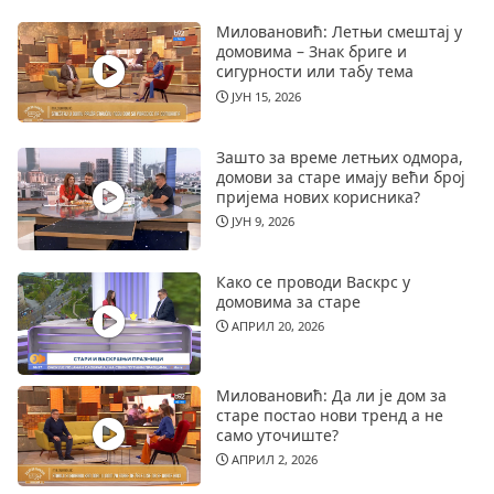
Миловановић: Летњи смештај у
домовима – Знак бриге и
сигурности или табу тема
ЈУН 15, 2026
Зашто за време летњих одмора,
домови за старе имају већи број
пријема нових корисника?
ЈУН 9, 2026
Како се проводи Васкрс у
домовима за старе
АПРИЛ 20, 2026
Миловановић: Да ли је дом за
старе постао нови тренд а не
само уточиште?
АПРИЛ 2, 2026