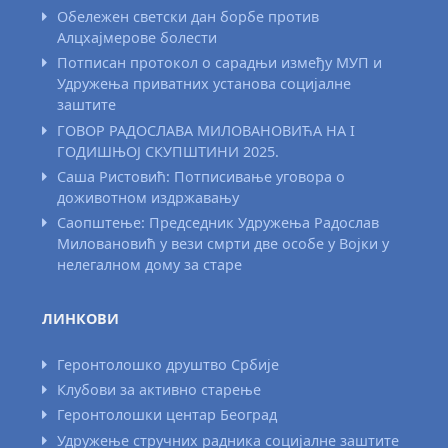
Обележен светски дан борбе против
Алцхајмерове болести
Потписан протокол о сарадњи између МУП и
Удружења приватних установа социјалне
заштите
ГОВОР РАДОСЛАВА МИЛОВАНОВИЋА НА I
ГОДИШЊОЈ СКУПШТИНИ 2025.
Саша Ристовић: Потписивање уговора о
доживотном издржавању
Саопштење: Председник Удружења Радослав
Миловановић у вези смрти две особе у Војки у
нелегалном дому за старе
ЛИНКОВИ
Геронтолошко друштво Србије
Клубови за активно старење
Геронтолошки центар Београд
Удружење стручних радника социјалне заштите