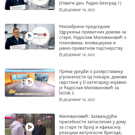
(Ухвати дан, Радио Београд 1)
ДЕЦЕМБАР 18, 2023
Реизабрани председник
Удружења приватних домова за
старе, Радослав Миловановић о
плановима, иновацијама и
јавно-приватном партнерству
ДЕЦЕМБАР 18, 2023
Према уредби о разврставању
угрожености од пожара, домови
сврстани у II категорију изјавио
је Радослав Миловановић за
NOVA S
ДЕЦЕМБАР 16, 2023
Миловановић: Захваљујући
присебности запослених у дому
за старе те брзој и ефикасној
реакцији ватрогасне бригаде,