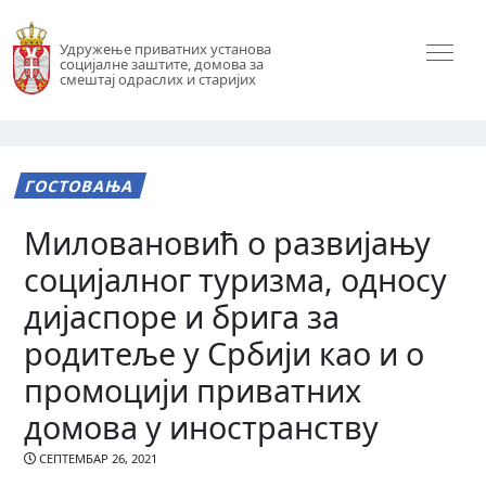
Удружење приватних установа
социјалне заштите, домова за
смештај одраслих и старијих
ГОСТОВАЊА
Миловановић о развијању
социјалног туризма, односу
дијаспоре и брига за
родитеље у Србији као и о
промоцији приватних
домова у иностранству
СЕПТЕМБАР 26, 2021