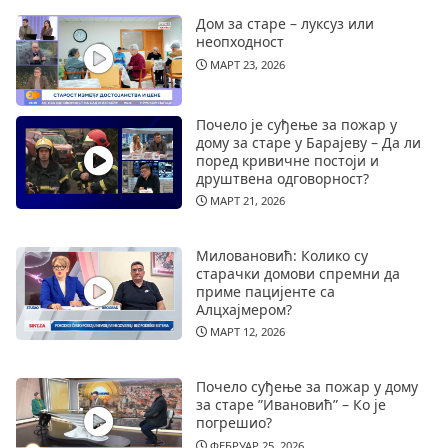
Дом за старе – луксуз или
неопходност
МАРТ 23, 2026
Почело је суђење за пожар у
дому за старе у Барајеву – Да ли
поред кривичне постоји и
друштвена одговорност?
МАРТ 21, 2026
Миловановић: Колико су
старачки домови спремни да
приме пацијенте са
Алцхајмером?
МАРТ 12, 2026
Почело суђење за пожар у дому
за старе ”Ивановић” – Ко је
погрешио?
ФЕБРУАР 25, 2026