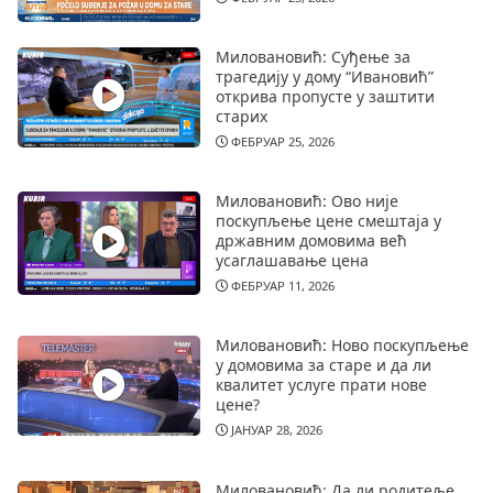
Миловановић: Суђење за
трагедију у дому “Ивановић”
открива пропусте у заштити
старих
ФЕБРУАР 25, 2026
Миловановић: Ово није
поскупљење цене смештаја у
државним домовима већ
усаглашавање цена
ФЕБРУАР 11, 2026
Миловановић: Ново поскупљење
у домовима за старе и да ли
квалитет услуге прати нове
цене?
ЈАНУАР 28, 2026
Миловановић: Да ли родитеље