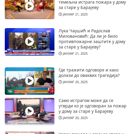
темељна истрага пожара у дому
за старе у Барајеву
ЈАНУАР 21, 2025
Лука Чаушић и Радослав
Миловановић: Да ли је било
противпожарне заштите у дому
за старе у Барајеву?
ЈАНУАР 21, 2025
Где тражити одговоре и како
долази до оваквих трагедија?
ЈАНУАР 20, 2025
Само истрагом може да се
утврди ко је одговоран за пожар
у дому за старе у Барајеву
ЈАНУАР 20, 2025