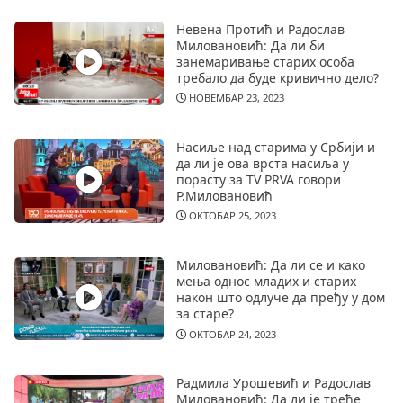
Невена Протић и Радослав
Миловановић: Да ли би
занемаривање старих особа
требало да буде кривично дело?
НОВЕМБАР 23, 2023
Насиље над старима у Србији и
да ли је ова врста насиља у
порасту за TV PRVA говори
Р.Миловановић
ОКТОБАР 25, 2023
Миловановић: Да ли се и како
мења однос младих и старих
након што одлуче да пређу у дом
за старе?
ОКТОБАР 24, 2023
Радмила Урошевић и Радослав
Миловановић: Да ли је треће