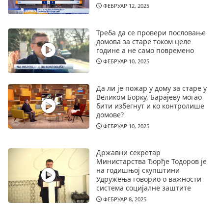
ФЕБРУАР 12, 2025
Треба да се провери пословање
домова за старе током целе
године а не само повремено
ФЕБРУАР 10, 2025
Да ли је пожар у дому за старе у
Великом Борку, Барајеву могао
бити избегнут и ко контролише
домове?
ФЕБРУАР 10, 2025
Државни секретар
Министарства Ђорђе Тодоров је
на годишњој скупштини
Удружења говорио о важности
система социјалне заштите
ФЕБРУАР 8, 2025