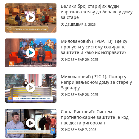
Велики број старијих људи
изражава жељу да бораве у дому
за старе
ДЕЦЕМБАР 5, 2025
Миловановић (ПРВА ТВ): Где су
пропусти у систему социјалне
заштите и како их исправити?
НОВЕМБАР 29, 2025
Миловановић (РТС 1): Пожар у
непријављеоном дому за старе у
Зајечару
НОВЕМБАР 28, 2025
Саша Ристовић: Систем
противпожарне заштите је код
нас доста ригорозан
НОВЕМБАР 7, 2025