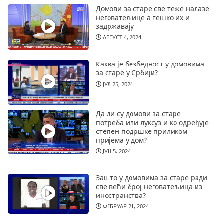
Домови за старе све теже налазе
неговатељице а тешко их и
задржавају
АВГУСТ 4, 2024
Каква је безбедност у домовима
за старе у Србији?
ЈУЛ 25, 2024
Да ли су домови за старе
потреба или луксуз и ко одређује
степен подршке приликом
пријема у дом?
ЈУН 5, 2024
Зашто у домовима за старе ради
све већи број неговатељица из
иностранства?
ФЕБРУАР 21, 2024