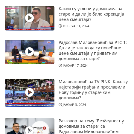
Какви су услови у домовима за
старе и да ли је било корекција
цена смештаја?
ФЕБРУАР 1, 2024
Радослав Миловановић за РТС 1:
Да ли је тачно да су повећане
цене смештаја у приватним
домовима за старе?
ЈАНУАР 17, 2024
Миловановић за TV PINK: Како су
најстарији грађани прославили
Нову годину у старачким
домовима?
ЈАНУАР 3, 2024
Разговор на тему “Безбедност у
домовима за старе” са
Радославом Миловановићем