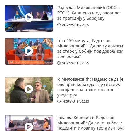
Радослав Миловановић (ОКО –
РТС 1): Хапшења и одговорност
за трагедију у Барајеву
ФЕБРУАР 19, 2025
Гост 150 минута, Радослав
Миловановић – Да ли су домови
за старе у Србији под довољном
контролом?
ФЕБРУАР 15, 2025
Р. Миловановић: Надамо се да је
ово први корак да се у систему
социјалне заштите коначно
уведе ред
ФЕБРУАР 14, 2025
Јованка Зечевић и Радослав
Миловановић: Да ли је најбоље
поделити имовину тестаментом?