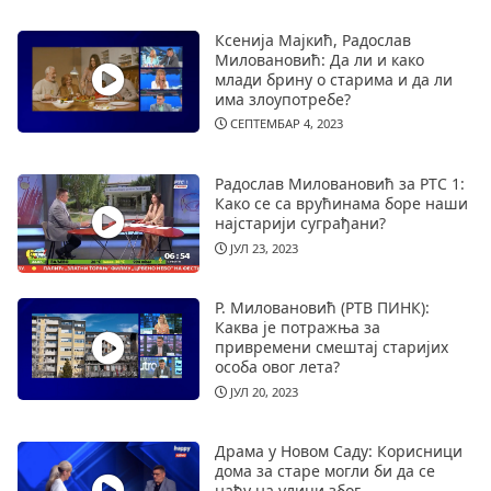
Ксенија Мајкић, Радослав
Миловановић: Да ли и како
млади брину о старима и да ли
има злоупотребе?
СЕПТЕМБАР 4, 2023
Радослав Миловановић за РТС 1:
Како се са врућинама боре наши
најстарији суграђани?
ЈУЛ 23, 2023
Р. Миловановић (РТВ ПИНК):
Каква је потражња за
привремени смештај старијих
особа овог лета?
ЈУЛ 20, 2023
Драма у Новом Саду: Корисници
дома за старе могли би да се
нађу на улици због