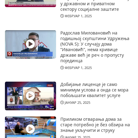
у државном и приватном
сектору социјалне заштите
ФЕБРУАР 1, 2025
Радослав Миловановић на
годишњој скупштини Удружења
(NOVA S): У случају дома
”Ивановић”, нема кривице
државе већ је реч о пропусту
појединца
ФЕБРУАР 1, 2025
Добијање лиценце је само
минимум услова а онда се мора
побољшати квалитет услуге
ЈАНУАР 25, 2025
Приликом отварања дома за
старе потребно је без обзира на
знање укључити и струку
ЈАНУАР 25, 2025