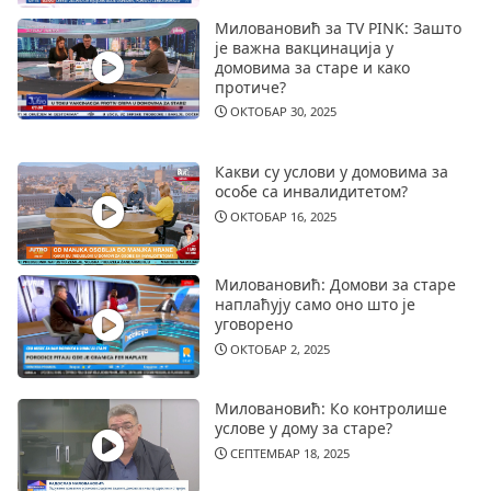
Миловановић за TV PINK: Зашто
је важна вакцинација у
домовима за старе и како
протиче?
ОКТОБАР 30, 2025
Какви су услови у домовима за
особе са инвалидитетом?
ОКТОБАР 16, 2025
Миловановић: Домови за старе
наплаћују само оно што је
уговорено
ОКТОБАР 2, 2025
Миловановић: Ко контролише
услове у дому за старе?
СЕПТЕМБАР 18, 2025