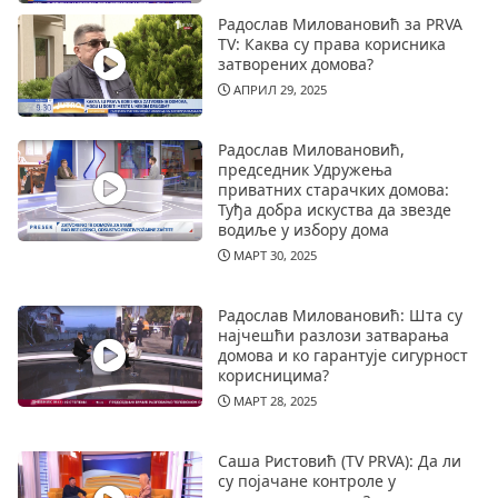
Радослав Миловановић за PRVA
TV: Каква су права корисника
затворених домова?
АПРИЛ 29, 2025
Радослав Миловановић,
председник Удружења
приватних старачких домова:
Туђа добра искуства да звезде
водиље у избору дома
МАРТ 30, 2025
Радослав Миловановић: Шта су
најчешћи разлози затварања
домова и ко гарантује сигурност
корисницима?
МАРТ 28, 2025
Саша Ристовић (TV PRVA): Да ли
су појачане контроле у