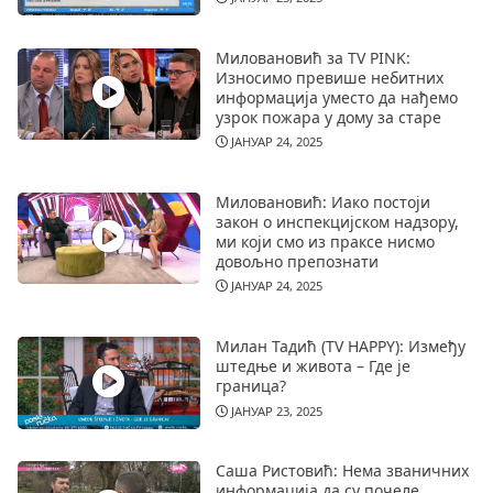
Миловановић за TV PINK:
Износимо превише небитних
информација уместо да нађемо
узрок пожара у дому за старе
ЈАНУАР 24, 2025
Миловановић: Иако постоји
закон о инспекцијском надзору,
ми који смо из праксе нисмо
довољно препознати
ЈАНУАР 24, 2025
Милан Тадић (TV HAPPY): Између
штедње и живота – Где је
граница?
ЈАНУАР 23, 2025
Саша Ристовић: Нема званичних
информација да су почеле