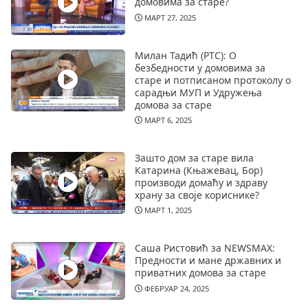
домовима за старе?
МАРТ 27, 2025
Милан Тадић (РТС): О
безбедности у домовима за
старе и потписаном протоколу о
сарадњи МУП и Удружења
домова за старе
МАРТ 6, 2025
Зашто дом за старе вила
Катарина (Књажевац, Бор)
производи домаћу и здраву
храну за своје кориснике?
МАРТ 1, 2025
Саша Ристовић за NEWSMAX:
Предности и мане државних и
приватних домова за старе
ФЕБРУАР 24, 2025