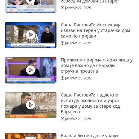
безбедни домови за старе?
ЈАНУАР 22, 2025
Саша Ристовић: Инспекција
излази на терен у старачки дом
само по пријави
ЈАНУАР 21, 2025
Приликом пријема старих лица у
дом је важно да се уради
стручна процена
ЈАНУАР 21, 2025
Саша Ристовић: Надлежни
испитују околности и узрок
пожара у дому за старе код
Барајева
ЈАНУАР 21, 2025
Волели би смо да се уради