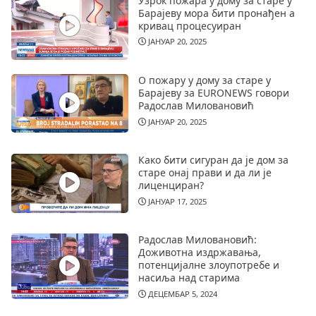
Узрок пожара у дому за старе у
Барајеву мора бити пронађен а
кривац процесуиран
ЈАНУАР 20, 2025
О пожару у дому за старе у
Барајеву за EURONEWS говори
Радослав Миловановић
ЈАНУАР 20, 2025
Како бити сигуран да је дом за
старе онај прави и да ли је
лиценциран?
ЈАНУАР 17, 2025
Радослав Миловановић:
Доживотна издржавања,
потенцијалне злоупотребе и
насиља над старима
ДЕЦЕМБАР 5, 2024