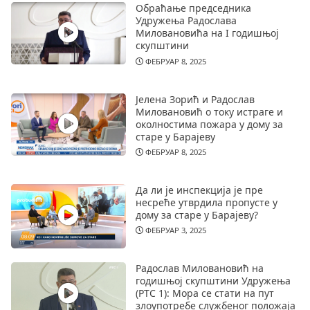
Обраћање председника
Удружења Радослава
Миловановића на I годишњој
скупштини
ФЕБРУАР 8, 2025
Јелена Зорић и Радослав
Миловановић о току истраге и
околностима пожара у дому за
старе у Барајеву
ФЕБРУАР 8, 2025
Да ли је инспекција је пре
несреће утврдила пропусте у
дому за старе у Барајеву?
ФЕБРУАР 3, 2025
Радослав Миловановић на
годишњој скупштини Удружења
(РТС 1): Мора се стати на пут
злоупотребе службеног положаја