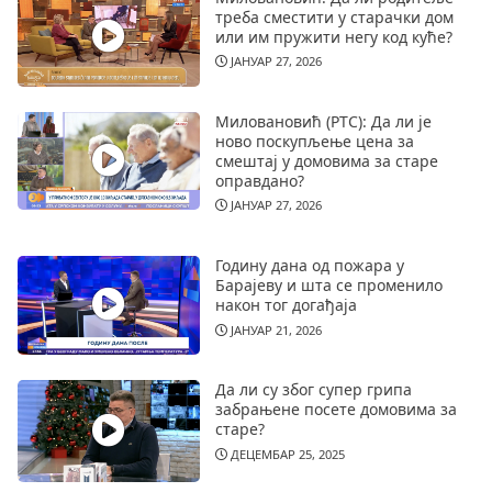
треба сместити у старачки дом
или им пружити негу код куће?
ЈАНУАР 27, 2026
Миловановић (РТС): Да ли је
ново поскупљење цена за
смештај у домовима за старе
оправдано?
ЈАНУАР 27, 2026
Годину дана од пожара у
Барајеву и шта се променило
након тог догађаја
ЈАНУАР 21, 2026
Да ли су због супер грипа
забрањене посете домовима за
старе?
ДЕЦЕМБАР 25, 2025