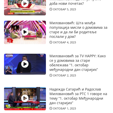
доба нови почетак?
ОКТОБАР 5, 2023
Миловановић: Шта млађа
популација мисли о домовима за
старе и да ли би родитеље
послали у дом?
ОКТОБАР 4, 2023
Миловановић за TV HAPPY: Како
се у домовима за старе
обележава “1. октобар
међународни дан старијих”
ОКТОБАР 2, 2023
Надежда Сатарић и Радослав
Миловановић за РТС 1 говоре на
тему “1. октобар Међународни
дан старијих”
ОКТОБАР 1, 2023