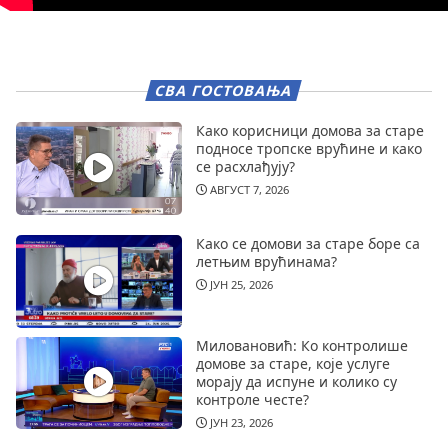
СВА ГОСТОВАЊА
Како корисници домова за старе
подносе тропске врућине и како
се расхлађују?
АВГУСТ 7, 2026
Како се домови за старе боре са
летњим врућинама?
ЈУН 25, 2026
Миловановић: Ко контролише
домове за старе, које услуге
морају да испуне и колико су
контроле честе?
ЈУН 23, 2026