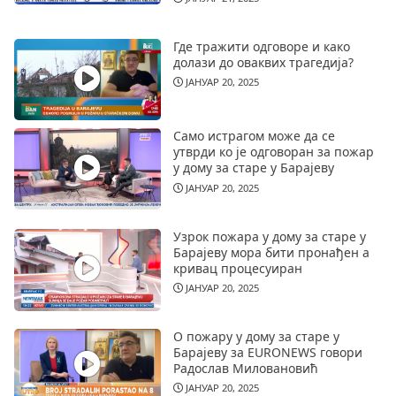
Где тражити одговоре и како
долази до оваквих трагедија?
ЈАНУАР 20, 2025
Само истрагом може да се
утврди ко је одговоран за пожар
у дому за старе у Барајеву
ЈАНУАР 20, 2025
Узрок пожара у дому за старе у
Барајеву мора бити пронађен а
кривац процесуиран
ЈАНУАР 20, 2025
О пожару у дому за старе у
Барајеву за EURONEWS говори
Радослав Миловановић
ЈАНУАР 20, 2025