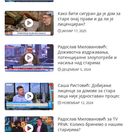
Како бити сигуран да је дом за
старе онај прави и да ли је
лиценциран?
ЈАНУАР 17, 2025
Радослав Миловановић:
Доживотна издржавања,
потенцијалне злоупотребе и
насиља над старима
ДЕЦЕМБАР 5, 2024
Саша Ристовић: Добијање
лиценце за домове за стара
лица није једноставан процес
НОВЕМБАР 12, 2024
Радослав Миловановић за TV
PRVA: Колико бринемо о нашим
старијима?