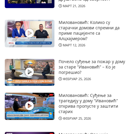
МАРТ 21, 2026
Миловановић: Колико су
старачки домови спремни да
приме пацијенте са
Алцхајмером?
МАРТ 12, 2026
Почело суђење за пожар у дому
за старе ”Ивановић” – Ко је
погрешио?
ФЕБРУАР 25, 2026
Миловановић: Суђење за
трагедију у дому “Ивановић”
открива пропусте у заштити
старих
ФЕБРУАР 25, 2026