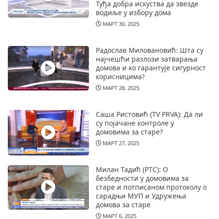
Туђа добра искуства да звезде
водиље у избору дома
МАРТ 30, 2025
Радослав Миловановић: Шта су
најчешћи разлози затварања
домова и ко гарантује сигурност
корисницима?
МАРТ 28, 2025
Саша Ристовић (TV PRVA): Да ли
су појачане контроле у
домовима за старе?
МАРТ 27, 2025
Милан Тадић (РТС): О
безбедности у домовима за
старе и потписаном протоколу о
сарадњи МУП и Удружења
домова за старе
МАРТ 6, 2025