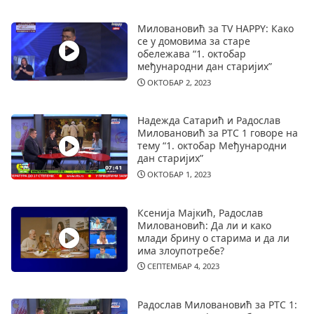
Миловановић за TV HAPPY: Како
се у домовима за старе
обележава “1. октобар
међународни дан старијих”
ОКТОБАР 2, 2023
Надежда Сатарић и Радослав
Миловановић за РТС 1 говоре на
тему “1. октобар Међународни
дан старијих”
ОКТОБАР 1, 2023
Ксенија Мајкић, Радослав
Миловановић: Да ли и како
млади брину о старима и да ли
има злоупотребе?
СЕПТЕМБАР 4, 2023
Радослав Миловановић за РТС 1: