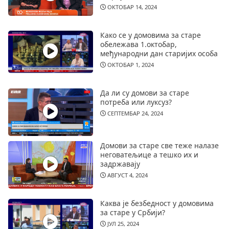
ОКТОБАР 14, 2024
Како се у домовима за старе
обележава 1.октобар,
међународни дан старијих особа
ОКТОБАР 1, 2024
Да ли су домови за старе
потреба или луксуз?
СЕПТЕМБАР 24, 2024
Домови за старе све теже налазе
неговатељице а тешко их и
задржавају
АВГУСТ 4, 2024
Каква је безбедност у домовима
за старе у Србији?
ЈУЛ 25, 2024