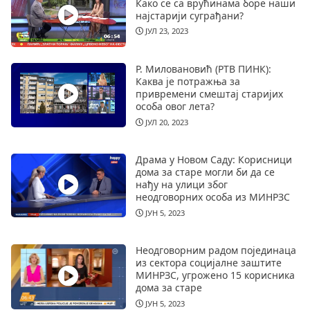
Како се са врућинама боре наши
најстарији суграђани?
ЈУЛ 23, 2023
Р. Миловановић (РТВ ПИНК):
Каква је потражња за
привремени смештај старијих
особа овог лета?
ЈУЛ 20, 2023
Драма у Новом Саду: Корисници
дома за старе могли би да се
нађу на улици због
неодговорних особа из МИНРЗС
ЈУН 5, 2023
Неодговорним радом појединаца
из сектора социјалне заштите
МИНРЗС, угрожено 15 корисника
дома за старе
ЈУН 5, 2023