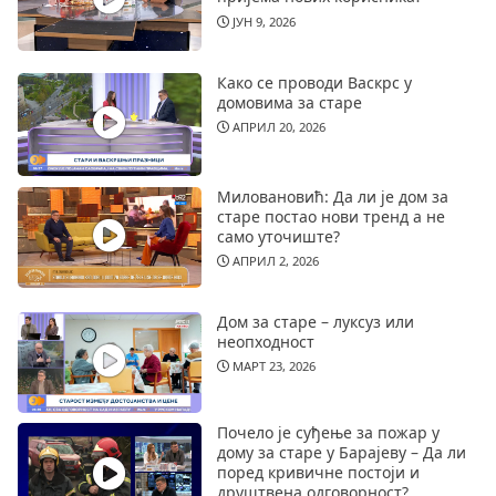
ЈУН 9, 2026
Како се проводи Васкрс у
домовима за старе
АПРИЛ 20, 2026
Миловановић: Да ли је дом за
старе постао нови тренд а не
само уточиште?
АПРИЛ 2, 2026
Дом за старе – луксуз или
неопходност
МАРТ 23, 2026
Почело је суђење за пожар у
дому за старе у Барајеву – Да ли
поред кривичне постоји и
друштвена одговорност?