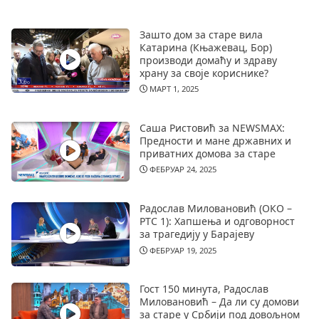
Зашто дом за старе вила
Катарина (Књажевац, Бор)
производи домаћу и здраву
храну за своје кориснике?
МАРТ 1, 2025
Саша Ристовић за NEWSMAX:
Предности и мане државних и
приватних домова за старе
ФЕБРУАР 24, 2025
Радослав Миловановић (ОКО –
РТС 1): Хапшења и одговорност
за трагедију у Барајеву
ФЕБРУАР 19, 2025
Гост 150 минута, Радослав
Миловановић – Да ли су домови
за старе у Србији под довољном