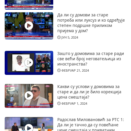
Да ли су домови за старе
потреба или луксуз и ко одређује
степен подршке приликом
пријема у дом?
ЈУН 5, 2024
Зашто у домовима за старе ради
све већи број неговатељица из
иностранства?
ФЕБРУАР 21, 2024
Какви су услови у домовима за
старе и да ли је било корекција
цена смештаја?
ФЕБРУАР 1, 2024
Радослав Миловановић за РТС 1:
Да ли је тачно да су повећане
цене смештаја у приватним