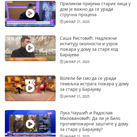
Приликом пријема старих лица у
дом је важно да се уради
стручна процена
ЈАНУАР 21, 2025
Саша Ристовић: Надлежни
испитују околности и узрок
пожара у дому за старе код
Барајева
ЈАНУАР 21, 2025
Волели би смо да се уради
темељна истрага пожара у дому
за старе у Барајеву
ЈАНУАР 21, 2025
Лука Чаушић и Радослав
Миловановић: Да ли је било
противпожарне заштите у дому
за старе у Барајеву?
ЈАНУАР 21, 2025