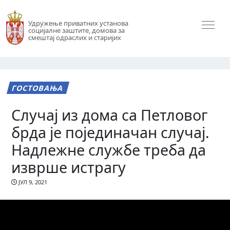
Удружење приватних установа
социјалне заштите, домова за
смештај одраслих и старијих
ГОСТОВАЊА
Случај из дома са Петловог
брда је појединачан случај.
Надлежне службе треба да
изврше истрагу
ЈУЛ 9, 2021