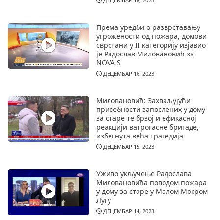
ДЕЦЕМБАР 18, 2023
Према уредби о разврставању
угрожености од пожара, домови
сврстани у II категорију изјавио
је Радослав Миловановић за
NOVA S
ДЕЦЕМБАР 16, 2023
Миловановић: Захваљујући
присебности запослених у дому
за старе те брзој и ефикасној
реакцији ватрогасне бригаде,
избегнута већа трагедија
ДЕЦЕМБАР 15, 2023
Уживо укључење Радослава
Миловановића поводом пожара
у дому за старе у Малом Мокром
Лугу
ДЕЦЕМБАР 14, 2023