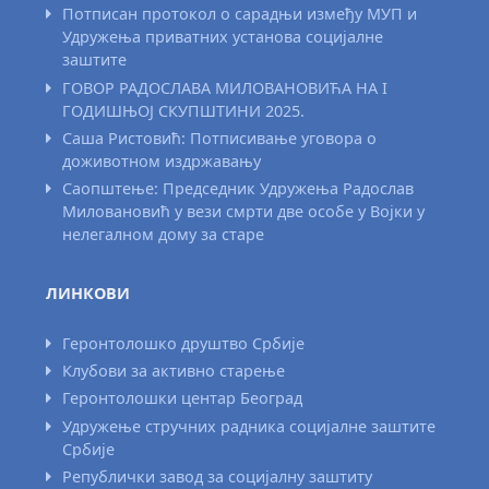
Потписан протокол о сарадњи између МУП и
Удружења приватних установа социјалне
заштите
ГОВОР РАДОСЛАВА МИЛОВАНОВИЋА НА I
ГОДИШЊОЈ СКУПШТИНИ 2025.
Саша Ристовић: Потписивање уговора о
доживотном издржавању
Саопштење: Председник Удружења Радослав
Миловановић у вези смрти две особе у Војки у
нелегалном дому за старе
ЛИНКОВИ
Геронтолошко друштво Србије
Клубови за активно старење
Геронтолошки центар Београд
Удружење стручних радника социјалне заштите
Србије
Републички завод за социјалну заштиту