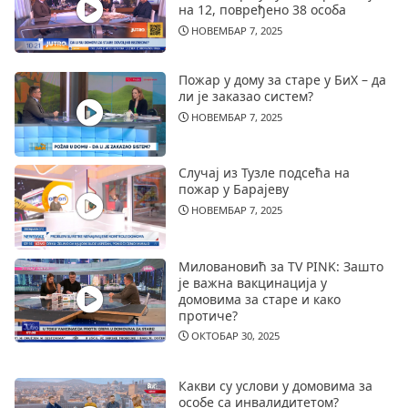
на 12, повређено 38 особа
НОВЕМБАР 7, 2025
Пожар у дому за старе у БиХ – да
ли је заказао систем?
НОВЕМБАР 7, 2025
Случај из Тузле подсећа на
пожар у Барајеву
НОВЕМБАР 7, 2025
Миловановић за TV PINK: Зашто
је важна вакцинација у
домовима за старе и како
протиче?
ОКТОБАР 30, 2025
Какви су услови у домовима за
особе са инвалидитетом?