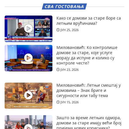
СВА ГОСТОВАЊА
Како се домови за старе боре са
летњим врућинама?
ЈУН 25, 2026
Миловановић: Ко контролише
домове за старе, које услуге
морају да испуне и колико су
контроле честе?
ЈУН 23, 2026
Миловановић: Летњи смештај у
домовима – Знак бриге и
сигурности или табу тема
ЈУН 15, 2026
Зашто за време летњих одмора,
домови за старе имају већи број
пријема нових корисника?