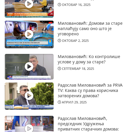
ОКТОБАР 16, 2025
Миловановић: Домови за старе
наплаћују само оно што је
уговорено
ОКТОБАР 2, 2025
Миловановић: Ко контролише
услове у дому за старе?
СЕПТЕМБАР 18, 2025
Радослав Миловановић за PRVA
TV: Каква су права корисника
затворених домова?
АПРИЛ 29, 2025
Радослав Миловановић,
председник Удружења
приватних старачких домова: