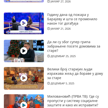
ЈАНУАР 27, 2026
Годину дана од пожара у
Барајеву и шта се променило
након тог догађаја
ЈАНУАР 21, 2026
Да ли су због супер грипа
забрањене посете домовима за
старе?
ДЕЦЕМБАР 25, 2025
Велики број старијих људи
изражава жељу да бораве у дому
за старе
ДЕЦЕМБАР 5, 2025
Миловановић (ПРВА ТВ): Где су
пропусти у систему социјалне
заштите и како их исправити?