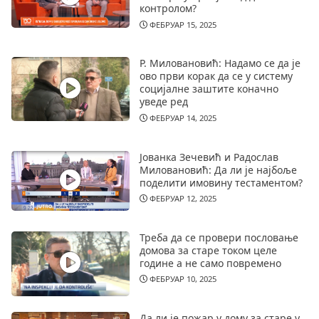
контролом?
ФЕБРУАР 15, 2025
Р. Миловановић: Надамо се да је
ово први корак да се у систему
социјалне заштите коначно
уведе ред
ФЕБРУАР 14, 2025
Јованка Зечевић и Радослав
Миловановић: Да ли је најбоље
поделити имовину тестаментом?
ФЕБРУАР 12, 2025
Треба да се провери пословање
домова за старе током целе
године а не само повремено
ФЕБРУАР 10, 2025
Да ли је пожар у дому за старе у