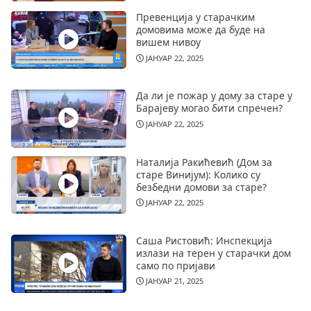
Превенција у старачким
домовима може да буде на
вишем нивоу
ЈАНУАР 22, 2025
Да ли је пожар у дому за старе у
Барајеву могао бити спречен?
ЈАНУАР 22, 2025
Наталија Ракићевић (Дом за
старе Винијум): Колико су
безбедни домови за старе?
ЈАНУАР 22, 2025
Саша Ристовић: Инспекција
излази на терен у старачки дом
само по пријави
ЈАНУАР 21, 2025