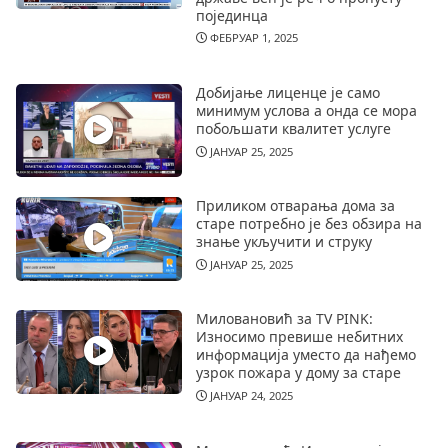
појединца
ФЕБРУАР 1, 2025
Добијање лиценце је само
минимум услова а онда се мора
побољшати квалитет услуге
ЈАНУАР 25, 2025
Приликом отварања дома за
старе потребно је без обзира на
знање укључити и струку
ЈАНУАР 25, 2025
Миловановић за TV PINK:
Износимо превише небитних
информација уместо да нађемо
узрок пожара у дому за старе
ЈАНУАР 24, 2025