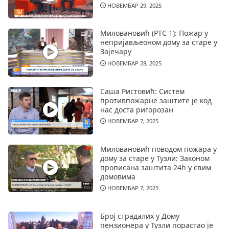
НОВЕМБАР 29, 2025
Миловановић (РТС 1): Пожар у
непријављеоном дому за старе у
Зајечару
НОВЕМБАР 28, 2025
Саша Ристовић: Систем
противпожарне заштите је код
нас доста ригорозан
НОВЕМБАР 7, 2025
Миловановић поводом пожара у
дому за старе у Тузли: Законом
прописана заштита 24h у свим
домовима
НОВЕМБАР 7, 2025
Број страдалих у Дому
пензионера у Тузли порастао је