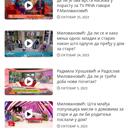
да ли је ова врста насиља у
порасту за TV PRVA говори
Р.Миловановић
ОКТОБАР 25, 2023
Миловановић: Да ли се и како
мења однос младих и старих
након што одлуче да пређу у дом
за старе?
ОКТОБАР 24, 2023
Радмила Урошевић и Радослав
Миловановић: Да ли је треће
доба нови почетак?
ОКТОБАР 5, 2023
Миловановић: Шта млађа
популација мисли о домовима за
старе и да ли би родитеље
послали у дом?
ОКТОБАР 4, 2023