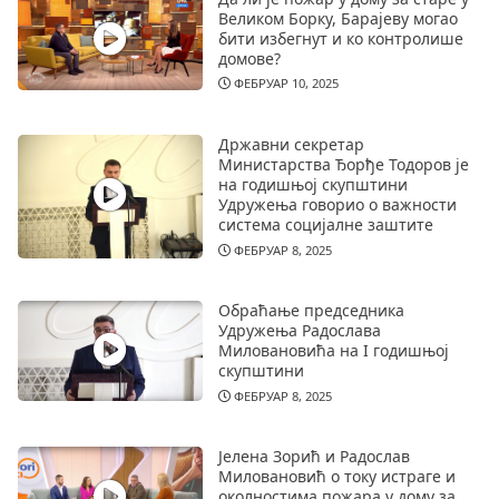
Великом Борку, Барајеву могао
бити избегнут и ко контролише
домове?
ФЕБРУАР 10, 2025
Државни секретар
Министарства Ђорђе Тодоров је
на годишњој скупштини
Удружења говорио о важности
система социјалне заштите
ФЕБРУАР 8, 2025
Обраћање председника
Удружења Радослава
Миловановића на I годишњој
скупштини
ФЕБРУАР 8, 2025
Јелена Зорић и Радослав
Миловановић о току истраге и
околностима пожара у дому за