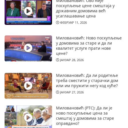
Миловановић: Ово није
поскупљење цене смештаја у
државним домовима већ
усаглашавање цена
ФЕБРУАР 11, 2026
Миловановић: Ново поскупљење
у домовима за старе и да ли
квалитет услуге прати нове
цене?
ЈАНУАР 28, 2026
Миловановић: Да ли родитеље
треба сместити у старачки дом
или им пружити негу код куће?
ЈАНУАР 27, 2026
Миловановић (РТС): Да ли је
ново поскупљење цена за
смештај у домовима за старе
оправдано?