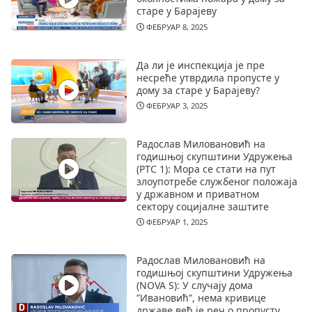
старе у Барајеву
ФЕБРУАР 8, 2025
Да ли је инспекција је пре
несреће утврдила пропусте у
дому за старе у Барајеву?
ФЕБРУАР 3, 2025
Радослав Миловановић на
годишњој скупштини Удружења
(РТС 1): Мора се стати на пут
злоупотребе службеног положаја
у државном и приватном
сектору социјалне заштите
ФЕБРУАР 1, 2025
Радослав Миловановић на
годишњој скупштини Удружења
(NOVA S): У случају дома
”Ивановић”, нема кривице
државе већ је реч о пропусту