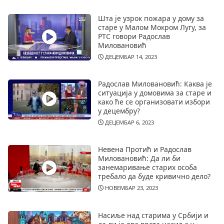
Шта је узрок пожара у дому за
старе у Малом Мокром Лугу, за
РТС говори Радослав
Миловановић
ДЕЦЕМБАР 14, 2023
Радослав Миловановић: Каква је
ситуација у домовима за старе и
како ће се организовати избори
у децембру?
ДЕЦЕМБАР 6, 2023
Невена Протић и Радослав
Миловановић: Да ли би
занемаривање старих особа
требало да буде кривично дело?
НОВЕМБАР 23, 2023
Насиље над старима у Србији и