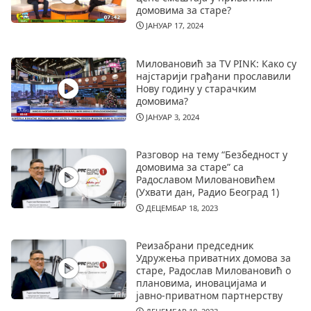
домовима за старе?
ЈАНУАР 17, 2024
Миловановић за TV PINK: Како су
најстарији грађани прославили
Нову годину у старачким
домовима?
ЈАНУАР 3, 2024
Разговор на тему “Безбедност у
домовима за старе” са
Радославом Миловановићем
(Ухвати дан, Радио Београд 1)
ДЕЦЕМБАР 18, 2023
Реизабрани председник
Удружења приватних домова за
старе, Радослав Миловановић о
плановима, иновацијама и
јавно-приватном партнерству