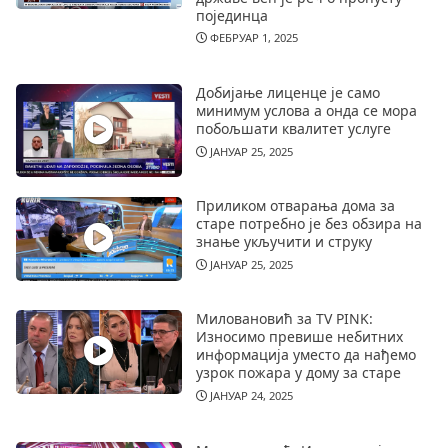
појединца
ФЕБРУАР 1, 2025
Добијање лиценце је само
минимум услова а онда се мора
побољшати квалитет услуге
ЈАНУАР 25, 2025
Приликом отварања дома за
старе потребно је без обзира на
знање укључити и струку
ЈАНУАР 25, 2025
Миловановић за TV PINK:
Износимо превише небитних
информација уместо да нађемо
узрок пожара у дому за старе
ЈАНУАР 24, 2025