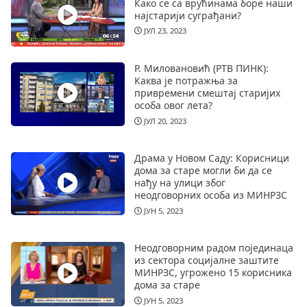
Како се са врућинама боре наши
најстарији суграђани?
ЈУЛ 23, 2023
Р. Миловановић (РТВ ПИНК):
Каква је потражња за
привремени смештај старијих
особа овог лета?
ЈУЛ 20, 2023
Драма у Новом Саду: Корисници
дома за старе могли би да се
нађу на улици због
неодговорних особа из МИНРЗС
ЈУН 5, 2023
Неодговорним радом појединаца
из сектора социјалне заштите
МИНРЗС, угрожено 15 корисника
дома за старе
ЈУН 5, 2023