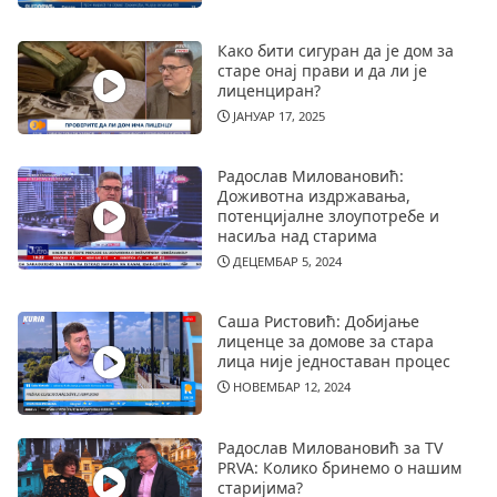
Како бити сигуран да је дом за
старе онај прави и да ли је
лиценциран?
ЈАНУАР 17, 2025
Радослав Миловановић:
Доживотна издржавања,
потенцијалне злоупотребе и
насиља над старима
ДЕЦЕМБАР 5, 2024
Саша Ристовић: Добијање
лиценце за домове за стара
лица није једноставан процес
НОВЕМБАР 12, 2024
Радослав Миловановић за TV
PRVA: Колико бринемо о нашим
старијима?