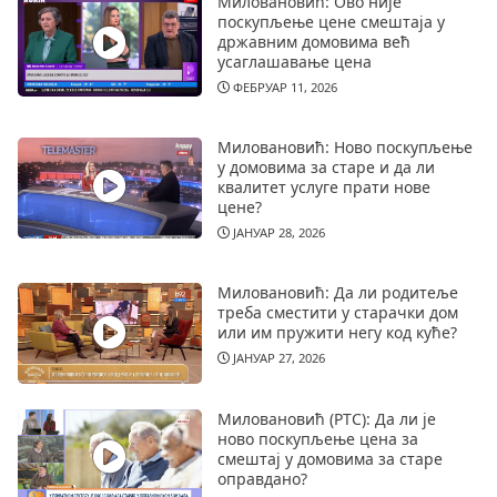
Миловановић: Ово није
поскупљење цене смештаја у
државним домовима већ
усаглашавање цена
ФЕБРУАР 11, 2026
Миловановић: Ново поскупљење
у домовима за старе и да ли
квалитет услуге прати нове
цене?
ЈАНУАР 28, 2026
Миловановић: Да ли родитеље
треба сместити у старачки дом
или им пружити негу код куће?
ЈАНУАР 27, 2026
Миловановић (РТС): Да ли је
ново поскупљење цена за
смештај у домовима за старе
оправдано?