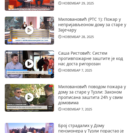
НОВЕМБАР 29, 2025
Миловановић (РТС 1): Пожар у
непријављеоном дому за старе у
Зајечару
НОВЕМБАР 28, 2025
Саша Ристовић: Систем
противпожарне заштите је код
нас доста ригорозан
НОВЕМБАР 7, 2025
Миловановић поводом пожара у
дому за старе у Тузли: Законом
прописана заштита 24h у свим
домовима
НОВЕМБАР 7, 2025
Број страдалих у Дому
пензионера у Тузли порастао је