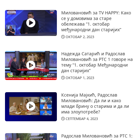
Миловановић за TV HAPPY: Како
се у домовима за старе
обележава “1. октобар
међународни дан старијих”
ОКТОБАР 2, 2023
Надежда Сатарић и Радослав
Миловановић за РТС 1 говоре на
тему “1. октобар Међународни
дан старијих”
ОКТОБАР 1, 2023
Ксенија Мајкић, Радослав
Миловановић: Да ли и како
млади брину о старима и да ли
има злоупотребе?
СЕПТЕМБАР 4, 2023
Радослав Миловановић за РТС 1: