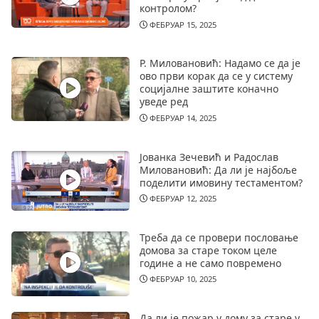
контролом?
ФЕБРУАР 15, 2025
Р. Миловановић: Надамо се да је
ово први корак да се у систему
социјалне заштите коначно
уведе ред
ФЕБРУАР 14, 2025
Јованка Зечевић и Радослав
Миловановић: Да ли је најбоље
поделити имовину тестаментом?
ФЕБРУАР 12, 2025
Треба да се провери пословање
домова за старе током целе
године а не само повремено
ФЕБРУАР 10, 2025
Да ли је пожар у дому за старе у