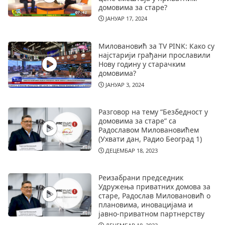
домовима за старе?
ЈАНУАР 17, 2024
Миловановић за TV PINK: Како су
најстарији грађани прославили
Нову годину у старачким
домовима?
ЈАНУАР 3, 2024
Разговор на тему “Безбедност у
домовима за старе” са
Радославом Миловановићем
(Ухвати дан, Радио Београд 1)
ДЕЦЕМБАР 18, 2023
Реизабрани председник
Удружења приватних домова за
старе, Радослав Миловановић о
плановима, иновацијама и
јавно-приватном партнерству