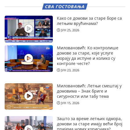
СВА ГОСТОВАЊА
Како се домови за старе боре са
летњим врућинама?
ЈУН 25, 2026
Миловановић: Ко контролише
домове за старе, које услуге
морају да испуне и колико су
контроле честе?
ЈУН 23, 2026
Миловановић: Летњи смештај у
домовима – Знак бриге и
сигурности или табу тема
ЈУН 15, 2026
Зашто за време летњих одмора,
домови за старе имају већи број
пријема нових корисника?