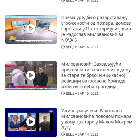
ДЕЦЕМБАР 18, 2023
Према уредби о разврставању
угрожености од пожара, домови
сврстани у II категорију изјавио
је Радослав Миловановић за
NOVA S
ДЕЦЕМБАР 16, 2023
Миловановић: Захваљујући
присебности запослених у дому
за старе те брзој и ефикасној
реакцији ватрогасне бригаде,
избегнута већа трагедија
ДЕЦЕМБАР 15, 2023
Уживо укључење Радослава
Миловановића поводом пожара
у дому за старе у Малом Мокром
Лугу
ДЕЦЕМБАР 14, 2023