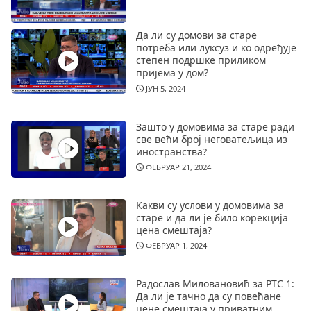
Да ли су домови за старе
потреба или луксуз и ко одређује
степен подршке приликом
пријема у дом?
ЈУН 5, 2024
Зашто у домовима за старе ради
све већи број неговатељица из
иностранства?
ФЕБРУАР 21, 2024
Какви су услови у домовима за
старе и да ли је било корекција
цена смештаја?
ФЕБРУАР 1, 2024
Радослав Миловановић за РТС 1:
Да ли је тачно да су повећане
цене смештаја у приватним