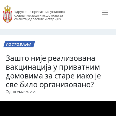
Удружење приватних установа
социјалне заштите, домова за
смештај одраслих и старијих
ГОСТОВАЊА
Зашто није реализована
вакцинација у приватним
домовима за старе иако је
све било организовано?
ДЕЦЕМБАР 24, 2020