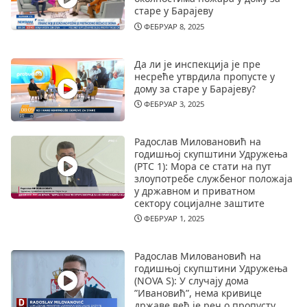
старе у Барајеву
ФЕБРУАР 8, 2025
Да ли је инспекција је пре
несреће утврдила пропусте у
дому за старе у Барајеву?
ФЕБРУАР 3, 2025
Радослав Миловановић на
годишњој скупштини Удружења
(РТС 1): Мора се стати на пут
злоупотребе службеног положаја
у државном и приватном
сектору социјалне заштите
ФЕБРУАР 1, 2025
Радослав Миловановић на
годишњој скупштини Удружења
(NOVA S): У случају дома
”Ивановић”, нема кривице
државе већ је реч о пропусту