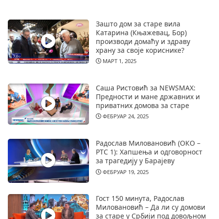
Зашто дом за старе вила
Катарина (Књажевац, Бор)
производи домаћу и здраву
храну за своје кориснике?
МАРТ 1, 2025
Саша Ристовић за NEWSMAX:
Предности и мане државних и
приватних домова за старе
ФЕБРУАР 24, 2025
Радослав Миловановић (ОКО –
РТС 1): Хапшења и одговорност
за трагедију у Барајеву
ФЕБРУАР 19, 2025
Гост 150 минута, Радослав
Миловановић – Да ли су домови
за старе у Србији под довољном