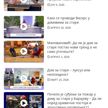
ЈУН 9, 2026
Како се проводи Васкрс у
домовима за старе
АПРИЛ 20, 2026
Миловановић: Да ли је дом за
старе постао нови тренд а не
само уточиште?
АПРИЛ 2, 2026
Дом за старе – луксуз или
неопходност
МАРТ 23, 2026
Почело је суђење за пожар у
дому за старе у Барајеву – Да ли
поред кривичне постоји и
друштвена одговорност?