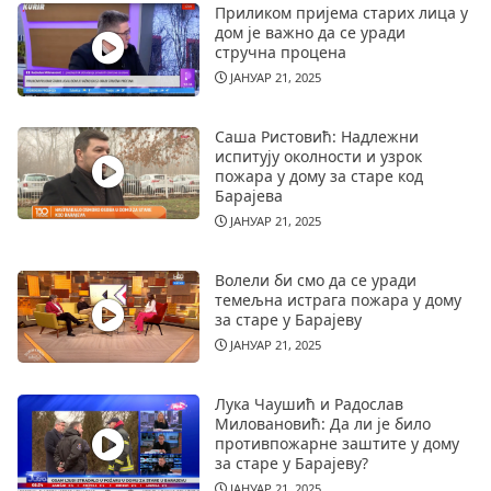
Приликом пријема старих лица у
дом је важно да се уради
стручна процена
ЈАНУАР 21, 2025
Саша Ристовић: Надлежни
испитују околности и узрок
пожара у дому за старе код
Барајева
ЈАНУАР 21, 2025
Волели би смо да се уради
темељна истрага пожара у дому
за старе у Барајеву
ЈАНУАР 21, 2025
Лука Чаушић и Радослав
Миловановић: Да ли је било
противпожарне заштите у дому
за старе у Барајеву?
ЈАНУАР 21, 2025