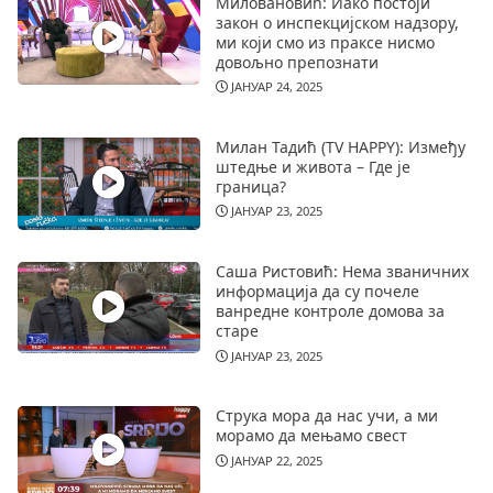
Миловановић: Иако постоји
закон о инспекцијском надзору,
ми који смо из праксе нисмо
довољно препознати
ЈАНУАР 24, 2025
Милан Тадић (TV HAPPY): Између
штедње и живота – Где је
граница?
ЈАНУАР 23, 2025
Саша Ристовић: Нема званичних
информација да су почеле
ванредне контроле домова за
старе
ЈАНУАР 23, 2025
Струка мора да нас учи, а ми
морамо да мењамо свест
ЈАНУАР 22, 2025