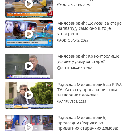
ОКТОБАР 16, 2025
Миловановић: Домови за старе
наплаћују само оно што је
уговорено
ОКТОБАР 2, 2025
Миловановић: Ко контролише
услове у дому за старе?
СЕПТЕМБАР 18, 2025
Радослав Миловановић за PRVA
TV: Каква су права корисника
затворених домова?
АПРИЛ 29, 2025
Радослав Миловановић,
председник Удружења
приватних старачких домова: