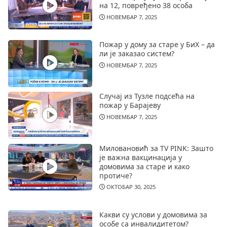
на 12, повређено 38 особа
НОВЕМБАР 7, 2025
Пожар у дому за старе у БиХ – да
ли је заказао систем?
НОВЕМБАР 7, 2025
Случај из Тузле подсећа на
пожар у Барајеву
НОВЕМБАР 7, 2025
Миловановић за TV PINK: Зашто
је важна вакцинација у
домовима за старе и како
протиче?
ОКТОБАР 30, 2025
Какви су услови у домовима за
особе са инвалидитетом?