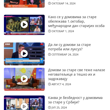
ОКТОБАР 14, 2024
Како се у домовима за старе
обележава 1.октобар,
међународни дан старијих особа
ОКТОБАР 1, 2024
Да ли су домови за старе
потреба или луксуз?
СЕПТЕМБАР 24, 2024
Домови за старе све теже налазе
неговатељице а тешко их и
задржавају
АВГУСТ 4, 2024
Каква је безбедност у домовима
за старе у Србији?
ЈУЛ 25, 2024