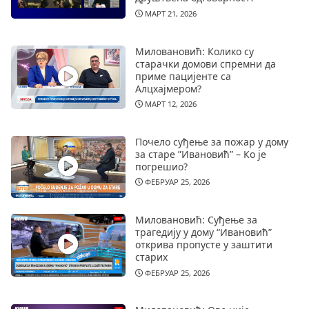
МАРТ 21, 2026
Миловановић: Колико су
старачки домови спремни да
приме пацијенте са
Алцхајмером?
МАРТ 12, 2026
Почело суђење за пожар у дому
за старе ”Ивановић” – Ко је
погрешио?
ФЕБРУАР 25, 2026
Миловановић: Суђење за
трагедију у дому “Ивановић”
открива пропусте у заштити
старих
ФЕБРУАР 25, 2026