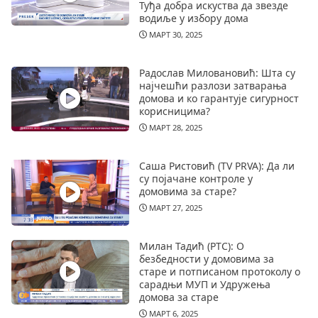
Туђа добра искуства да звезде
водиље у избору дома
МАРТ 30, 2025
Радослав Миловановић: Шта су
најчешћи разлози затварања
домова и ко гарантује сигурност
корисницима?
МАРТ 28, 2025
Саша Ристовић (TV PRVA): Да ли
су појачане контроле у
домовима за старе?
МАРТ 27, 2025
Милан Тадић (РТС): О
безбедности у домовима за
старе и потписаном протоколу о
сарадњи МУП и Удружења
домова за старе
МАРТ 6, 2025