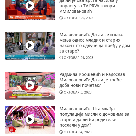
да ли је ова врста насиља у
порасту за TV PRVA говори
Р.Миловановић
ОКТОБАР 25, 2023
Миловановић: Да ли се и како
мења однос младих и старих
након што одлуче да пређу у дом
за старе?
ОКТОБАР 24, 2023
Радмила Урошевић и Радослав
Миловановић: Да ли је треће
доба нови почетак?
ОКТОБАР 5, 2023
Миловановић: Шта млађа
популација мисли о домовима за
старе и да ли би родитеље
послали у дом?
ОКТОБАР 4, 2023