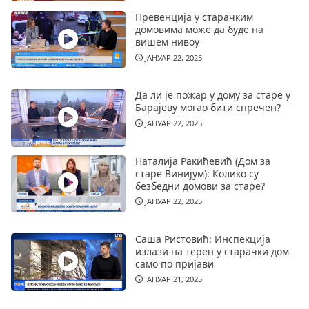
Превенција у старачким
домовима може да буде на
вишем нивоу
ЈАНУАР 22, 2025
Да ли је пожар у дому за старе у
Барајеву могао бити спречен?
ЈАНУАР 22, 2025
Наталија Ракићевић (Дом за
старе Винијум): Колико су
безбедни домови за старе?
ЈАНУАР 22, 2025
Саша Ристовић: Инспекција
излази на терен у старачки дом
само по пријави
ЈАНУАР 21, 2025