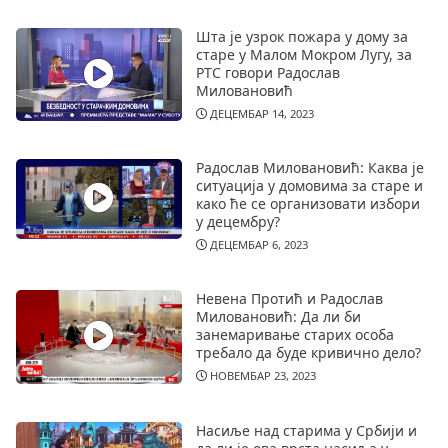
Шта је узрок пожара у дому за
старе у Малом Мокром Лугу, за
РТС говори Радослав
Миловановић
ДЕЦЕМБАР 14, 2023
Радослав Миловановић: Каква је
ситуација у домовима за старе и
како ће се организовати избори
у децембру?
ДЕЦЕМБАР 6, 2023
Невена Протић и Радослав
Миловановић: Да ли би
занемаривање старих особа
требало да буде кривично дело?
НОВЕМБАР 23, 2023
Насиље над старима у Србији и