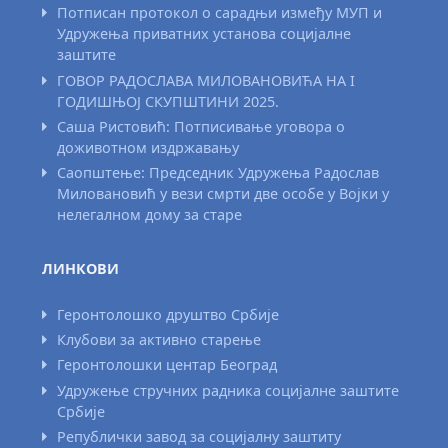
Потписан протокол о сарадњи између МУП и
Удружења приватних установа социјалне
заштите
ГОВОР РАДОСЛАВА МИЛОВАНОВИЋА НА I
ГОДИШЊОЈ СКУПШТИНИ 2025.
Саша Ристовић: Потписивање уговора о
доживотном издржавању
Саопштење: Председник Удружења Радослав
Миловановић у вези смрти две особе у Војки у
нелегалном дому за старе
ЛИНКОВИ
Геронтолошко друштво Србије
Клубови за активно старење
Геронтолошки центар Београд
Удружење стручних радника социјалне заштите
Србије
Републички завод за социјалну заштиту