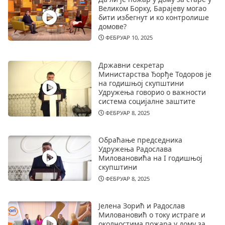
Великом Борку, Барајеву могао
бити избегнут и ко контролише
домове?
ФЕБРУАР 10, 2025
Државни секретар
Министарства Ђорђе Тодоров је
на годишњој скупштини
Удружења говорио о важности
система социјалне заштите
ФЕБРУАР 8, 2025
Обраћање председника
Удружења Радослава
Миловановића на I годишњој
скупштини
ФЕБРУАР 8, 2025
Јелена Зорић и Радослав
Миловановић о току истраге и
околностима пожара у дому за