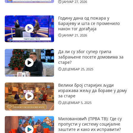
ЈАНУАР 27, 2026
Годину дана од пожара у
Барајеву и шта се променило
након тог догађаја
ЈАНУАР 21, 2026
Да ли су због супер грипа
забрањене посете домовима за
старе?
ДЕЦЕМБАР 25, 2025
Велики број старијих људи
изражава жељу да бораве у дому
за старе
ДЕЦЕМБАР 5, 2025
Миловановић (ПРВА ТВ): Где су
пропусти у систему социјалне
заштите и како их исправити?