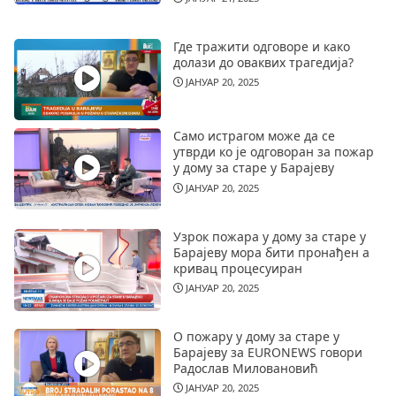
Где тражити одговоре и како
долази до оваквих трагедија?
ЈАНУАР 20, 2025
Само истрагом може да се
утврди ко је одговоран за пожар
у дому за старе у Барајеву
ЈАНУАР 20, 2025
Узрок пожара у дому за старе у
Барајеву мора бити пронађен а
кривац процесуиран
ЈАНУАР 20, 2025
О пожару у дому за старе у
Барајеву за EURONEWS говори
Радослав Миловановић
ЈАНУАР 20, 2025