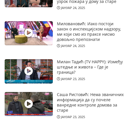
узрок пожара у дому за старе
ЈАНУАР 24, 2025
Миловановић: Иако постоји
закон о инспекцијском надзору,
ми који смо из праксе нисмо
довољно препознати
ЈАНУАР 24, 2025
Милан Тадић (TV HAPPY): Између
штедње и живота – Где је
граница?
ЈАНУАР 23, 2025
Саша Ристовић: Нема званичних
информација да су почеле
ванредне контроле домова за
старе
ЈАНУАР 23, 2025