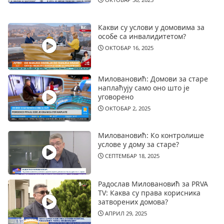
Какви су услови у домовима за
особе са инвалидитетом?
ОКТОБАР 16, 2025
Миловановић: Домови за старе
наплаћују само оно што је
уговорено
ОКТОБАР 2, 2025
Миловановић: Ко контролише
услове у дому за старе?
СЕПТЕМБАР 18, 2025
Радослав Миловановић за PRVA
TV: Каква су права корисника
затворених домова?
АПРИЛ 29, 2025