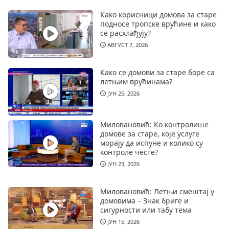
Како корисници домова за старе
подносе тропске врућине и како
се расхлађују?
АВГУСТ 7, 2026
Како се домови за старе боре са
летњим врућинама?
ЈУН 25, 2026
Миловановић: Ко контролише
домове за старе, које услуге
морају да испуне и колико су
контроле честе?
ЈУН 23, 2026
Миловановић: Летњи смештај у
домовима – Знак бриге и
сигурности или табу тема
ЈУН 15, 2026