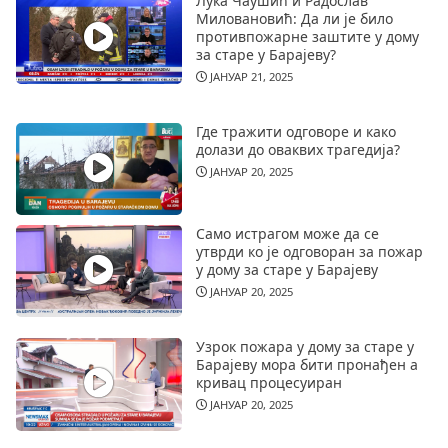
Лука Чаушић и Радослав
Миловановић: Да ли је било
противпожарне заштите у дому
за старе у Барајеву?
ЈАНУАР 21, 2025
Где тражити одговоре и како
долази до оваквих трагедија?
ЈАНУАР 20, 2025
Само истрагом може да се
утврди ко је одговоран за пожар
у дому за старе у Барајеву
ЈАНУАР 20, 2025
Узрок пожара у дому за старе у
Барајеву мора бити пронађен а
кривац процесуиран
ЈАНУАР 20, 2025