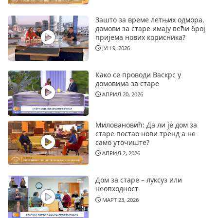
Зашто за време летњих одмора,
домови за старе имају већи број
пријема нових корисника?
ЈУН 9, 2026
Како се проводи Васкрс у
домовима за старе
АПРИЛ 20, 2026
Миловановић: Да ли је дом за
старе постао нови тренд а не
само уточиште?
АПРИЛ 2, 2026
Дом за старе – луксуз или
неопходност
МАРТ 23, 2026