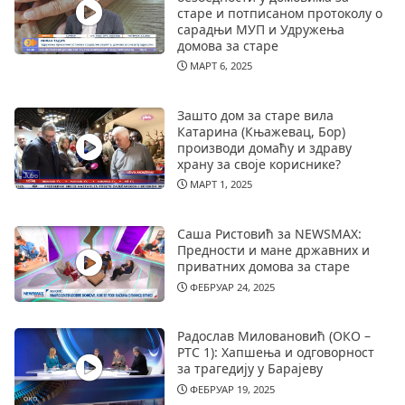
старе и потписаном протоколу о
сарадњи МУП и Удружења
домова за старе
МАРТ 6, 2025
Зашто дом за старе вила
Катарина (Књажевац, Бор)
производи домаћу и здраву
храну за своје кориснике?
МАРТ 1, 2025
Саша Ристовић за NEWSMAX:
Предности и мане државних и
приватних домова за старе
ФЕБРУАР 24, 2025
Радослав Миловановић (ОКО –
РТС 1): Хапшења и одговорност
за трагедију у Барајеву
ФЕБРУАР 19, 2025