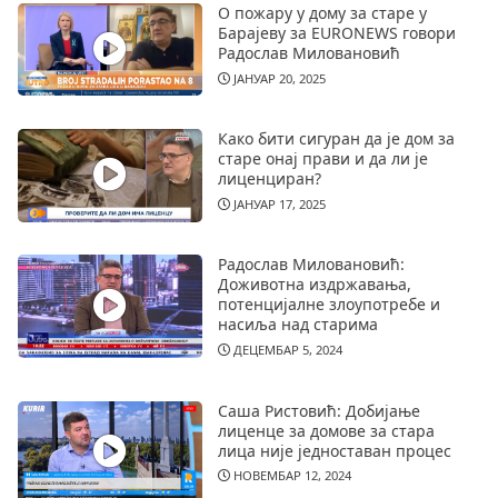
О пожару у дому за старе у
Барајеву за EURONEWS говори
Радослав Миловановић
ЈАНУАР 20, 2025
Како бити сигуран да је дом за
старе онај прави и да ли је
лиценциран?
ЈАНУАР 17, 2025
Радослав Миловановић:
Доживотна издржавања,
потенцијалне злоупотребе и
насиља над старима
ДЕЦЕМБАР 5, 2024
Саша Ристовић: Добијање
лиценце за домове за стара
лица није једноставан процес
НОВЕМБАР 12, 2024