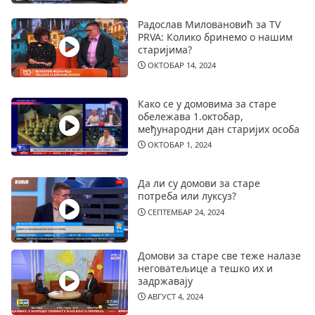
Радослав Миловановић за TV
PRVA: Колико бринемо о нашим
старијима?
ОКТОБАР 14, 2024
Како се у домовима за старе
обележава 1.октобар,
међународни дан старијих особа
ОКТОБАР 1, 2024
Да ли су домови за старе
потреба или луксуз?
СЕПТЕМБАР 24, 2024
Домови за старе све теже налазе
неговатељице а тешко их и
задржавају
АВГУСТ 4, 2024