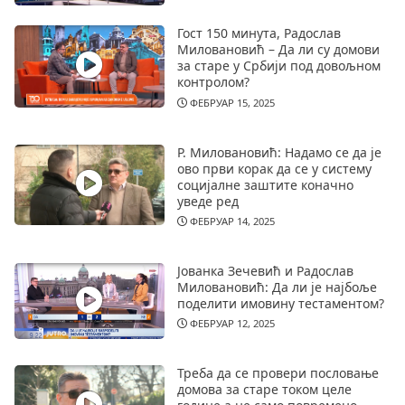
Гост 150 минута, Радослав
Миловановић – Да ли су домови
за старе у Србији под довољном
контролом?
ФЕБРУАР 15, 2025
Р. Миловановић: Надамо се да је
ово први корак да се у систему
социјалне заштите коначно
уведе ред
ФЕБРУАР 14, 2025
Јованка Зечевић и Радослав
Миловановић: Да ли је најбоље
поделити имовину тестаментом?
ФЕБРУАР 12, 2025
Треба да се провери пословање
домова за старе током целе