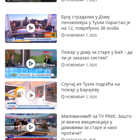
Број страдалих у Дому
пензионера у Тузли порастао је
на 12, повређено 38 особа
НОВЕМБАР 7, 2025
Пожар у дому за старе у БиХ – да
ли је заказао систем?
НОВЕМБАР 7, 2025
Случај из Тузле подсећа на
пожар у Барајеву
НОВЕМБАР 7, 2025
Миловановић за TV PINK: Зашто
је важна вакцинација у
домовима за старе и како
протиче?
ОКТОБАР 30, 2025