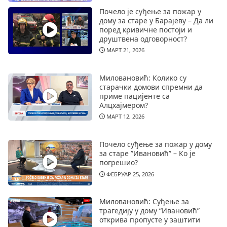
Почело је суђење за пожар у
дому за старе у Барајеву – Да ли
поред кривичне постоји и
друштвена одговорност?
МАРТ 21, 2026
Миловановић: Колико су
старачки домови спремни да
приме пацијенте са
Алцхајмером?
МАРТ 12, 2026
Почело суђење за пожар у дому
за старе ”Ивановић” – Ко је
погрешио?
ФЕБРУАР 25, 2026
Миловановић: Суђење за
трагедију у дому “Ивановић”
открива пропусте у заштити