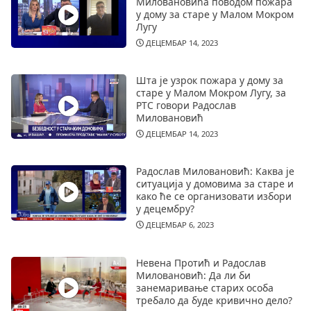
Миловановића поводом пожара
у дому за старе у Малом Мокром
Лугу
ДЕЦЕМБАР 14, 2023
Шта је узрок пожара у дому за
старе у Малом Мокром Лугу, за
РТС говори Радослав
Миловановић
ДЕЦЕМБАР 14, 2023
Радослав Миловановић: Каква је
ситуација у домовима за старе и
како ће се организовати избори
у децембру?
ДЕЦЕМБАР 6, 2023
Невена Протић и Радослав
Миловановић: Да ли би
занемаривање старих особа
требало да буде кривично дело?