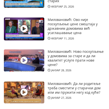
старих
ФЕБРУАР 25, 2026
Миловановић: Ово није
поскупљење цене смештаја у
државним домовима већ
усаглашавање цена
ФЕБРУАР 11, 2026
Миловановић: Ново поскупљење
у домовима за старе и да ли
квалитет услуге прати нове
цене?
ЈАНУАР 28, 2026
Миловановић: Да ли родитеље
треба сместити у старачки дом
или им пружити негу код куће?
ЈАНУАР 27, 2026