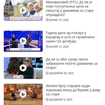
Миловановић (РТС): Да ли је
ново поскупљење цена за
смештај у домовима за старе
оправдано?
ЈАНУАР 27, 2026
Годину дана од пожара у
Барајеву и шта се променило
након тог догађаја
ЈАНУАР 21, 2026
Да ли су због супер грипа
забрањене посете домовима за
старе?
ДЕЦЕМБАР 25, 2025
Велики број старијих људи
изражава жељу да бораве у дому
за старе
ДЕЦЕМБАР 5, 2025