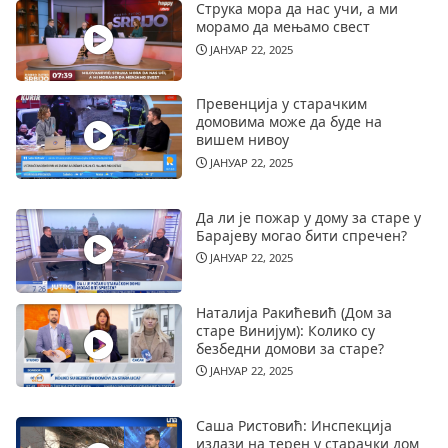
Струка мора да нас учи, а ми
морамо да мењамо свест
ЈАНУАР 22, 2025
Превенција у старачким
домовима може да буде на
вишем нивоу
ЈАНУАР 22, 2025
Да ли је пожар у дому за старе у
Барајеву могао бити спречен?
ЈАНУАР 22, 2025
Наталија Ракићевић (Дом за
старе Винијум): Колико су
безбедни домови за старе?
ЈАНУАР 22, 2025
Саша Ристовић: Инспекција
излази на терен у старачки дом