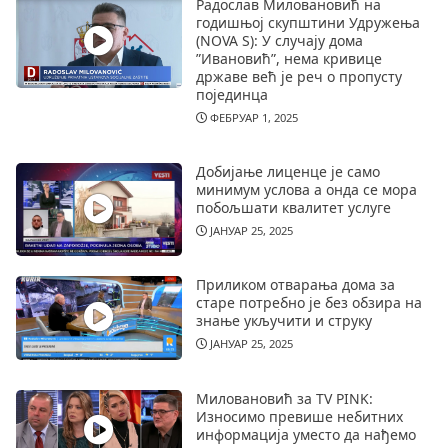
Радослав Миловановић на
годишњој скупштини Удружења
(NOVA S): У случају дома
”Ивановић”, нема кривице
државе већ је реч о пропусту
појединца
ФЕБРУАР 1, 2025
Добијање лиценце је само
минимум услова а онда се мора
побољшати квалитет услуге
ЈАНУАР 25, 2025
Приликом отварања дома за
старе потребно је без обзира на
знање укључити и струку
ЈАНУАР 25, 2025
Миловановић за TV PINK:
Износимо превише небитних
информација уместо да нађемо