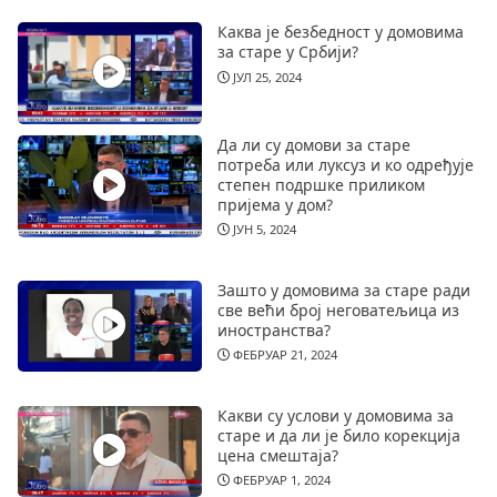
Каква је безбедност у домовима
за старе у Србији?
ЈУЛ 25, 2024
Да ли су домови за старе
потреба или луксуз и ко одређује
степен подршке приликом
пријема у дом?
ЈУН 5, 2024
Зашто у домовима за старе ради
све већи број неговатељица из
иностранства?
ФЕБРУАР 21, 2024
Какви су услови у домовима за
старе и да ли је било корекција
цена смештаја?
ФЕБРУАР 1, 2024