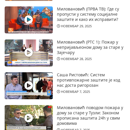
Миловановић (ПРВА ТВ): Где су
пропусти у систему социјалне
заштите и како их исправити?
НОВЕМБАР 29, 2025
Миловановић (РТС 1): Пожар у
непријављеоном дому за старе у
Зајечару
НОВЕМБАР 28, 2025
Саша Ристовић: Систем
противпожарне заштите је код
нас доста ригорозан
НОВЕМБАР 7, 2025
Миловановић поводом пожара у
дому за старе у Тузли: Законом
прописана заштита 24h у свим
домовима
НОВЕМБАР 7, 2025