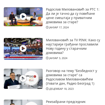
Радослав Миловановић за РТС 1:
Да ли је тачно да су повећане
цене смештаја у приватним
домовима за старе?
ЈАНУАР 17, 2024
Миловановић за TV PINK: Како су
најстарији грађани прославили
Нову годину у старачким
домовима?
ЈАНУАР 3, 2024
Разговор на тему “Безбедност у
домовима за старе” са
Радославом Миловановићем
(Ухвати дан, Радио Београд 1)
ДЕЦЕМБАР 18, 2023
Реизабрани председник