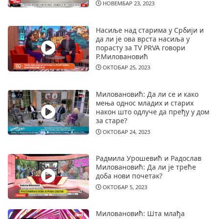
НОВЕМБАР 23, 2023
Насиље над старима у Србији и
да ли је ова врста насиља у
порасту за TV PRVA говори
Р.Миловановић
ОКТОБАР 25, 2023
Миловановић: Да ли се и како
мења однос младих и старих
након што одлуче да пређу у дом
за старе?
ОКТОБАР 24, 2023
Радмила Урошевић и Радослав
Миловановић: Да ли је треће
доба нови почетак?
ОКТОБАР 5, 2023
Миловановић: Шта млађа