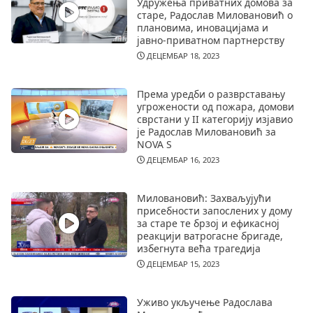
Удружења приватних домова за
старе, Радослав Миловановић о
плановима, иновацијама и
јавно-приватном партнерству
ДЕЦЕМБАР 18, 2023
Према уредби о разврставању
угрожености од пожара, домови
сврстани у II категорију изјавио
је Радослав Миловановић за
NOVA S
ДЕЦЕМБАР 16, 2023
Миловановић: Захваљујући
присебности запослених у дому
за старе те брзој и ефикасној
реакцији ватрогасне бригаде,
избегнута већа трагедија
ДЕЦЕМБАР 15, 2023
Уживо укључење Радослава