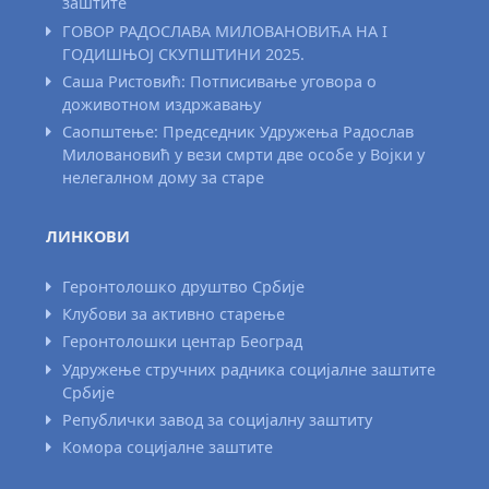
заштите
ГОВОР РАДОСЛАВА МИЛОВАНОВИЋА НА I
ГОДИШЊОЈ СКУПШТИНИ 2025.
Саша Ристовић: Потписивање уговора о
доживотном издржавању
Саопштење: Председник Удружења Радослав
Миловановић у вези смрти две особе у Војки у
нелегалном дому за старе
ЛИНКОВИ
Геронтолошко друштво Србије
Клубови за активно старење
Геронтолошки центар Београд
Удружење стручних радника социјалне заштите
Србије
Републички завод за социјалну заштиту
Комора социјалне заштите