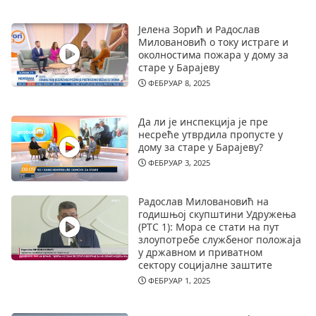
Јелена Зорић и Радослав
Миловановић о току истраге и
околностима пожара у дому за
старе у Барајеву
ФЕБРУАР 8, 2025
Да ли је инспекција је пре
несреће утврдила пропусте у
дому за старе у Барајеву?
ФЕБРУАР 3, 2025
Радослав Миловановић на
годишњој скупштини Удружења
(РТС 1): Мора се стати на пут
злоупотребе службеног положаја
у државном и приватном
сектору социјалне заштите
ФЕБРУАР 1, 2025