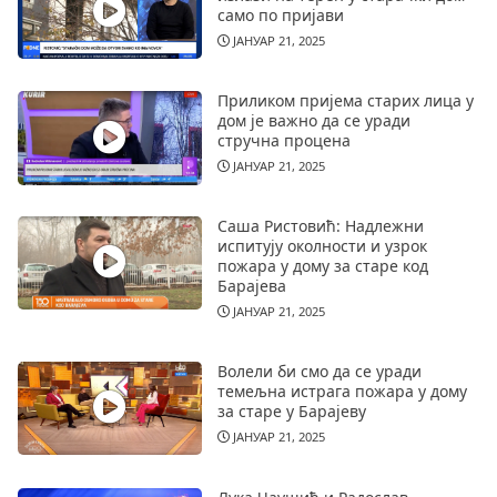
само по пријави
ЈАНУАР 21, 2025
Приликом пријема старих лица у
дом је важно да се уради
стручна процена
ЈАНУАР 21, 2025
Саша Ристовић: Надлежни
испитују околности и узрок
пожара у дому за старе код
Барајева
ЈАНУАР 21, 2025
Волели би смо да се уради
темељна истрага пожара у дому
за старе у Барајеву
ЈАНУАР 21, 2025