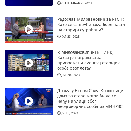
СЕПТЕМБАР 4, 2023
Радослав Миловановић за РТС 1:
Како се са врућинама боре наши
најстарији суграђани?
ЈУЛ 23, 2023
Р. Миловановић (РТВ ПИНК):
Каква је потражња за
привремени смештај старијих
особа овог лета?
ЈУЛ 20, 2023
Драма у Новом Саду: Корисници
дома за старе могли би да се
нађу на улици због
неодговорних особа из МИНРЗС
ЈУН 5, 2023