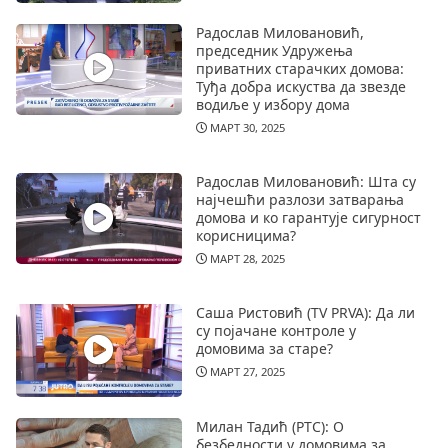
Радослав Миловановић,
председник Удружења
приватних старачких домова:
Туђа добра искуства да звезде
водиље у избору дома
МАРТ 30, 2025
Радослав Миловановић: Шта су
најчешћи разлози затварања
домова и ко гарантује сигурност
корисницима?
МАРТ 28, 2025
Саша Ристовић (TV PRVA): Да ли
су појачане контроле у
домовима за старе?
МАРТ 27, 2025
Милан Тадић (РТС): О
безбедности у домовима за