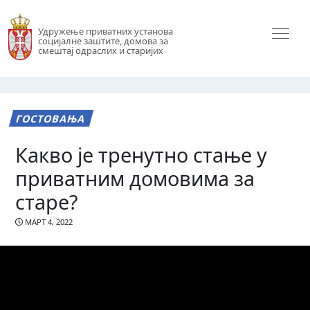
Удружење приватних установа
социјалне заштите, домова за
смештај одраслих и старијих
ГОСТОВАЊА
Какво је тренутно стање у
приватним домовима за
старе?
МАРТ 4, 2022