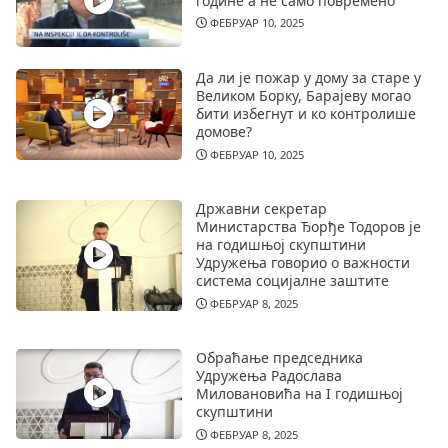
године а не само повремено
ФЕБРУАР 10, 2025
Да ли је пожар у дому за старе у
Великом Борку, Барајеву могао
бити избегнут и ко контролише
домове?
ФЕБРУАР 10, 2025
Државни секретар
Министарства Ђорђе Тодоров је
на годишњој скупштини
Удружења говорио о важности
система социјалне заштите
ФЕБРУАР 8, 2025
Обраћање председника
Удружења Радослава
Миловановића на I годишњој
скупштини
ФЕБРУАР 8, 2025