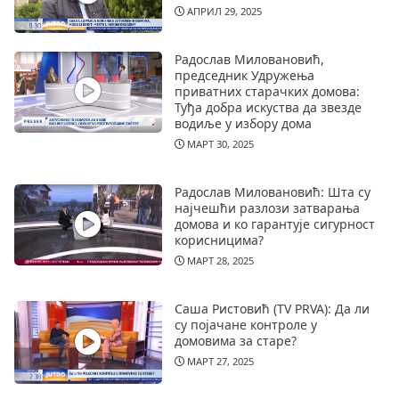
АПРИЛ 29, 2025
Радослав Миловановић,
председник Удружења
приватних старачких домова:
Туђа добра искуства да звезде
водиље у избору дома
МАРТ 30, 2025
Радослав Миловановић: Шта су
најчешћи разлози затварања
домова и ко гарантује сигурност
корисницима?
МАРТ 28, 2025
Саша Ристовић (TV PRVA): Да ли
су појачане контроле у
домовима за старе?
МАРТ 27, 2025