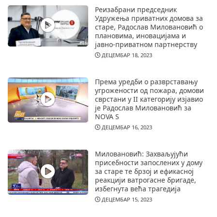
Реизабрани председник
Удружења приватних домова за
старе, Радослав Миловановић о
плановима, иновацијама и
јавно-приватном партнерству
ДЕЦЕМБАР 18, 2023
Према уредби о разврставању
угрожености од пожара, домови
сврстани у II категорију изјавио
је Радослав Миловановић за
NOVA S
ДЕЦЕМБАР 16, 2023
Миловановић: Захваљујући
присебности запослених у дому
за старе те брзој и ефикасној
реакцији ватрогасне бригаде,
избегнута већа трагедија
ДЕЦЕМБАР 15, 2023