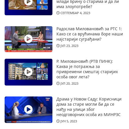
млади брину о старима и да ли
има злоупотребе?
СЕПТЕМБАР 4, 2023
Радослав Миловановић за РТС 1:
Како се са врућинама боре наши
најстарији суграђани?
ЈУЛ 23, 2023
Р. Миловановић (РТВ ПИНК):
Каква је потражња за
привремени смештај старијих
особа овог лета?
ЈУЛ 20, 2023
Драма у Новом Саду: Корисници
дома за старе могли би да се
нађу на улици због
неодговорних особа из МИНРЗС
ЈУН 5, 2023