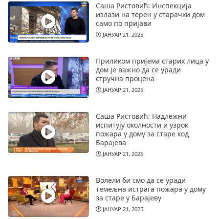
Саша Ристовић: Инспекција
излази на терен у старачки дом
само по пријави
ЈАНУАР 21, 2025
Приликом пријема старих лица у
дом је важно да се уради
стручна процена
ЈАНУАР 21, 2025
Саша Ристовић: Надлежни
испитују околности и узрок
пожара у дому за старе код
Барајева
ЈАНУАР 21, 2025
Волели би смо да се уради
темељна истрага пожара у дому
за старе у Барајеву
ЈАНУАР 21, 2025