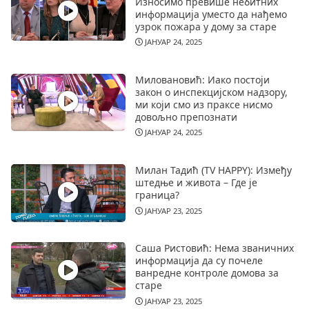
Износимо превише небитних
информација уместо да нађемо
узрок пожара у дому за старе
ЈАНУАР 24, 2025
Миловановић: Иако постоји
закон о инспекцијском надзору,
ми који смо из праксе нисмо
довољно препознати
ЈАНУАР 24, 2025
Милан Тадић (TV HAPPY): Између
штедње и живота – Где је
граница?
ЈАНУАР 23, 2025
Саша Ристовић: Нема званичних
информација да су почеле
ванредне контроле домова за
старе
ЈАНУАР 23, 2025