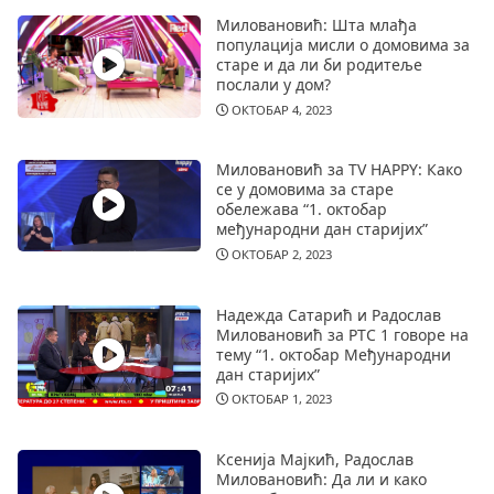
Миловановић: Шта млађа
популација мисли о домовима за
старе и да ли би родитеље
послали у дом?
ОКТОБАР 4, 2023
Миловановић за TV HAPPY: Како
се у домовима за старе
обележава “1. октобар
међународни дан старијих”
ОКТОБАР 2, 2023
Надежда Сатарић и Радослав
Миловановић за РТС 1 говоре на
тему “1. октобар Међународни
дан старијих”
ОКТОБАР 1, 2023
Ксенија Мајкић, Радослав
Миловановић: Да ли и како