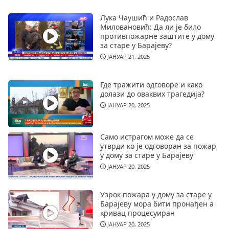
Лука Чаушић и Радослав
Миловановић: Да ли је било
противпожарне заштите у дому
за старе у Барајеву?
ЈАНУАР 21, 2025
Где тражити одговоре и како
долази до оваквих трагедија?
ЈАНУАР 20, 2025
Само истрагом може да се
утврди ко је одговоран за пожар
у дому за старе у Барајеву
ЈАНУАР 20, 2025
Узрок пожара у дому за старе у
Барајеву мора бити пронађен а
кривац процесуиран
ЈАНУАР 20, 2025