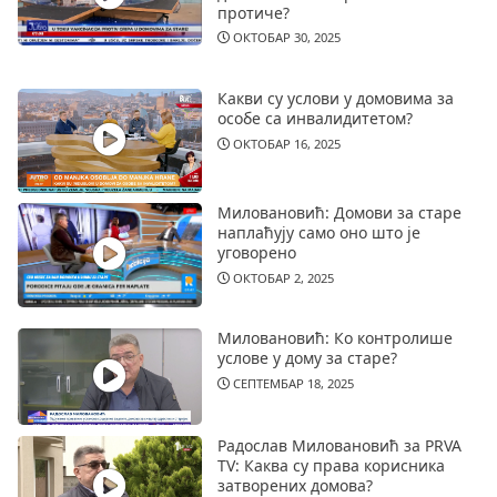
протиче?
ОКТОБАР 30, 2025
Какви су услови у домовима за
особе са инвалидитетом?
ОКТОБАР 16, 2025
Миловановић: Домови за старе
наплаћују само оно што је
уговорено
ОКТОБАР 2, 2025
Миловановић: Ко контролише
услове у дому за старе?
СЕПТЕМБАР 18, 2025
Радослав Миловановић за PRVA
TV: Каква су права корисника
затворених домова?