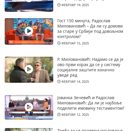
ФЕБРУАР 19, 2025
Гост 150 минута, Радослав
Миловановић – Да ли су домови
за старе у Србији под довољном
контролом?
ФЕБРУАР 15, 2025
Р. Миловановић: Надамо се да је
ово први корак да се у систему
социјалне заштите коначно
уведе ред
ФЕБРУАР 14, 2025
Јованка Зечевић и Радослав
Миловановић: Да ли је најбоље
поделити имовину тестаментом?
ФЕБРУАР 12, 2025
Треба да се провери пословање