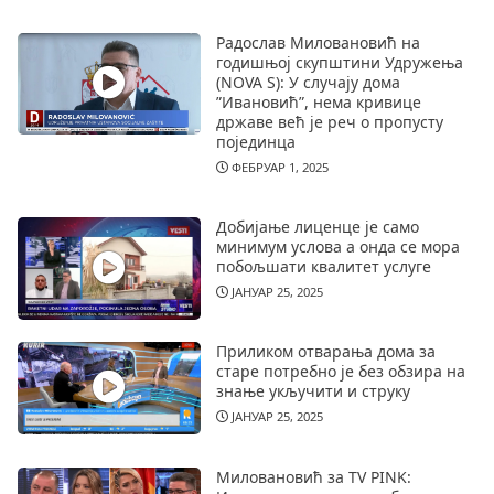
Радослав Миловановић на
годишњој скупштини Удружења
(NOVA S): У случају дома
”Ивановић”, нема кривице
државе већ је реч о пропусту
појединца
ФЕБРУАР 1, 2025
Добијање лиценце је само
минимум услова а онда се мора
побољшати квалитет услуге
ЈАНУАР 25, 2025
Приликом отварања дома за
старе потребно је без обзира на
знање укључити и струку
ЈАНУАР 25, 2025
Миловановић за TV PINK: