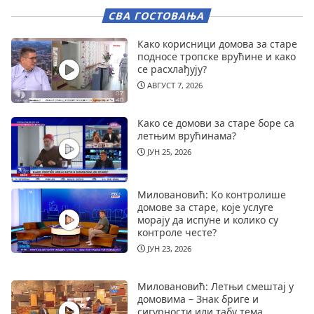
СВА ГОСТОВАЊА
Како корисници домова за старе
подносе тропске врућине и како
се расхлађују?
АВГУСТ 7, 2026
Како се домови за старе боре са
летњим врућинама?
ЈУН 25, 2026
Миловановић: Ко контролише
домове за старе, које услуге
морају да испуне и колико су
контроле честе?
ЈУН 23, 2026
Миловановић: Летњи смештај у
домовима – Знак бриге и
сигурности или табу тема