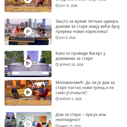
ЈУН 15, 2026
Зашто за време летњих одмора,
домови за старе имају већи број
пријема нових корисника?
ЈУН 9, 2026
Како се проводи Васкрс у
домовима за старе
АПРИЛ 20, 2026
Миловановић: Да ли је дом за
старе постао нови тренд а не
само уточиште?
АПРИЛ 2, 2026
Дом за старе – луксуз или
неопходност
МАРТ 23, 2026