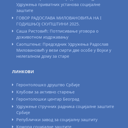
Удружења приватних установа социјалне
заштите
ГОВОР РАДОСЛАВА МИЛОВАНОВИЋА НА I
ГОДИШЊОЈ СКУПШТИНИ 2025.
Саша Ристовић: Потписивање уговора о
доживотном издржавању
Саопштење: Председник Удружења Радослав
Миловановић у вези смрти две особе у Војки у
нелегалном дому за старе
ЛИНКОВИ
Геронтолошко друштво Србије
Клубови за активно старење
Геронтолошки центар Београд
Удружење стручних радника социјалне заштите
Србије
Републички завод за социјалну заштиту
Комора социјалне заштите