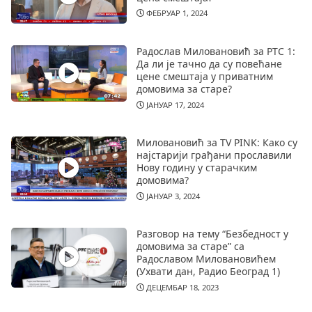
ФЕБРУАР 1, 2024
Радослав Миловановић за РТС 1:
Да ли је тачно да су повећане
цене смештаја у приватним
домовима за старе?
ЈАНУАР 17, 2024
Миловановић за TV PINK: Како су
најстарији грађани прославили
Нову годину у старачким
домовима?
ЈАНУАР 3, 2024
Разговор на тему “Безбедност у
домовима за старе” са
Радославом Миловановићем
(Ухвати дан, Радио Београд 1)
ДЕЦЕМБАР 18, 2023