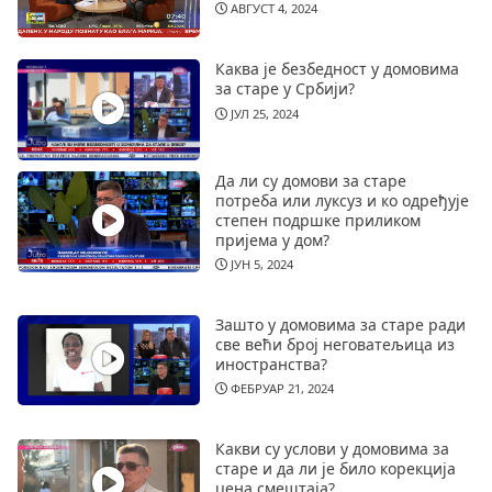
АВГУСТ 4, 2024
Каква је безбедност у домовима
за старе у Србији?
ЈУЛ 25, 2024
Да ли су домови за старе
потреба или луксуз и ко одређује
степен подршке приликом
пријема у дом?
ЈУН 5, 2024
Зашто у домовима за старе ради
све већи број неговатељица из
иностранства?
ФЕБРУАР 21, 2024
Какви су услови у домовима за
старе и да ли је било корекција
цена смештаја?