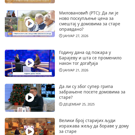
Миловановић (РТС): Да ли је
ново поскупљење цена за
смештај у домовима за старе
оправдано?
ЈАНУАР 27, 2026
Годину дана од пожара у
Барајеву и шта се променило
након тог догађаја
ЈАНУАР 21, 2026
Да ли су због супер грипа
забрањене посете домовима за
старе?
ДЕЦЕМБАР 25, 2025
Велики број старијих људи
изражава жељу да бораве у дому
за старе