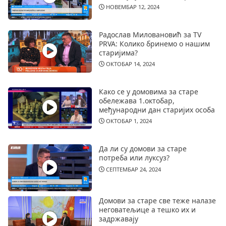
НОВЕМБАР 12, 2024
Радослав Миловановић за TV
PRVA: Колико бринемо о нашим
старијима?
ОКТОБАР 14, 2024
Како се у домовима за старе
обележава 1.октобар,
међународни дан старијих особа
ОКТОБАР 1, 2024
Да ли су домови за старе
потреба или луксуз?
СЕПТЕМБАР 24, 2024
Домови за старе све теже налазе
неговатељице а тешко их и
задржавају