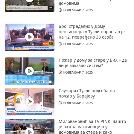
домовима
НОВЕМБАР 7, 2025
Број страдалих у Дому
пензионера у Тузли порастао је
на 12, повређено 38 особа
НОВЕМБАР 7, 2025
Пожар у дому за старе у БиХ – да
ли је заказао систем?
НОВЕМБАР 7, 2025
Случај из Тузле подсећа на
пожар у Барајеву
НОВЕМБАР 7, 2025
Миловановић за TV PINK: Зашто
је важна вакцинација у
домовима за старе и како