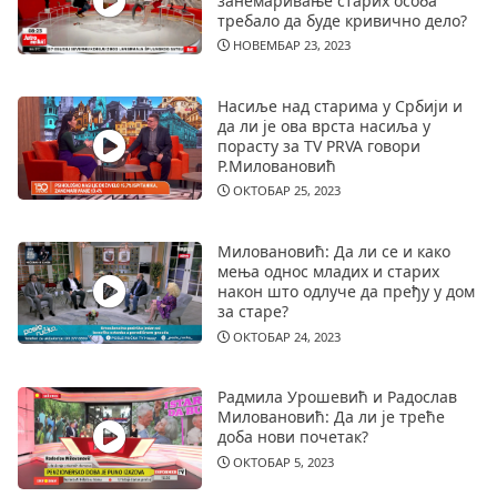
занемаривање старих особа
требало да буде кривично дело?
НОВЕМБАР 23, 2023
Насиље над старима у Србији и
да ли је ова врста насиља у
порасту за TV PRVA говори
Р.Миловановић
ОКТОБАР 25, 2023
Миловановић: Да ли се и како
мења однос младих и старих
након што одлуче да пређу у дом
за старе?
ОКТОБАР 24, 2023
Радмила Урошевић и Радослав
Миловановић: Да ли је треће
доба нови почетак?
ОКТОБАР 5, 2023