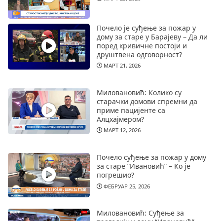
Почело је суђење за пожар у
дому за старе у Барајеву – Да ли
поред кривичне постоји и
друштвена одговорност?
МАРТ 21, 2026
Миловановић: Колико су
старачки домови спремни да
приме пацијенте са
Алцхајмером?
МАРТ 12, 2026
Почело суђење за пожар у дому
за старе ”Ивановић” – Ко је
погрешио?
ФЕБРУАР 25, 2026
Миловановић: Суђење за