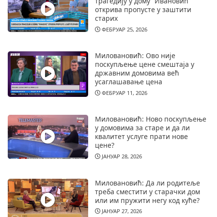
трагедију у дому “Ивановић”
открива пропусте у заштити
старих
ФЕБРУАР 25, 2026
Миловановић: Ово није
поскупљење цене смештаја у
државним домовима већ
усаглашавање цена
ФЕБРУАР 11, 2026
Миловановић: Ново поскупљење
у домовима за старе и да ли
квалитет услуге прати нове
цене?
ЈАНУАР 28, 2026
Миловановић: Да ли родитеље
треба сместити у старачки дом
или им пружити негу код куће?
ЈАНУАР 27, 2026