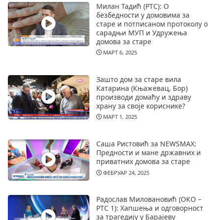
Милан Тадић (РТС): О
безбедности у домовима за
старе и потписаном протоколу о
сарадњи МУП и Удружења
домова за старе
МАРТ 6, 2025
Зашто дом за старе вила
Катарина (Књажевац, Бор)
производи домаћу и здраву
храну за своје кориснике?
МАРТ 1, 2025
Саша Ристовић за NEWSMAX:
Предности и мане државних и
приватних домова за старе
ФЕБРУАР 24, 2025
Радослав Миловановић (ОКО –
РТС 1): Хапшења и одговорност
за трагедију у Барајеву