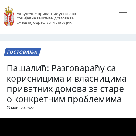
Удружење приватних установа
социјалне заштите, домова за
смештај одраслих и старијих
ГОСТОВАЊА
Пашалић: Разговараћу са
корисницима и власницима
приватних домова за старе
о конкретним проблемима
МАРТ 20, 2022