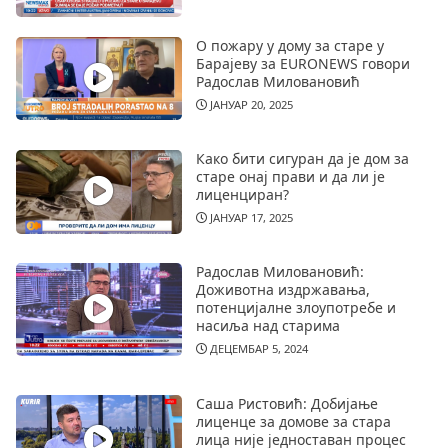
О пожару у дому за старе у
Барајеву за EURONEWS говори
Радослав Миловановић
ЈАНУАР 20, 2025
Како бити сигуран да је дом за
старе онај прави и да ли је
лиценциран?
ЈАНУАР 17, 2025
Радослав Миловановић:
Доживотна издржавања,
потенцијалне злоупотребе и
насиља над старима
ДЕЦЕМБАР 5, 2024
Саша Ристовић: Добијање
лиценце за домове за стара
лица није једноставан процес