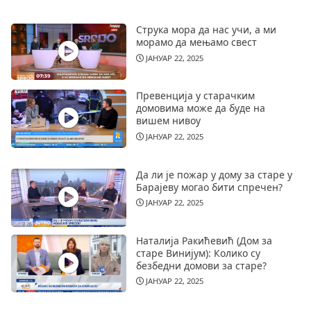
Струка мора да нас учи, а ми
морамо да мењамо свест
ЈАНУАР 22, 2025
Превенција у старачким
домовима може да буде на
вишем нивоу
ЈАНУАР 22, 2025
Да ли је пожар у дому за старе у
Барајеву могао бити спречен?
ЈАНУАР 22, 2025
Наталија Ракићевић (Дом за
старе Винијум): Колико су
безбедни домови за старе?
ЈАНУАР 22, 2025