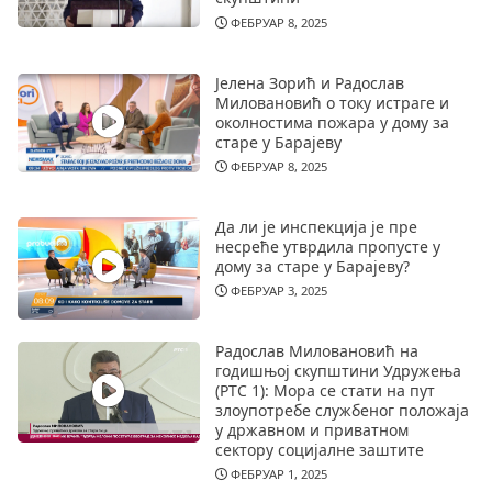
ФЕБРУАР 8, 2025
Јелена Зорић и Радослав
Миловановић о току истраге и
околностима пожара у дому за
старе у Барајеву
ФЕБРУАР 8, 2025
Да ли је инспекција је пре
несреће утврдила пропусте у
дому за старе у Барајеву?
ФЕБРУАР 3, 2025
Радослав Миловановић на
годишњој скупштини Удружења
(РТС 1): Мора се стати на пут
злоупотребе службеног положаја
у државном и приватном
сектору социјалне заштите
ФЕБРУАР 1, 2025