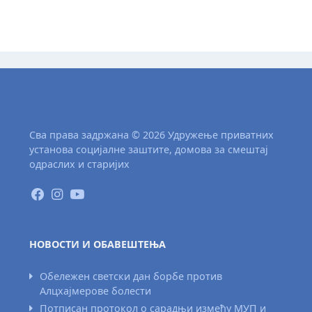
Сва права задржана © 2026 Удружење приватних
установа социјалне заштите, домова за смештај
одраслих и старијих
НОВОСТИ И ОБАВЕШТЕЊА
Обележен светски дан борбе против
Алцхајмерове болести
Потписан протокол о сарадњи између МУП и