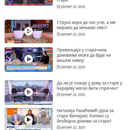
ЈАНУАР 23, 2025
Струка мора да нас учи, а ми
морамо да мењамо свест
ЈАНУАР 22, 2025
Превенција у старачким
домовима може да буде на
вишем нивоу
ЈАНУАР 22, 2025
Да ли је пожар у дому за старе у
Барајеву могао бити спречен?
ЈАНУАР 22, 2025
Наталија Ракићевић (Дом за
старе Винијум): Колико су
безбедни домови за старе?
ЈАНУАР 22, 2025