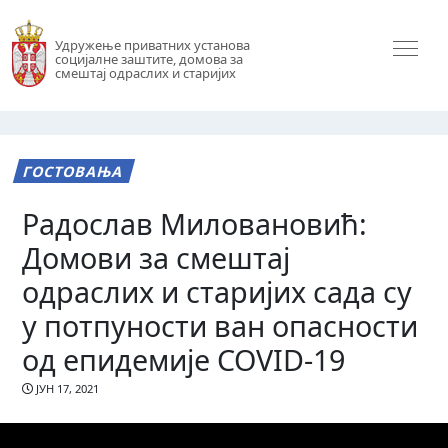
Удружење приватних установа
социјалне заштите, домова за
смештај одраслих и старијих
ГОСТОВАЊА
Радослав Миловановић:
Домови за смештај
одраслих и старијих сада су
у потпуности ван опасности
од епидемије COVID-19
ЈУН 17, 2021