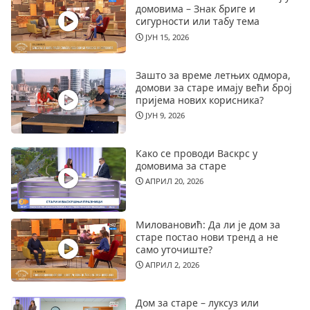
домовима – Знак бриге и
сигурности или табу тема
ЈУН 15, 2026
Зашто за време летњих одмора,
домови за старе имају већи број
пријема нових корисника?
ЈУН 9, 2026
Како се проводи Васкрс у
домовима за старе
АПРИЛ 20, 2026
Миловановић: Да ли је дом за
старе постао нови тренд а не
само уточиште?
АПРИЛ 2, 2026
Дом за старе – луксуз или