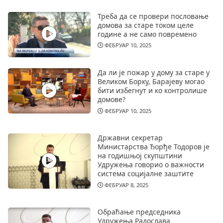
Треба да се провери пословање
домова за старе током целе
године а не само повремено
ФЕБРУАР 10, 2025
Да ли је пожар у дому за старе у
Великом Борку, Барајеву могао
бити избегнут и ко контролише
домове?
ФЕБРУАР 10, 2025
Државни секретар
Министарства Ђорђе Тодоров је
на годишњој скупштини
Удружења говорио о важности
система социјалне заштите
ФЕБРУАР 8, 2025
Обраћање председника
Удружења Радослава