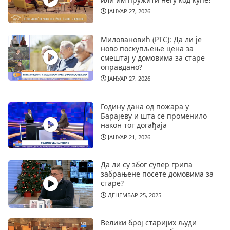
ЈАНУАР 27, 2026
Миловановић (РТС): Да ли је
ново поскупљење цена за
смештај у домовима за старе
оправдано?
ЈАНУАР 27, 2026
Годину дана од пожара у
Барајеву и шта се променило
након тог догађаја
ЈАНУАР 21, 2026
Да ли су због супер грипа
забрањене посете домовима за
старе?
ДЕЦЕМБАР 25, 2025
Велики број старијих људи