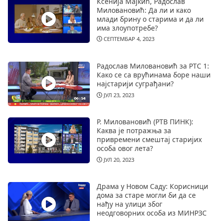
Ксенија Мајкић, Радослав
Миловановић: Да ли и како
млади брину о старима и да ли
има злоупотребе?
СЕПТЕМБАР 4, 2023
Радослав Миловановић за РТС 1:
Како се са врућинама боре наши
најстарији суграђани?
ЈУЛ 23, 2023
Р. Миловановић (РТВ ПИНК):
Каква је потражња за
привремени смештај старијих
особа овог лета?
ЈУЛ 20, 2023
Драма у Новом Саду: Корисници
дома за старе могли би да се
нађу на улици због
неодговорних особа из МИНРЗС