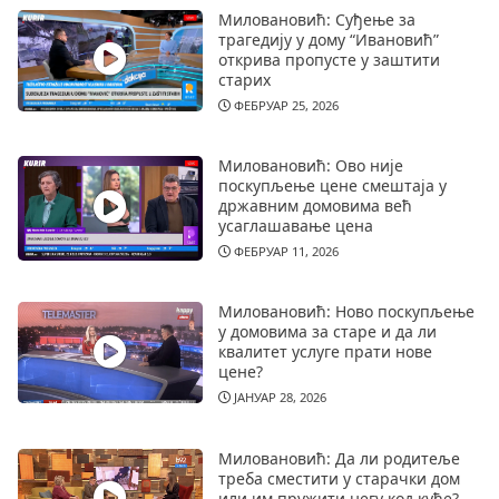
Миловановић: Суђење за
трагедију у дому “Ивановић”
открива пропусте у заштити
старих
ФЕБРУАР 25, 2026
Миловановић: Ово није
поскупљење цене смештаја у
државним домовима већ
усаглашавање цена
ФЕБРУАР 11, 2026
Миловановић: Ново поскупљење
у домовима за старе и да ли
квалитет услуге прати нове
цене?
ЈАНУАР 28, 2026
Миловановић: Да ли родитеље
треба сместити у старачки дом
или им пружити негу код куће?