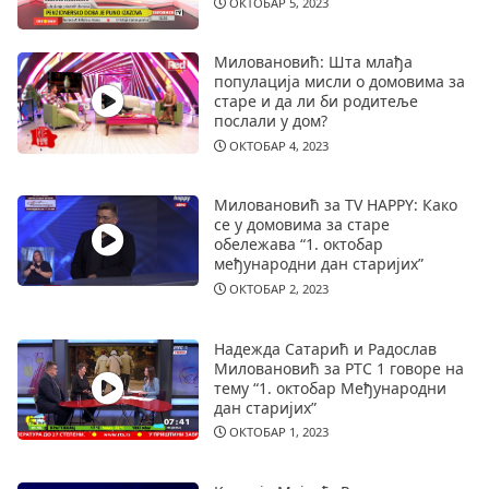
ОКТОБАР 5, 2023
Миловановић: Шта млађа
популација мисли о домовима за
старе и да ли би родитеље
послали у дом?
ОКТОБАР 4, 2023
Миловановић за TV HAPPY: Како
се у домовима за старе
обележава “1. октобар
међународни дан старијих”
ОКТОБАР 2, 2023
Надежда Сатарић и Радослав
Миловановић за РТС 1 говоре на
тему “1. октобар Међународни
дан старијих”
ОКТОБАР 1, 2023