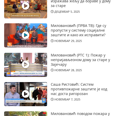
изражава жељу да бораве у дому
за старе
ДЕЦЕМБАР 5, 2025
Миловановић (ПРВА ТВ): Где су
пропусти у систему социјалне
заштите и како их исправити?
НОВЕМБАР 29, 2025
Миловановић (РТС 1): Пожар у
непријављеоном дому за старе у
Зајечару
НОВЕМБАР 28, 2025
Саша Ристовић: Систем
противпожарне заштите је код
нас доста ригорозан
НОВЕМБАР 7, 2025
Миловановић поводом пожара у