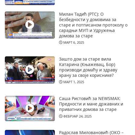
Милан Тадић (РТС): О
безбедности у домовима за
старе и потписаном протоколу о
сарадњи МУП и Удружења
домова за старе
МАРТ 6, 2025
Зашто дом за старе вила
Катарина (Књажевац, Бор)
производи домаћу и здраву
храну за своје кориснике?
МАРТ 1, 2025
Саша Ристовић за NEWSMAX:
Предности и мане државних и
приватних домова за старе
ФЕБРУАР 24, 2025
Радослав Миловановић (ОКО –