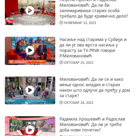
Миловановић: Да ли би
занемаривање старих особа
требало да буде кривично дело?
НОВЕМБАР 23, 2023
Насиље над старима у Србији и
да ли је ова врста насиља у
порасту за TV PRVA говори
Р.Миловановић
ОКТОБАР 25, 2023
Миловановић: Да ли се и како
мења однос младих и старих
након што одлуче да пређу у дом
за старе?
ОКТОБАР 24, 2023
Радмила Урошевић и Радослав
Миловановић: Да ли је треће
доба нови почетак?