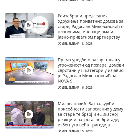
Реизабрани председник
Удружења приватних домова за
старе, Радослав Миловановић о
плановима, иновацијама и
јавно-приватном партнерству
ДЕЦЕМБАР 18, 2023
Према уредби о разврставању
угрожености од пожара, домови
сврстани у II категорију изјавио
је Радослав Миловановић за
NOVA S
ДЕЦЕМБАР 16, 2023
Миловановић: Захваљујући
присебности запослених у дому
за старе те брзој и ефикасној
реакцији ватрогасне бригаде,
избегнута већа трагедија
ДЕЦЕМБАР 15, 2023