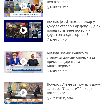
неопходност
МАРТ 23, 2026
Почело је суђење за пожар у
дому за старе у Барајеву – Да ли
поред кривичне постоји и
друштвена одговорност?
МАРТ 21, 2026
Миловановић: Колико су
старачки домови спремни да
приме пацијенте са
Алцхајмером?
МАРТ 12, 2026
Почело суђење за пожар у дому
за старе ”Ивановић” – Ко је
погрешио?
ФЕБРУАР 25, 2026