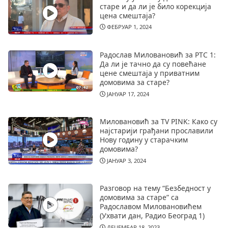
старе и да ли је било корекција
цена смештаја?
ФЕБРУАР 1, 2024
Радослав Миловановић за РТС 1:
Да ли је тачно да су повећане
цене смештаја у приватним
домовима за старе?
ЈАНУАР 17, 2024
Миловановић за TV PINK: Како су
најстарији грађани прославили
Нову годину у старачким
домовима?
ЈАНУАР 3, 2024
Разговор на тему “Безбедност у
домовима за старе” са
Радославом Миловановићем
(Ухвати дан, Радио Београд 1)
ДЕЦЕМБАР 18, 2023