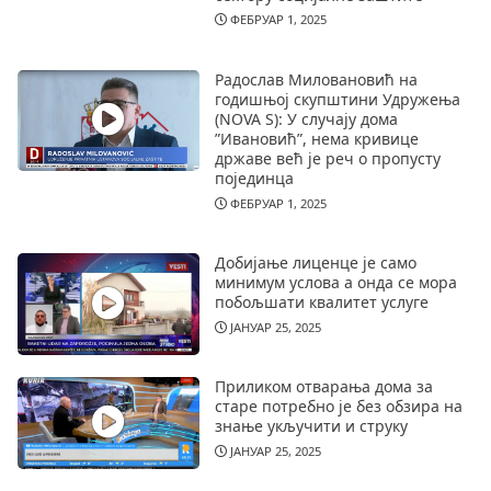
ФЕБРУАР 1, 2025
Радослав Миловановић на
годишњој скупштини Удружења
(NOVA S): У случају дома
”Ивановић”, нема кривице
државе већ је реч о пропусту
појединца
ФЕБРУАР 1, 2025
Добијање лиценце је само
минимум услова а онда се мора
побољшати квалитет услуге
ЈАНУАР 25, 2025
Приликом отварања дома за
старе потребно је без обзира на
знање укључити и струку
ЈАНУАР 25, 2025