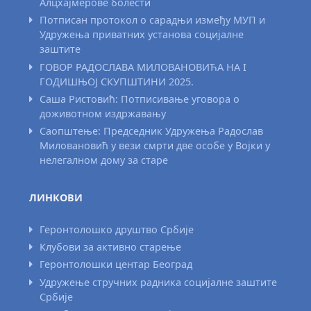
Алцхајмерове болести
Потписан протокол о сарадњи између МУП и
Удружења приватних установа социјалне
заштите
ГОВОР РАДОСЛАВА МИЛОВАНОВИЋА НА I
ГОДИШЊОЈ СКУПШТИНИ 2025.
Саша Ристовић: Потписивање уговора о
доживотном издржавању
Саопштење: Председник Удружења Радослав
Миловановић у вези смрти две особе у Војки у
нелегалном дому за старе
ЛИНКОВИ
Геронтолошко друштво Србије
Клубови за активно старење
Геронтолошки центар Београд
Удружење стручних радника социјалне заштите
Србије