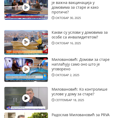
је важна вакцинација у
домовима за старе и како
протиче?
ОКТОБАР 30, 2025
Какви су услови у домовима за
особе са инвалидитетом?
ОКТОБАР 16, 2025
Миловановић: Домови за старе
наплаћују само оно што је
уговорено
ОКТОБАР 2, 2025
Миловановић: Ко контролише
услове у дому за старе?
СЕПТЕМБАР 18, 2025
Радослав Миловановић за PRVA