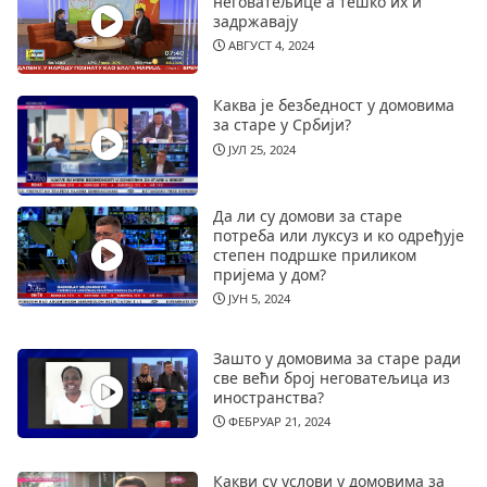
неговатељице а тешко их и
задржавају
АВГУСТ 4, 2024
Каква је безбедност у домовима
за старе у Србији?
ЈУЛ 25, 2024
Да ли су домови за старе
потреба или луксуз и ко одређује
степен подршке приликом
пријема у дом?
ЈУН 5, 2024
Зашто у домовима за старе ради
све већи број неговатељица из
иностранства?
ФЕБРУАР 21, 2024
Какви су услови у домовима за