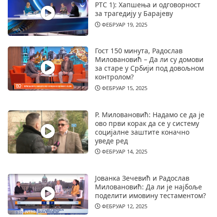
РТС 1): Хапшења и одговорност
за трагедију у Барајеву
ФЕБРУАР 19, 2025
Гост 150 минута, Радослав
Миловановић – Да ли су домови
за старе у Србији под довољном
контролом?
ФЕБРУАР 15, 2025
Р. Миловановић: Надамо се да је
ово први корак да се у систему
социјалне заштите коначно
уведе ред
ФЕБРУАР 14, 2025
Јованка Зечевић и Радослав
Миловановић: Да ли је најбоље
поделити имовину тестаментом?
ФЕБРУАР 12, 2025