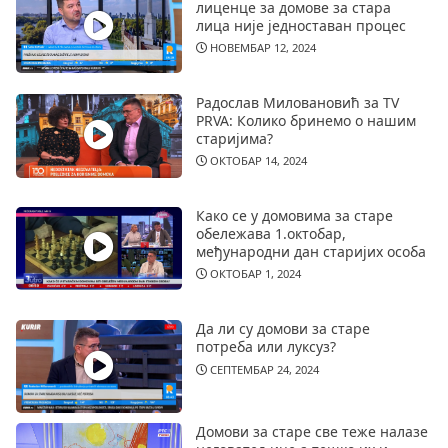
лиценце за домове за стара
лица није једноставан процес
НОВЕМБАР 12, 2024
Радослав Миловановић за TV
PRVA: Колико бринемо о нашим
старијима?
ОКТОБАР 14, 2024
Како се у домовима за старе
обележава 1.октобар,
међународни дан старијих особа
ОКТОБАР 1, 2024
Да ли су домови за старе
потреба или луксуз?
СЕПТЕМБАР 24, 2024
Домови за старе све теже налазе