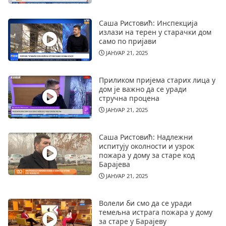
Саша Ристовић: Инспекција
излази на терен у старачки дом
само по пријави
ЈАНУАР 21, 2025
Приликом пријема старих лица у
дом је важно да се уради
стручна процена
ЈАНУАР 21, 2025
Саша Ристовић: Надлежни
испитују околности и узрок
пожара у дому за старе код
Барајева
ЈАНУАР 21, 2025
Волели би смо да се уради
темељна истрага пожара у дому
за старе у Барајеву