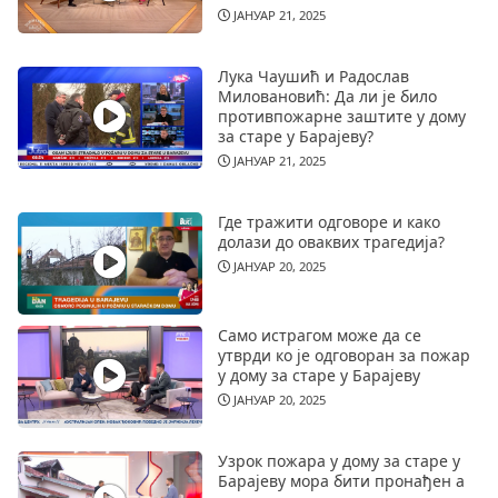
ЈАНУАР 21, 2025
Лука Чаушић и Радослав
Миловановић: Да ли је било
противпожарне заштите у дому
за старе у Барајеву?
ЈАНУАР 21, 2025
Где тражити одговоре и како
долази до оваквих трагедија?
ЈАНУАР 20, 2025
Само истрагом може да се
утврди ко је одговоран за пожар
у дому за старе у Барајеву
ЈАНУАР 20, 2025
Узрок пожара у дому за старе у
Барајеву мора бити пронађен а