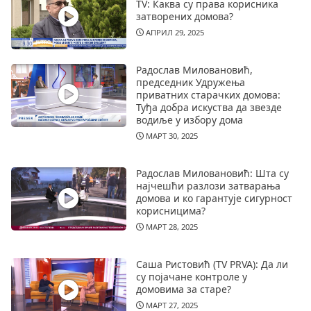
TV: Каква су права корисника
затворених домова?
АПРИЛ 29, 2025
Радослав Миловановић,
председник Удружења
приватних старачких домова:
Туђа добра искуства да звезде
водиље у избору дома
МАРТ 30, 2025
Радослав Миловановић: Шта су
најчешћи разлози затварања
домова и ко гарантује сигурност
корисницима?
МАРТ 28, 2025
Саша Ристовић (TV PRVA): Да ли
су појачане контроле у
домовима за старе?
МАРТ 27, 2025