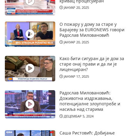
кривац процесуиран
ЈАНУАР 20, 2025
О пожару у дому за старе у
Барајеву за EURONEWS говори
Радослав Миловановић
ЈАНУАР 20, 2025
Како бити сигуран да је дом за
старе онај прави и да ли је
лиценциран?
ЈАНУАР 17, 2025
Радослав Миловановић:
Доживотна издржавања,
потенцијалне злоупотребе и
насиља над старима
ДЕЦЕМБАР 5, 2024
Саша Ристовић: Добијање