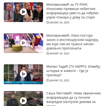
Миловановић за TV PINK:
Износимо превише небитних
информација уместо да нађемо
узрок пожара у дому за старе
ЈАНУАР 24, 2025
Миловановић: Иако постоји
закон о инспекцијском надзору,
ми који смо из праксе нисмо
довољно препознати
ЈАНУАР 24, 2025
Милан Тадић (TV HAPPY): Између
штедње и живота – Где је
граница?
ЈАНУАР 23, 2025
Саша Ристовић: Нема званичних
информација да су почеле
ванредне контроле домова за
старе