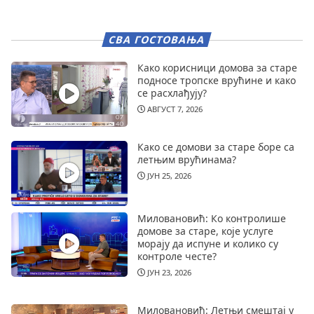
СВА ГОСТОВАЊА
Како корисници домова за старе
подносе тропске врућине и како
се расхлађују?
АВГУСТ 7, 2026
Како се домови за старе боре са
летњим врућинама?
ЈУН 25, 2026
Миловановић: Ко контролише
домове за старе, које услуге
морају да испуне и колико су
контроле честе?
ЈУН 23, 2026
Миловановић: Летњи смештај у