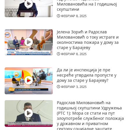
Миловановића на I годишњој
скупштини
ФЕБРУАР 8, 2025
Јелена Зорић и Радослав
Миловановић о току истраге и
околностима пожара у дому за
старе у Барајеву
ФЕБРУАР 8, 2025
Да ли је инспекција је пре
несреће утврдила пропусте у
дому за старе у Барајеву?
ФЕБРУАР 3, 2025
Радослав Миловановић на
годишњој скупштини Удружења
(РТС 1): Мора се стати на пут
злоупотребе службеног положаја
у државном и приватном
сектору социјалне заштите