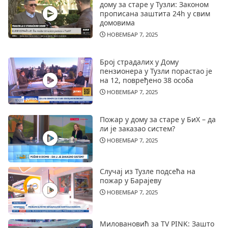
дому за старе у Тузли: Законом
прописана заштита 24h у свим
домовима
НОВЕМБАР 7, 2025
Број страдалих у Дому
пензионера у Тузли порастао је
на 12, повређено 38 особа
НОВЕМБАР 7, 2025
Пожар у дому за старе у БиХ – да
ли је заказао систем?
НОВЕМБАР 7, 2025
Случај из Тузле подсећа на
пожар у Барајеву
НОВЕМБАР 7, 2025
Миловановић за TV PINK: Зашто